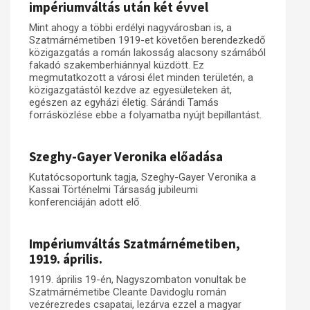
impériumváltás után két évvel
Mint ahogy a többi erdélyi nagyvárosban is, a
Szatmárnémetiben 1919-et követően berendezkedő
közigazgatás a román lakosság alacsony számából
fakadó szakemberhiánnyal küzdött. Ez
megmutatkozott a városi élet minden területén, a
közigazgatástól kezdve az egyesületeken át,
egészen az egyházi életig. Sárándi Tamás
forrásközlése ebbe a folyamatba nyújt bepillantást.
Szeghy-Gayer Veronika előadása
Kutatócsoportunk tagja, Szeghy-Gayer Veronika a
Kassai Történelmi Társaság jubileumi
konferenciáján adott elő.
Impériumváltás Szatmárnémetiben,
1919. április.
1919. április 19-én, Nagyszombaton vonultak be
Szatmárnémetibe Cleante Davidoglu román
vezérezredes csapatai, lezárva ezzel a magyar