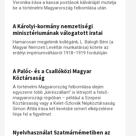
Veronika írása a kassai postások kálváriáját mutatja
be a történelmi Magyarország felbomlása után.
A Károlyi-kormány nemzetiségi
minisztériumának válogatott iratai
Hamarosan megjelenik kollégánk, L. Balogh Béni (a
Magyar Nemzeti Levéltár munkatársa) kötete az
erdélyi impériumváltásról 1918–1919 fordulóján.
A Palóc- és a Csallóközi Magyar
Köztársaság
A történelmi Magyarország felbomlása idején
egyszerre több „kérészállam” is létrejött a felső-
magyarországi régióban – például a Szepesi
Köztársaság vagy a Kelet-Szlovák Népköztársaság.
Simon Attila írása két kevésbé ismert elképzelésre
hívja fel a figyelmet.
Nyelvhasználat Szatmárnémetiben az