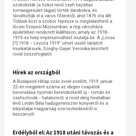
szokolisták (a Sokol nevű cseh hazafias
tornaegyesület tagjai) törték darabokra, és
távolították el a város főteréről, ahol 1876 óta állt.
Többek közt a szobor fejrésze is megtekinthető a
lőcsei Szepesi Múzeumban, a régi városháza
épületében rendezett kiállításon, amely az 1918-
1919-es helyi impériumváltást mutatja be. A „Löcse
[?] 1918 – Levoča 1919” címet viselő tárlatról
munkatársunk, Szeghy-Gayer Veronika készített
rövid összefoglalót.
Hírek az országból
A Budapesti Hírlap száz évvel ezelőtt, 1919. január
22-én megjelent száma az idegen csapatok
bevonulása nyomán berendezkedő új - román és
csehszlovák - hatalomról, a rövid ideig hivatalban
lévő Linder Béla hadügyminiszter könyvéről és a
kárpátaljai magyarság szervezkedéséről is
beszámolt.
Erdélyből el: Az 1918 utáni távozás és a