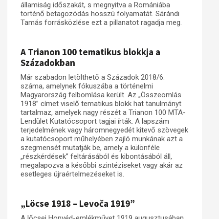
államiság időszakát, s megnyitva a Romániába
történő betagozódás hosszú folyamatát. Sárándi
Tamás forrásközlése ezt a pillanatot ragadja meg.
A Trianon 100 tematikus blokkja a
Századokban
Már szabadon letölthető a Századok 2018/6.
száma, amelynek fókuszába a történelmi
Magyarország felbomlása került. Az „Összeomlás
1918” címet viselő tematikus blokk hat tanulmányt
tartalmaz, amelyek nagy részét a Trianon 100 MTA-
Lendület Kutatócsoport tagjai írták. A lapszám
terjedelmének vagy háromnegyedét kitevő szövegek
a kutatócsoport műhelyében zajló munkának azt a
szegmensét mutatják be, amely a különféle
„részkérdések” feltárásából és kibontásából áll,
megalapozva a későbbi szintéziseket vagy akár az
esetleges újraértelmezéseket is.
„Löcse 1918 – Levoča 1919”
A lőcsei Honvéd-emlékművet 1919 augusztusában