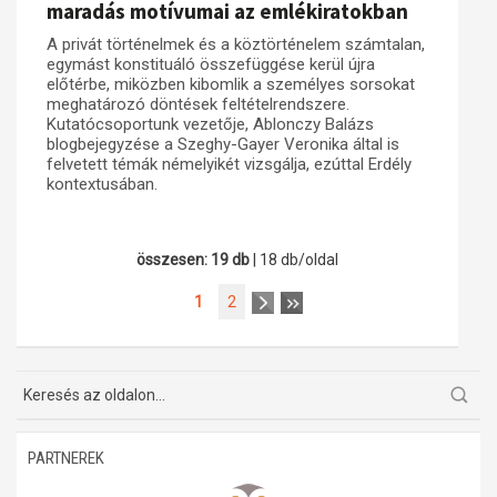
maradás motívumai az emlékiratokban
A privát történelmek és a köztörténelem számtalan,
egymást konstituáló összefüggése kerül újra
előtérbe, miközben kibomlik a személyes sorsokat
meghatározó döntések feltételrendszere.
Kutatócsoportunk vezetője, Ablonczy Balázs
blogbejegyzése a Szeghy-Gayer Veronika által is
felvetett témák némelyikét vizsgálja, ezúttal Erdély
kontextusában.
összesen: 19 db
| 18 db/oldal
1
2
PARTNEREK