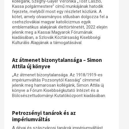
kollégánk, Szeghy-Gayer Veronika „Tost László,
Kassa polgármestere” című munkájának hatodik
Műhelymunkák
fejezete, melyből most egy részletet közlünk. A
kötet, amely olvasmányos stílusban dolgozza fel a
csehszlovákiai magyar katolicizmus egyik
emblematikus alakjának élettörténetét, 2022 elején
jelenik meg a Kassai Magyarok Fórumának
kiadásában, a Szlovák Köztársaság Kisebbségi
Kulturális Alapjának a támogatásával.
Az átmenet bizonytalansága – Simon
Attila új könyve
„Az átmenet bizonytalansága. Az 1918/1919-es
impériumváltás Pozsonytól Kassáig” címmmel
jelenik meg hamarosan kollégánk, Simon Attila új
könyve a Fórum Kisebbségkutató Intézet és a
Bölcsészettudományi Kutatóközpont kiadásában.
Petrozsényi tanárok és az
impériumváltás
A dévai és szászvárosi tanárok impériumváltást