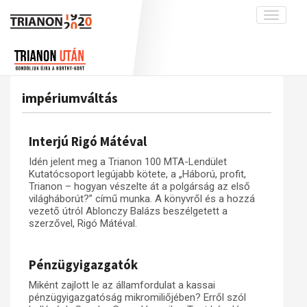
Toggle
navigati
Projekt
Rólunk
Előzmények
Hírek
A kutatócsoport működéséről
Nemzetközi kontextus: iratok és
impériumváltás
interpretációk
Blog
Munkatársaink
Az összeomlás és a magyar társadalom
Krónika
Interjú Rigó Mátéval
A békerendszer megszilárdulása
Galéria
Idén jelent meg a Trianon 100 MTA-Lendület
Utókor és emlékezet
Adatbázis
Kutatócsoport legújabb kötete, a „Háború, profit,
Trianon – hogyan vészelte át a polgárság az első
Visszhang
Emlékművek (feltöltés alatt)
világháborút?” című munka. A könyvről és a hozzá
vezető útról Ablonczy Balázs beszélgetett a
Publikációk
Menekültek
szerzővel, Rigó Mátéval.
Kapcsolat
Trianon-kommentár
Pénzügyigazgatók
Dokumentumok
Miként zajlott le az államfordulat a kassai
pénzügyigazgatóság mikromiliőjében? Erről szól
A trianoni szerződés