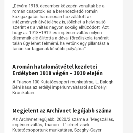
„Dévára 1918. december közepén vonultak be a
román csapatok, és a berendezkedő román
közigazgatás hamarosan hozzálátott az
intézmények átvételéhez is, jóllehet a helyi sajtó
szerint ez a váltás nagyon sokáig elhúzódott. Azt,
hogy az 1918–1919-es impériumváltás milyen
dilemmák elé állította a dévai főreáliskola tanárait,
talán úgy lehet felmérni, ha vetünk egy pillantást a
tanári kar tagjainak későbbi pályájára.”
A román hatalomátvétel kezdetei
Erdélyben 1918 végén – 1919 elején
A Trianon 100 Kutatócsoport munkatársa, L. Balogh
Béni írása az erdélyi impériumváltásról az Erdélyi
Krónikában.
Megjelent az Archívnet legújabb száma
Az Archívnet legújabb, 2020/2 száma a "Megszállás,
impériumváltás, Trianon - I." címet viseli.
Kutatócsoportunk munkatársa, Szeghy-Gayer