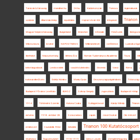
Tanácsköztársaság
mandiner.hu
24.hu
Kádár-korszak
Tornova
legionáriusok
Trianon
szobrok
Állami lakótelep
repatriálás
Hajnal István Kör
integráció
Magyar Népköztársaság
Burgenland
München
Inforádió
Felsőszék
Beregszá
Mikeszásza
kézirat
NEPOSTRANS
Millerand-levél
conference
Ludovika Egy
Berthelot
Népszövetség
Bittera Éva
Román Tudományos Akadémia
Tisza
Wi
béketárgyalások
Lendva-vidék
vasúti közlekedés
Slovenia
Varsó
Róma
katonai ellenőrzés
Erdélyi Krónika
Maniu Gyula
Oroszországi polgárháború
Tótország 
Budapest Főváros Levéltára
BUKSZ
Szilvay Gergely
Jugoszlávia
Budapesti Hírlap
1914
Történelmi Szemle
Katona Csaba
Szilágykövesd
Károlyi Mihály
Triano
oktatás
1918. október 28.
Szászsebes
Japán
Jászi Oszkár
Clio Intézet
Trianon 100 Kutatócsoport
emlékezet
Csunderlik Péter
Délvidék
Martonos
fegyverszünet
1918-1919
Göncz László
Zempléni-hegység
gabo