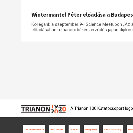
Wintermantel Péter előadása a Budape
Kollégánk a szeptember 9-i Science Meetupon „Az á
előadásában a trianoni békeszerződés japán diplomác
A Trianon 100 Kutatócsoport logó
Trianon enciklopédia
Bárdi Nándor
recenzió
térképzetek
Friedrich-kormány
honv