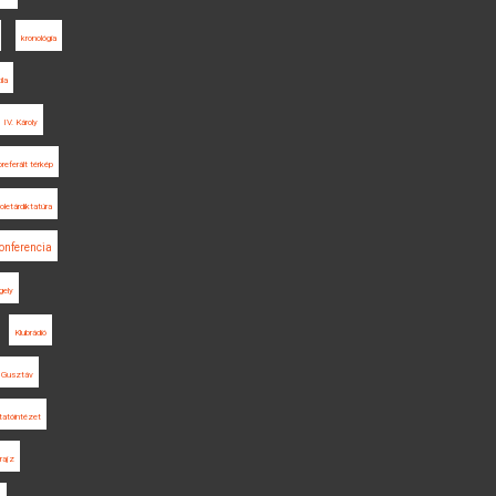
kronológia
ila
IV. Károly
referált térkép
roletárdiktatúra
onferencia
gely
Klubrádió
 Gusztáv
tatóintézet
trajz