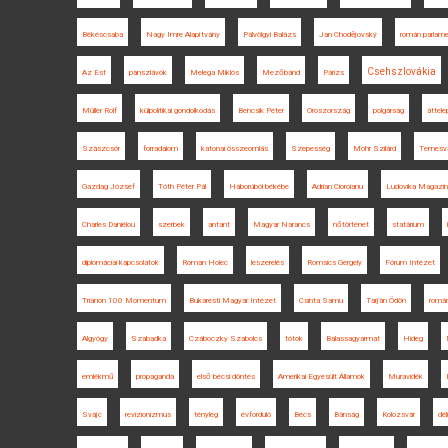
Békéscsaba
Nagy Imre Alapítvány
Pálvölgyi Balázs
Jan Chodějovský
román parlam
Csehszlovákia
Az Est
pánszlávok
Melega Miklós
Mezőbánd
Párizs
Müller Rolf
külpolitikai gondolkodás
Bencsik Péter
Oroszország
polgárság
áttele
Szászcsór
forradalom
katonai összeomlás
Szepesség
Mohr Szilárd
Temesv
Gazdag József
Tóth Péter Pál
Háborúból békébe
Adrian Cioroianu
Ludovika Magazin
Charles Daniélou
szerbek
antant
Magyar Narancs
nőtörténet
statárium
diplomáciai kapcsolatok
Roman Holec
leszerelés
Romsics Gergely
Fórum Intézet
Trianon 100 Momentum
Bukaresti Magyar Intézet
Csinta Samu
Tarján Ödön
romá
Algyógy
Szabadka
Czáboczky Szabolcs
tótok
Balassagyarmat
Hideg
emlékmű
propaganda
első bécsi döntés
Amerikai Egyesült Államok
Muravidék
Svájc
revizionizmus
tényleg
évforduló
Bécs
Bánság
Kolozsvár
dél