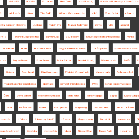
rt
Hatos Pál
Ausztria
Komárom
Bihari Dániel
Horvátország
Bölcsészettudományi Kutatóközpon
ág
adatbázis
Könyv
Tilos Rádió
történelmi Magyarország
térkép
Vavro Šrobár
refugees
entral European Horizons
Ljubljana
Tulipán Éva
Magyar Tudomány
Zenta
Világ
azonnali
1919
Történeti Magyarország
államfordulat
BBC History
szövetségközi antant-bizottság
Krónika
n 100 Rubicon
Brünn
Krizmanics Réka
Magyar Nemzeti Levéltár
Call for papers
Szerb-Horvát-Szlovén K
Tamás
Bogdan Diaconu
Fodor Ferenc
Márai Sándor
békeküldöttség
Dékány István
Bártfa
I
Kisinyov
Bayer Árpád
Kárpát-medence
Földrajzi Közlemények
Vallasek Júlia
Rothermere lord
magyar külpolitikai gondolkodás
diplomácia
nemzeti önrendelkezés
1916
kortárs képzőművészet
Újléta
Steve Jobbitt
közvéleménykutatás
szerb iratok
Tolnai Világlapja
Zágráb
Közép-Európa
terror
konfliktusok
Miskolc
csempészet
Magyarság
nemzeti ünnep
Ion. I.C. Brătianu
szervezés
II. Vilmos
Bukovszky László
zűrzavar
Magyarország
Ruhr-vidék
Karánsebes
C
ségkutató Intézet
Kárpátalja
arisztokrácia
háború
Nicolae Bălan
Európa Rádió
Nagyalmás