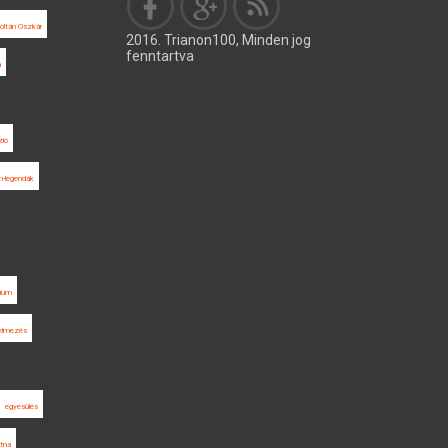
ltán Oszkár
2016. Trianon100, Minden jog
fenntartva
a
ló
n-legendák
rium
elmezés
egyesülés
tna