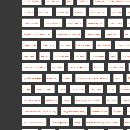
Ion. I.C. Brătianu
Franciaország
HVG
Felsőrépa
Magyarországi Tanácsköztársaság
Ljubljana
Papp Károly
Szászcsór
workshop
Henri Berthelot
zsidóság
Hu
Csenger Ferenc
Pálvölgyi Balázs
határincindens
Rothermere lord
határkijelölés
t
Trianon 100 MTA-Lendület
Párizsi békekonferencia
Zeidler Miklós
Simon Attila
Dalm
Papp István
Habsburgok
kronológia
Takács Róbert
Besszarábia
Fórum Társa
Egry Gábor
Bulgária
Ioan-Aurel Pop
Martonos
centenárium
Hideg
Szovje
szimbolikus térfoglalás
Pándorfalu
1918. október 28.
RMDSZ
Kádár-korszak
C
georeferált térkép
hátország
háború
Szerb-Horvát-Szlovén Királyság
2020.
ünnep
Pieter M. Judson
Léva
Tisza István
Fest Aladár
Könyv
vasúti k
Sic Itur ad Astra
műhelyvita
Erdély
Kisebbségkutató Intézet
archívnet
déli hat
Csehszlovák Nemzeti Bizottság
magyar békeküldöttség
Wekerle Sándor
14 pont
S
ERC NEPOSTRANS
centrum-periféria
térkép
Fórum Kisebbségkutató Intézet
Buka