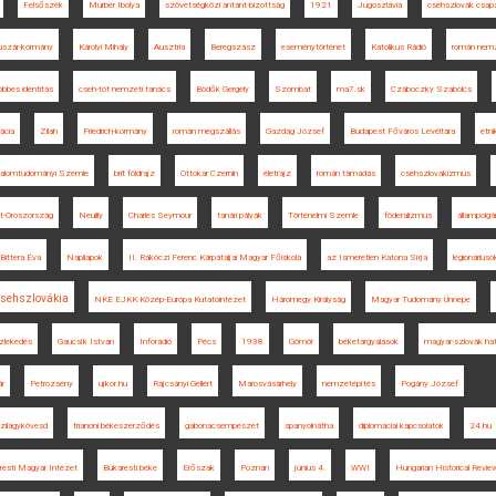
Felsőszék
Murber Ibolya
szövetségközi antant-bizottság
1921
Jugoszlávia
csehszlovák csap
szár-kormány
Károlyi Mihály
Ausztria
Beregszász
eseménytörténet
Katolikus Rádió
román nemz
öbbes identitás
cseh-tót nemzeti tanács
Bödők Gergely
Szombat
ma7.sk
Czáboczky Szabolcs
ácia
Zilah
Friedrich-kormány
román megszállás
Gazdag József
Budapest Főváros Levéltára
etni
dalomtudományi Szemle
brit földrajz
Ottokar Czernin
életrajz
román támadás
csehszlovakizmus
t-Oroszország
Neuilly
Charles Seymour
tanári pályák
Történelmi Szemle
föderalizmus
állampolgá
Bittera Éva
Napilapok
II. Rákóczi Ferenc Kárpátaljai Magyar Főiskola
az Ismeretlen Katona Sírja
legionáriuso
sehszlovákia
NKE EJKK Közép-Európa Kutatóintézet
Háromegy Királyság
Magyar Tudomány Ünnepe
özlekedés
Gaucsík István
Inforádió
Pécs
1938
Gömör
béketárgyalások
magyar-szlovák hat
ár
Petrozsény
ujkor.hu
Rajcsányi Gellért
Marosvásárhely
nemzetépítés
Pogány József
zilágykövesd
trianoni békeszerződés
gabonacsempészet
spanyolnátha
diplomáciai kapcsolatok
24.hu
resti Magyar Intézet
Bukaresti béke
Erőszak
Poznan
június 4.
WWI
Hungarian Historical Revie