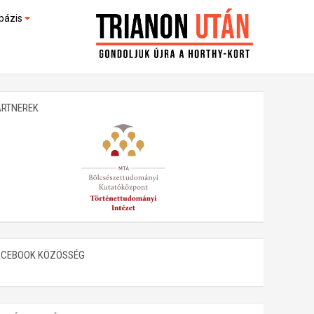
bázis
művek (feltöltés alatt)
kültek
ARTNEREK
ACEBOOK KÖZÖSSÉG