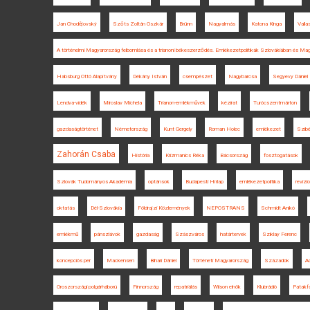
Jan Chodějovský
Szőts Zoltán Oszkár
Brünn
Nagyalmás
Katona Kinga
Valla
A történelmi Magyarország felbomlása és a trianoni békeszerződés. Emlékezetpolitikák Szlovákiában és Ma
Habsburg Ottó Alapítvány
Dékány István
csempészet
Nagybarcsa
Segyevy Dániel
Lendva-vidék
Miroslav Michela
Trianon-emlékművek
kézirat
Turócszentmárton
gazdaságtörténet
Németország
Kunt Gergely
Roman Holec
emlékezet
Szibé
Zahorán Csaba
História
Krizmanics Réka
Bácsország
fosztogatások
Szlovák Tudományos Akadémia
optánsok
Budapesti Hírlap
emlékezetpolitika
reviz
oktatás
Dél-Szlovákia
Földrajzi Közlemények
NEPOSTRANS
Schmidt Anikó
emlékmű
pánszlávok
gazdaság
Szászváros
határtervek
Sziklay Ferenc
koncepciós per
Mackensen
Bihari Dániel
Történeti Magyarország
Századok
Ad
Oroszországi polgárháború
Finnország
repatriálás
Wilson elnök
Klubrádió
Patakfa