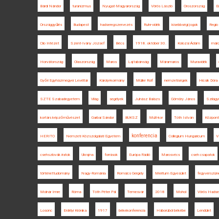
Bárdi Nándor
turanizmus
Nyugat-Magyarország
Vörös László
Oroszország
E
Országgyűlés
Budapest
hadseregszervezés
Ruhr-vidék
kisebbségi jogok
Regio
Clio Intézet
Szent-Ivány József
Bécs
1918. október 30.
Kolozsi Ádám
márc
Horvátország
Olaszország
Maros
Lajtabánság
Máramaros
Muravidék
Győri Egyházmegyei Levéltár
Károlyi-kormány
Müller Rolf
nemzetiségek
Hicsik Dóra
SZTE Szabadegyetem
Világ
segélyek
Juhász Balázs
Gömöry János
Szilágyi
kortárs képzőművészet
Garbai Sándor
BUKSZ
Múlt-kor
Tóth István
Központ
konferencia
HERITO
Nemzeti Közszolgálati Egyetem
Collegium Hungaricum
V
csehszlovák iratok
Ukrajna
források
Európa Rádió
Marosvécs
cseh csapatok
történettudomány
Nagy-Románia
Romsics Gergely
Meritum Egyesület
fegyverszün
Molnár Imre
Róma
Tóth Péter Pál
Temesvár
2018
Mohol
Vörös Hadse
Losonc
Erdélyi Krónika
1917
békekonferencia
Háborúból békébe
Lendület