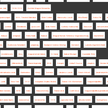
sek Júlia
1918-1919
Osztrák-Magyar Monarchia
gyarországon
XVIII. Torockói Diáktábor
Mohr Szilárd
Bukovszky László
Mezőbánd
Hatos Pál
N
szerbek
főreáliskola
ujszo.com
Deák Ferenc
Székely Hadosztály
Kolozsvár
nemzeti ünn
Kisinyov
emigráció
Pátria Rádió
Rubicon
Magyar-Román Történész Vegyesbizottság
helytörténet
ria
őszirózsás forradalom
polgárság
Budapest Science Meetup
Komárom
Ludovika Egyetemi Kiadó
közélelmezés
Déva
magyar-román háború
IV. Károly
Balkán-félsziget
Csunderlik Péter
ionizmus
Millerand-levél
Trianon-legendák
2020
Szeged
Heilauf Zsuzsa
meghívó
Nicolae B
demarkációs vonal
Karánsebes
interjú
Somorja
Jakubecz László
Fórum Intézet
tanulmányköte
Lenin
New York
1914
Hungarian Studies Review
Trianon 100 Momentum
magyar külpolitika
rian Cioroianu
MTA
Index
Népszövetség
Trianon árvái
Csáth Géza
magyar külpolitikai gondolkod
lvi-Czirják Ágnes
bolsevizmus
románosítás
1919
jugoszláv határ
délszláv kérdés
Nyíregyháza