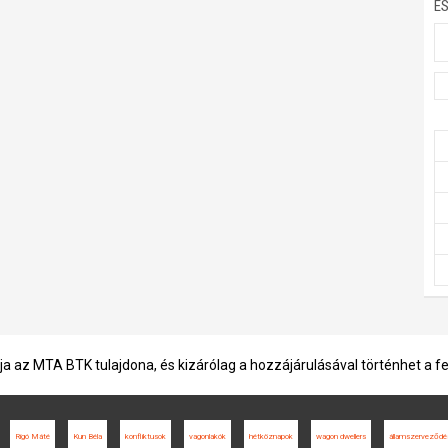
E
ja az MTA BTK tulajdona, és kizárólag a hozzájárulásával történhet a f
Rigó Máté
Kun Béla
konfliktusok
vagonlakók
hétköznapok
wagon dwellers
államszerveződé