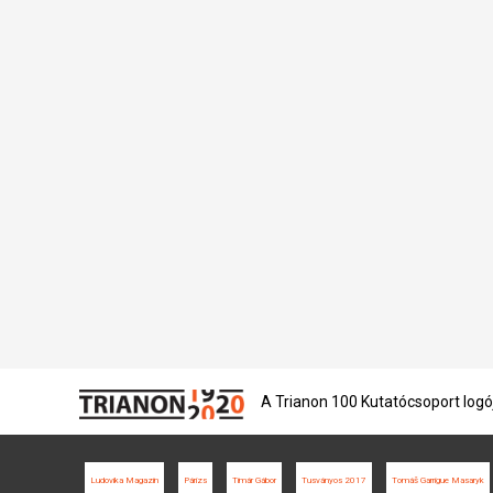
A Trianon 100 Kutatócsoport logó
Ludovika Magazin
Párizs
Timár Gábor
Tusványos 2017
Tomáš Garrigue Masaryk