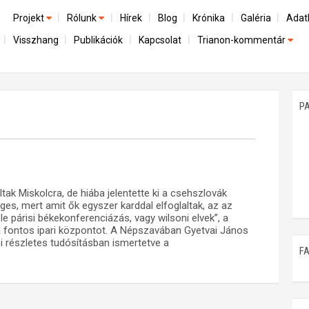
Projekt
Rólunk
Hírek
Blog
Krónika
Galéria
Adat
Visszhang
Publikációk
Kapcsolat
Trianon-kommentár
Előzmények
A kutatócsoport működéséről
Emlék
Dokumentumok
Nemzetközi kontextus: iratok és interpretációk
Munkatársaink
Mene
A trianoni szerződés
Az összeomlás és a magyar társadalom
P
Műhelymunkák
A békerendszer megszilárdulása
Utókor és emlékezet
ak Miskolcra, de hiába jelentette ki a csehszlovák
ges, mert amit ők egyszer karddal elfoglaltak, az az
 párisi békekonferenciázás, vagy wilsoni elvek”, a
 fontos ipari központot. A Népszavában Gyetvai János
i részletes tudósításban ismertetve a
F