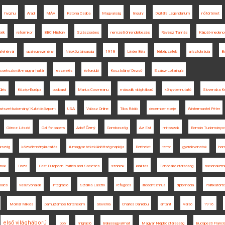
hvg.hu
Arad
MÁV
Katona Csaba
Magyarság
Inquiry
Digitális Legendárium
nőtörténet
zék
reformkor
BBC History
Szászsebes
nemzeti önrendelkezés
Révész Tamás
Kárpát-medenc
afehérvár
spai egyezmény
Népköztársaság
1918
Linder Béla
térképzetek
arisztokrácia
B
csehszlovák-magyar határ
leszerelés
évforduló
Kosztolányi Dezső
Elzász-Lotaringia
ülés
Közép-Európa
podcast
Marius Cosmeanu
második világháború
könyvbemutató
Slovenska Kr
csészettudományi Kutatóközpont
USA
Válasz Online
Tilos Rádió
december elseje
Wintermantel Péter
Göncz László
Call for papers
Adolf Černý
Gombaszög
Az Est
mítoszok
Román Tudományos
ország
közvéleménykutatás
A magyar békeküldöttség naplója
Berthelot
terror
gyerekvonatok
hon
nok
Tisza
East European Politics and Societies
szobrok
kiállítás
Tanácsköztársaság
nacionalizm
olcs
vasútvonalak
integráció
Szarka László
refugees
irredentizmus
diplomácia
Politikatört
Molnár Miklós
párhuzamos történelem
Slovenia
Charles Daniélou
antant
Varsó
1916
első világháború
Ipoly
migráció
Balassagyarmat
Magyar Népköztársaság
Budapesti Franci