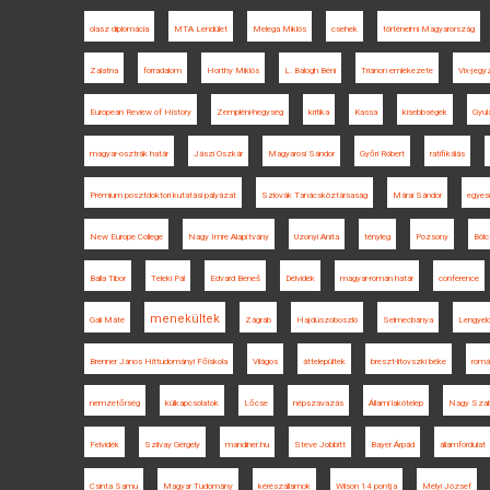
olasz diplomácia
MTA Lendület
Melega Miklós
csehek
történelmi Magyarország
Zalatna
forradalom
Horthy Miklós
L. Balogh Béni
Trianon emlékezete
Vix-jegy
European Review of History
Zempléni-hegység
kritika
Kassa
kisebbségek
Gyul
magyar-osztrák határ
Jászi Oszkár
Magyarosi Sándor
Győri Róbert
ratifikálás
Prémium posztdoktori kutatási pályázat
Szlovák Tanácsköztársaság
Márai Sándor
egyes
New Europe College
Nagy Imre Alapítvány
Uzonyi Anita
tényleg
Pozsony
Böl
Balla Tibor
Teleki Pál
Edvard Beneš
Délvidék
magyar-román határ
conference
menekültek
Gali Máté
Zágráb
Hajdúszoboszló
Selmecbánya
Lengyel
Brenner János Hittudományi Főiskola
Világos
áttelepültek
breszt-litovszki béke
romá
nemzetőrség
külkapcsolatok
Lőcse
népszavazás
Állami lakótelep
Nagy Szab
Felvidék
Szilvay Gergely
mandiner.hu
Steve Jobbitt
Bayer Árpád
államfordulat
Csinta Samu
Magyar Tudomány
kérészállamok
Wilson 14 pontja
Mélyi József