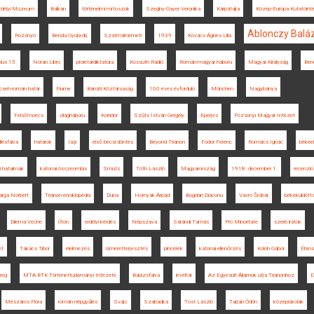
rdélyi Múzeum
Balkán
történelmi mítoszok
Szeghy-Gayer Veronika
Kárpátalja
Közép-Európa Kutatóint
Ablonczy Balá
Rozsnyó
Benda Gyula-díj
Szatmárnémeti
1939
Kovács Ágnes Lilla
ius 15.
Noran Libro
proletárdiktatúra
Kossuth Rádió
Román-magyar háború
Magyar Királyság
Ben
cseh-román határ
Fiume
Bánáti Köztársaság
100 éves évforduló
München
Nagybánya
Felsőmoécs
világháború
Korridor
Szűts István Gergely
Eperjes
Pozsonyi Magyar Intézet
llésfalva
határok
Iaşi
első bécsi döntés
Beyond Trianon
Fodor Ferenc
Romsics Ignác
békee
i hatalmak
katonai összeomlás
Smuts
Tóth László
Magyarország
1918. december 1.
recenzió
arga Norbert
Trianon enciklopédia
Duna
Hornyák Árpád
Bogdan Diaconu
Vavro Šrobár
békeküldött
Dilema Veche
Úton
erdélyi kérdés
Népszava
Sárándi Tamás
Pro Minoritate
szerb iratok
et
Takács Tibor
élelmezés
ismeretterjesztés
pincérek
katonai ellenőrzés
Koloh Gábor
Éhín
reg
MTA BTK Történettudományi Intézete
Balázsfalva
levéltár
Az Egyesült Államok útja Trianonhoz
E
Mészáros Flóra
román népgyűlés
Svájc
Szabadka
Tost László
Tarján Ödön
középiskolák