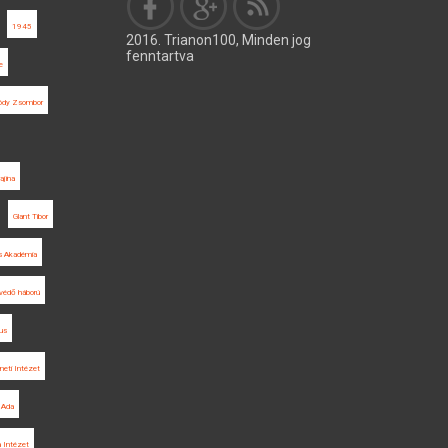
1945
2016. Trianon100, Minden jog
fenntartva
e
ódy Zsombor
ajina
Glant Tibor
 Akadémia
védő háború
us
éneti Intézet
Ada
a Intézet