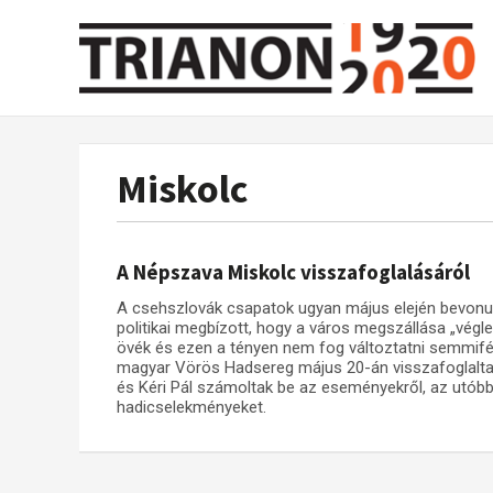
Miskolc
A Népszava Miskolc visszafoglalásáról
A csehszlovák csapatok ugyan május elején bevonult
politikai megbízott, hogy a város megszállása „végle
övék és ezen a tényen nem fog változtatni semmiféle
magyar Vörös Hadsereg május 20-án visszafoglalta
és Kéri Pál számoltak be az eseményekről, az utóbb
hadicselekményeket.