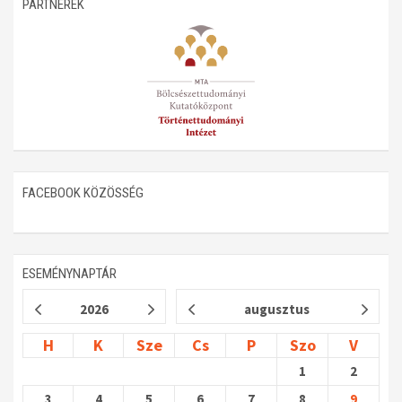
PARTNEREK
Műhelymunkák
FACEBOOK KÖZÖSSÉG
ESEMÉNYNAPTÁR
2026
augusztus
H
K
Sze
Cs
P
Szo
V
1
2
3
4
5
6
7
8
9