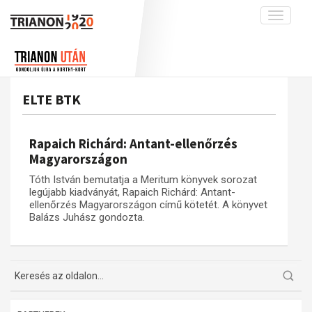
Toggle
navigati
Projekt
Rólunk
Előzmények
Hírek
A kutatócsoport működéséről
Nemzetközi kontextus: iratok és
ELTE BTK
interpretációk
Blog
Munkatársaink
Az összeomlás és a magyar társadalom
Krónika
Rapaich Richárd: Antant-ellenőrzés
A békerendszer megszilárdulása
Galéria
Magyarországon
Utókor és emlékezet
Adatbázis
Tóth István bemutatja a Meritum könyvek sorozat
legújabb kiadványát, Rapaich Richárd: Antant-
Visszhang
Emlékművek (feltöltés alatt)
ellenőrzés Magyarországon című kötetét. A könyvet
Balázs Juhász gondozta.
Publikációk
Menekültek
Kapcsolat
Trianon-kommentár
Dokumentumok
A trianoni szerződés