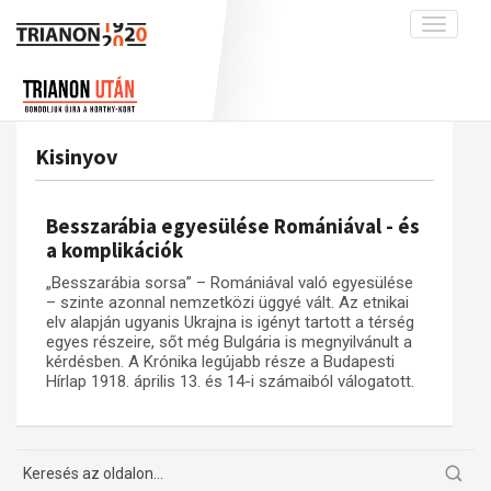
Toggle
navigati
Projekt
Rólunk
Előzmények
Hírek
A kutatócsoport működéséről
Nemzetközi kontextus: iratok és
Kisinyov
interpretációk
Blog
Munkatársaink
Az összeomlás és a magyar társadalom
Krónika
Besszarábia egyesülése Romániával - és
A békerendszer megszilárdulása
Galéria
a komplikációk
Utókor és emlékezet
Adatbázis
„Besszarábia sorsa” – Romániával való egyesülése
– szinte azonnal nemzetközi üggyé vált. Az etnikai
Visszhang
Emlékművek (feltöltés alatt)
elv alapján ugyanis Ukrajna is igényt tartott a térség
egyes részeire, sőt még Bulgária is megnyilvánult a
Publikációk
Menekültek
kérdésben. A Krónika legújabb része a Budapesti
Kapcsolat
Hírlap 1918. április 13. és 14-i számaiból válogatott.
Trianon-kommentár
Dokumentumok
A trianoni szerződés