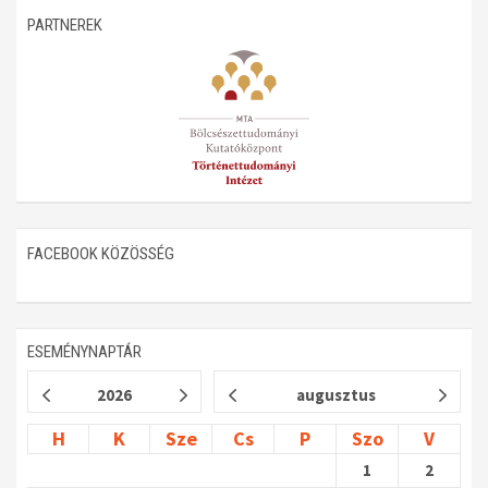
PARTNEREK
Műhelymunkák
FACEBOOK KÖZÖSSÉG
ESEMÉNYNAPTÁR
2026
augusztus
H
K
Sze
Cs
P
Szo
V
1
2