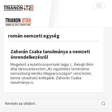
Toggle
navigati
Projekt
Rólunk
Előzmények
Hírek
A kutatócsoport működéséről
Nemzetközi kontextus: iratok és
román nemzeti egység
interpretációk
Blog
Munkatársaink
Az összeomlás és a magyar társadalom
Krónika
Zahorán Csaba tanulmánya a nemzeti
A békerendszer megszilárdulása
Galéria
önrendelkezésről
Utókor és emlékezet
Adatbázis
Megjelent a kutatócsoportunk tagja, L. Balogh Béni
által társszerkesztett „Az együttélés történelme:
Visszhang
Emlékművek (feltöltés alatt)
nemzetiségi kérdés Magyarországon” című kötet,
benne olvasható kollégánk, Zahorán Csaba
Publikációk
Menekültek
tanulmánya is.
Kapcsolat
Trianon-kommentár
Dokumentumok
A trianoni szerződés