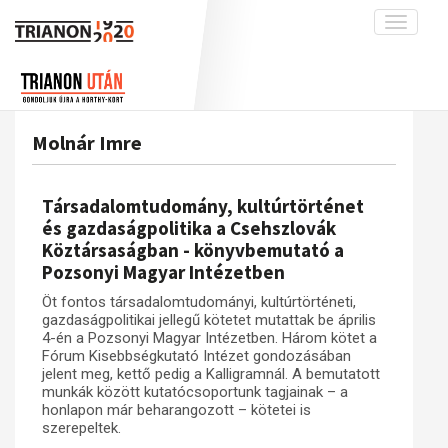
Toggle
navigati
Projekt
Rólunk
Előzmények
Hírek
A kutatócsoport működéséről
Nemzetközi kontextus: iratok és
Molnár Imre
interpretációk
Blog
Munkatársaink
Az összeomlás és a magyar társadalom
Krónika
Társadalomtudomány, kultúrtörténet
A békerendszer megszilárdulása
Galéria
és gazdaságpolitika a Csehszlovák
Köztársaságban - könyvbemutató a
Utókor és emlékezet
Adatbázis
Pozsonyi Magyar Intézetben
Visszhang
Emlékművek (feltöltés alatt)
Öt fontos társadalomtudományi, kultúrtörténeti,
Publikációk
Menekültek
gazdaságpolitikai jellegű kötetet mutattak be április
4-én a Pozsonyi Magyar Intézetben. Három kötet a
Kapcsolat
Fórum Kisebbségkutató Intézet gondozásában
jelent meg, kettő pedig a Kalligramnál. A bemutatott
Trianon-kommentár
munkák között kutatócsoportunk tagjainak – a
honlapon már beharangozott – kötetei is
Dokumentumok
szerepeltek.
A trianoni szerződés