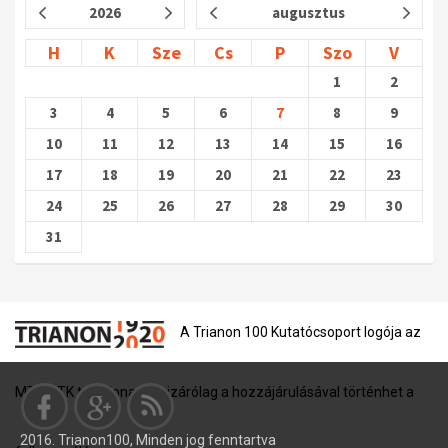
2026
augusztus
H
K
Sze
Cs
P
Szo
V
1
2
3
4
5
6
7
8
9
10
11
12
13
14
15
16
17
18
19
20
21
22
23
24
25
26
27
28
29
30
31
A Trianon 100 Kutatócsoport logója az
MTA BTK tulajdona, és kizárólag a hozzájárulásával történhet a
2016. Trianon100, Minden jog fenntartva