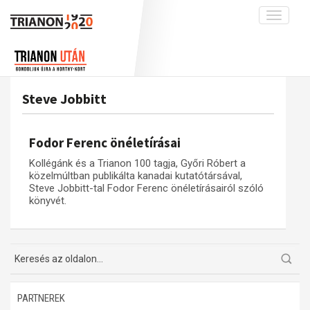
Toggle
navigati
Projekt
Rólunk
Előzmények
Hírek
A kutatócsoport működéséről
Nemzetközi kontextus: iratok és
Steve Jobbitt
interpretációk
Blog
Munkatársaink
Az összeomlás és a magyar társadalom
Krónika
Fodor Ferenc önéletírásai
A békerendszer megszilárdulása
Galéria
Kollégánk és a Trianon 100 tagja, Győri Róbert a
Utókor és emlékezet
Adatbázis
közelmúltban publikálta kanadai kutatótársával,
Steve Jobbitt-tal Fodor Ferenc önéletírásairól szóló
Visszhang
Emlékművek (feltöltés alatt)
könyvét.
Publikációk
Menekültek
Kapcsolat
Trianon-kommentár
Dokumentumok
PARTNEREK
A trianoni szerződés