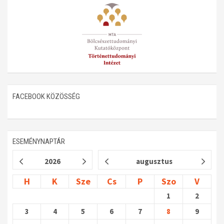
Műhelymunkák
FACEBOOK KÖZÖSSÉG
ESEMÉNYNAPTÁR
2026
augusztus
H
K
Sze
Cs
P
Szo
V
1
2
3
4
5
6
7
8
9