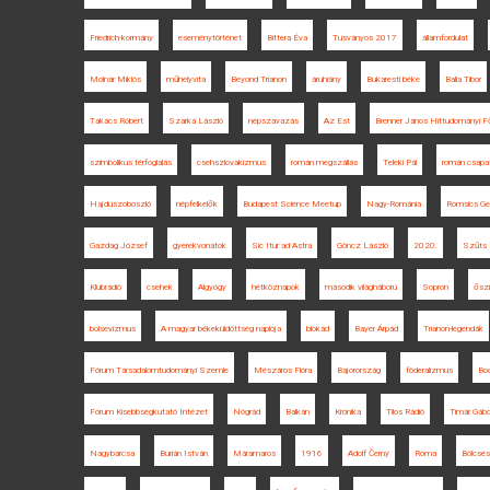
Friedrich-kormány
eseménytörténet
Bittera Éva
Tusványos 2017
államfordulat
Molnár Miklós
műhelyvita
Beyond Trianon
áruhiány
Bukaresti béke
Balla Tibor
Takács Róbert
Szarka László
népszavazás
Az Est
Brenner János Hittudományi Fő
szimbolikus térfoglalás
csehszlovakizmus
román megszállás
Teleki Pál
román csapa
Hajdúszoboszló
népfelkelők
Budapest Science Meetup
Nagy-Románia
Romsics Ge
Gazdag József
gyerekvonatok
Sic Itur ad Astra
Göncz László
2020.
Szűts 
Klubrádió
csehek
Algyógy
hétköznapok
második világháború
Sopron
őszi
bolsevizmus
A magyar békeküldöttség naplója
blokád
Bayer Árpád
Trianon-legendák
Fórum Társadalomtudományi Szemle
Mészáros Flóra
Bajorország
föderalizmus
Bo
Fórum Kisebbségkutató Intézet
Nógrád
Balkán
Krónika
Tilos Rádió
Timár Gábo
Nagybarcsa
Burián István
Máramaros
1916
Adolf Černý
Róma
Bölcsé