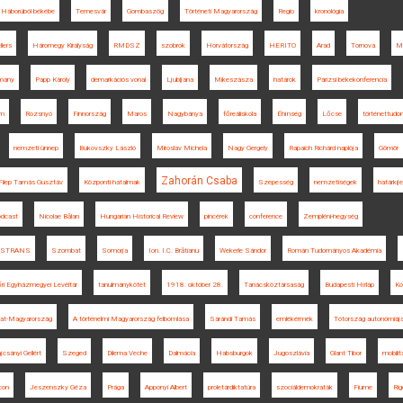
Háborúból békébe
Temesvár
Gombaszög
Történeti Magyarország
Regio
kronológia
lers
Háromegy Királyság
RMDSZ
szobrok
Horvátország
HERITO
Arad
Tornova
M
rmány
Papp Károly
demarkációs vonal
Ljubljana
Mikeszásza
határok
Párizsi békekonferencia
um
Rozsnyó
Finnország
Maros
Nagybánya
főreáliskola
Éhínség
Lőcse
történettud
nemzeti ünnep
Bukovszky László
Miroslav Michela
Nagy Gergely
Rapaich Richárd naplója
Gömör
Zahorán Csaba
Filep Tamás Gusztáv
Központi hatalmak
Szepesség
nemzetiségek
határkije
odcast
Nicolae Bălan
Hungarian Historical Review
pincérek
conference
Zempléni-hegység
OSTRANS
Szombat
Somorja
Ion. I.C. Brătianu
Wekerle Sándor
Román Tudományos Akadémia
ri Egyházmegyei Levéltár
tanulmánykötet
1918. október 28.
Tanácsköztársaság
Budapesti Hírlap
Ko
at-Magyarország
A történelmi Magyarország felbomlása
Sárándi Tamás
emlékérmék
Tótország autonómiáj
jcsányi Gellért
Szeged
Dilema Veche
Dalmácia
Habsburgok
Jugoszlávia
Glant Tibor
mobilit
con
Jeszenszky Géza
Prága
Apponyi Albert
proletárdiktatúra
szociáldemokraták
Fiume
Ri