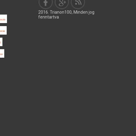
2016. Trianon100, Minden jog
fenntartva
ászló
zemle
ő
bor