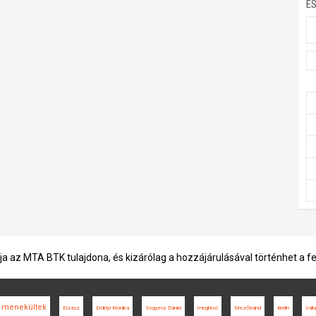
E
ja az MTA BTK tulajdona, és kizárólag a hozzájárulásával történhet a f
menekültek
Elzász
Erdélyi Krónika
Segyevy Dániel
meghívó
Mezőbánd
Berlin
Vall