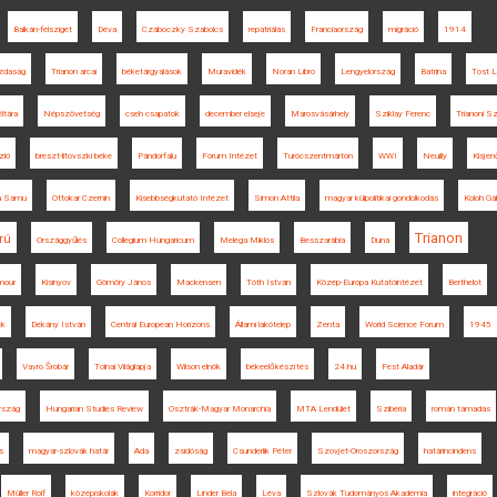
Balkán-félsziget
Déva
Czáboczky Szabolcs
repatriálás
Franciaország
migráció
1914
zdaság
Trianon arcai
béketárgyalások
Muravidék
Noran Libro
Lengyelország
Batrina
Tost L
ltára
Népszövetség
cseh csapatok
december elseje
Marosvásárhely
Sziklay Ferenc
Trianoni S
zló
breszt-litovszki béke
Pándorfalu
Fórum Intézet
Turócszentmárton
WWI
Neuilly
Kisjen
a Samu
Ottokar Czernin
Kisebbségkutató Intézet
Simon Attila
magyar külpolitikai gondolkodás
Koloh Gá
Trianon
rú
Országgyűlés
Collegium Hungaricum
Melega Miklós
Besszarábia
Duna
mour
Kisinyov
Gömöry János
Mackensen
Tóth István
Közép-Európa Kutatóintézet
Berthelot
ék
Dékány István
Central European Horizons
Állami lakótelep
Zenta
World Science Forum
1945
Vavro Šrobár
Tolnai Világlapja
Wilson elnök
békeelőkészítés
24.hu
Fest Aladár
rszág
Hungarian Studies Review
Osztrák-Magyar Monarchia
MTA Lendület
Szibéria
román támadás
s
magyar-szlovák határ
Ada
zsidóság
Csunderlik Péter
Szovjet-Oroszország
határincindens
Müller Rolf
középiskolák
Korridor
Linder Béla
Léva
Szlovák Tudományos Akadémia
integráció