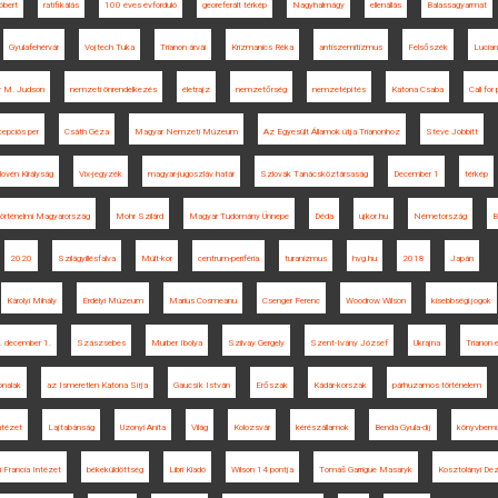
óbert
ratifikálás
100 éves évforduló
georeferált térkép
Nagyhalmágy
ellenállás
Balassagyarmat
Gyulafehérvár
Vojtech Tuka
Trianon árvái
Krizmanics Réka
antiszemitizmus
Felsőszék
Lucian
er M. Judson
nemzeti önrendelkezés
életrajz
nemzetőrség
nemzetépítés
Katona Csaba
Call for
epciós per
Csáth Géza
Magyar Nemzeti Múzeum
Az Egyesült Államok útja Trianonhoz
Steve Jobbitt
ovén Királyság
Vix-jegyzék
magyar-jugoszláv határ
Szlovák Tanácsköztársaság
December 1
térkép
történelmi Magyarország
Mohr Szilárd
Magyar Tudomány Ünnepe
Déda
ujkor.hu
Németország
B
2020
Szilágyillésfalva
Múlt-kor
centrum-periféria
turanizmus
hvg.hu
2018
Japán
Károlyi Mihály
Erdélyi Múzeum
Marius Cosmeanu
Csenger Ferenc
Woodrow Wilson
kisebbségi jogok
 december 1.
Szászsebes
Murber Ibolya
Szilvay Gergely
Szent-Ivány József
Ukrajna
Trianon 
onalak
az Ismeretlen Katona Sírja
Gaucsík István
Erőszak
Kádár-korszak
párhuzamos történelem
Intézet
Lajtabánság
Uzonyi Anita
Világ
Kolozsvár
kérészállamok
Benda Gyula-díj
könyvbemu
 Francia Intézet
békeküldöttség
Libri Kiadó
Wilson 14 pontja
Tomáš Garrigue Masaryk
Kosztolányi De