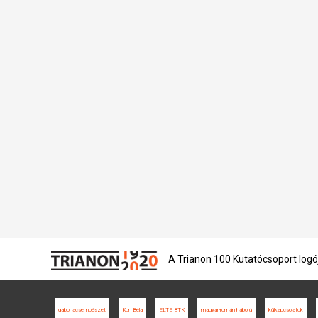
A Trianon 100 Kutatócsoport logó
gabonacsempészet
Kun Béla
ELTE BTK
magyar-román háború
külkapcsolatok