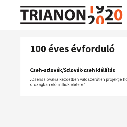
100 éves évforduló
Cseh-szlovák/Szlovák-cseh kiállítás
„Csehszlovákia kezdetben valószerűtlen projektje ho
országban élő milliók életére.”