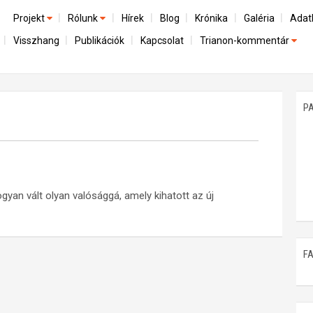
Projekt
Rólunk
Hírek
Blog
Krónika
Galéria
Adat
Visszhang
Publikációk
Kapcsolat
Trianon-kommentár
Előzmények
A kutatócsoport működéséről
Emlék
Dokumentumok
Nemzetközi kontextus: iratok és interpretációk
Munkatársaink
Mene
A trianoni szerződés
Az összeomlás és a magyar társadalom
P
Műhelymunkák
A békerendszer megszilárdulása
Utókor és emlékezet
gyan vált olyan valósággá, amely kihatott az új
F