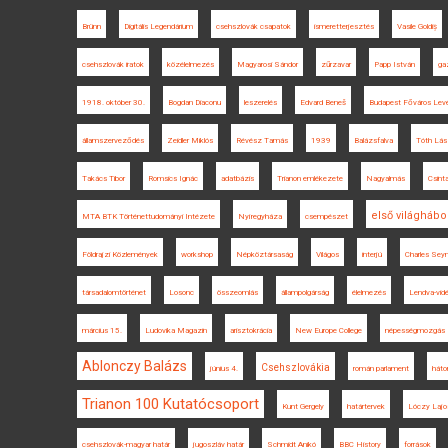
Brünn
Digitális Legendárium
csehszlovák csapatok
ismeretterjesztés
Vasile Goldiș
csehszlovák iratok
közélelmezés
Magyarosi Sándor
zűrzavar
Papp István
ga
1918. október 30.
Bogdan Diaconu
leszerelés
Edvard Beneš
Budapest Főváros Levé
államszerveződés
Zeidler Miklós
Révész Tamás
1939
Balázsfalva
Tóth Lás
Takács Tibor
Romsics Ignác
adatbázis
Trianon emlékezete
Nagyalmás
Csint
első világhábo
MTA BTK Történettudományi Intézete
Nyíregyháza
csempészet
Földrajzi Közlemények
workshop
Népköztársaság
Világos
interjú
Charles Sey
társadalomtörténet
Losonc
összeomlás
állampolgárság
élelmezés
Lendva-vid
március 15.
Ludovika Magazin
arisztokrácia
New Europe College
népességmozgás
Ablonczy Balázs
Csehszlovákia
június 4.
román parlament
háto
Trianon 100 Kutatócsoport
Kunt Gergely
határtervek
Lóczy Lajo
csehszlovák-magyar határ
jugoszláv határ
Schmidt Anikó
BBC History
források