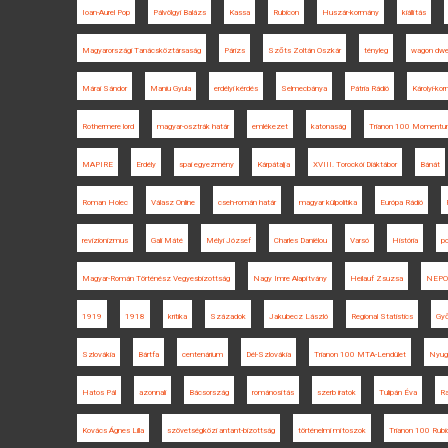
Ioan-Aurel Pop
Pálvölgyi Balázs
Kassa
Rubicon
Huszár-kormány
kiállítás
Magyarországi Tanácsköztársaság
Párizs
Szőts Zoltán Oszkár
tényleg
wagon dwel
Márai Sándor
Maniu Gyula
erdélyi kérdés
Selmecbánya
Pátria Rádió
Károlyi-ko
Rothermere lord
magyar-osztrák határ
emlékezet
katonaság
Trianon 100 Moment
MAPIRE
Erdély
spai egyezmény
Kárpátalja
XVIII. Torockói Diáktábor
Bánát
Roman Holec
Válasz Online
cseh-román határ
magyar külpolitika
Európa Rádió
revizionizmus
Gali Máté
Mélyi József
Charles Daniélou
Varsó
História
p
Magyar-Román Történész Vegyesbizottság
Nagy Imre Alapítvány
Heilauf Zsuzsa
NEP
1919
1918
kritika
Századok
Jakubecz László
Regional Statistics
Győ
Szlovákia
Bártfa
centenárium
Dél-Szlovákia
Trianon 100 MTA-Lendület
Nyug
Hatos Pál
azonnali
Bácsország
románosítás
szerb iratok
Tulipán Éva
Ra
Kovács Ágnes Lilla
szövetségközi antant-bizottság
történelmi mítoszok
Trianon 100 Rubi