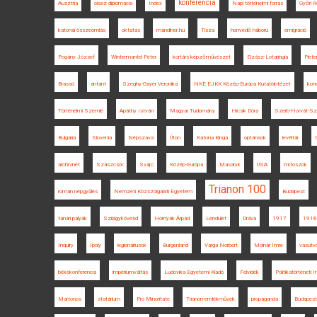
konferencia
Ausztria
olasz diplomácia
Index
Napi történelmi forrás
Győri R
katonai összeomlás
oktatás
mandiner.hu
Tisza
honvédő háború
emigráció
Pogány József
Wintermantel Péter
kortárs képzőművészet
Elzász-Lotaringia
Piet
Brassó
antant
Szeghy-Gayer Veronika
NKE EJKK Közép-Európa Kutatóintézet
konc
Történelmi Szemle
Apáthy István
Magyar Tudomány
Hicsik Dóra
Szerb-Horvát-Szl
Bulgária
Slovenia
Népszava
Úton
Katona Kinga
optánsok
levéltár
archívnet
Szászcsór
Svájc
Közép-Európa
Masaryk
USA
mítoszok
Trianon 100
román népgyűlés
Nemzeti Közszolgálati Egyetem
Budapest
tanári pályák
Szilágykövesd
Hornyák Árpád
Lendület
Dráva
1917
1918.
Inquiry
Ipoly
legionáriusok
Burgenland
Varga Norbert
Molnár Imre
vasútv
békekonferencia
impériumváltás
Ludovika Egyetemi Kiadó
Felvidék
Politikatörténeti 
Martonos
statárium
Pro Minoritate
Trianon-emlékművek
propaganda
Budapesti