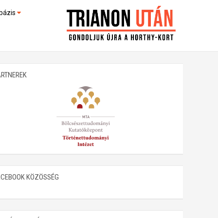
bázis
művek (feltöltés alatt)
kültek
ARTNEREK
ACEBOOK KÖZÖSSÉG