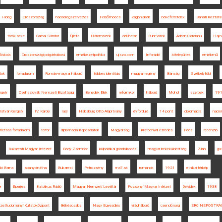
Hideg
Oroszország
hadseregszervezés
Felsőmoécs
vagonlakók
békefeltételek
Bánáti Köztárs
török béke
Garbai Sándor
Újléta
Háromszék
déli határ
Ruhr-vidék
Adrian Cioroianu
Hajna
iskola
Oroszországi polgárháború
emlékezetpolitika
ujszo.com
Inforádió
áttelepültek
emlékmű
tok
forradalom
Román-magyar háború
többes identitás
magyar regény
Bánság
Székelyföld
rgely
Csehszlovák Nemzeti Bizottság
Benedek Elek
reformkor
háború
Mohol
szerbek
191
István Gergely
IV. Károly
Iaşi
Habsburg Ottó Alapítvány
évforduló
14 pont
diplomácia
nacio
rózsás forradalom
terror
diplomáciai kapcsolatok
Magyarság
Kratochwill ezredes
Pécs
recenzió
Bukaresti Magyar Intézet
Bódy Zsombor
külpolitikai gondolkodás
magyar békeküldöttség
Zilah
ga
dó Barna
spanyolnátha
Bukarest
Petrozsény
ma7.sk
románok
1921
etnikai térkép
r
Eperjes
Katolikus Rádió
Magyar Nemzeti Levéltár
Pozsonyi Magyar Intézet
Délvidék
1938
szettudományi Kutatóközpont
Békéscsaba
Nagy Egyesülés
világháború
csendőrség
ERC NEPOSTR