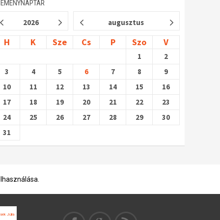
SEMÉNYNAPTÁR
2026
augusztus
H
K
Sze
Cs
P
Szo
V
1
2
3
4
5
6
7
8
9
10
11
12
13
14
15
16
17
18
19
20
21
22
23
24
25
26
27
28
29
30
31
elhasználása.
asek Júlia