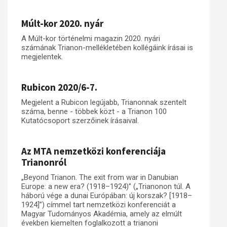
Műhelymunkák
Múlt-kor 2020. nyár
A Múlt-kor történelmi magazin 2020. nyári
számának Trianon-mellékletében kollégáink írásai is
megjelentek.
Rubicon 2020/6-7.
Megjelent a Rubicon legújabb, Trianonnak szentelt
száma, benne - többek közt - a Trianon 100
Kutatócsoport szerzőinek írásaival.
Az MTA nemzetközi konferenciája
Trianonról
„Beyond Trianon. The exit from war in Danubian
Europe: a new era? (1918–1924)” („Trianonon túl. A
háború vége a dunai Európában: új korszak? [1918–
1924]”) címmel tart nemzetközi konferenciát a
Magyar Tudományos Akadémia, amely az elmúlt
években kiemelten foglalkozott a trianoni