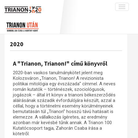
Toggle
navigati
Projekt
Rólunk
Előzmények
Hírek
A kutatócsoport működéséről
Nemzetközi kontextus: iratok és
2020
interpretációk
Blog
Munkatársaink
Az összeomlás és a magyar társadalom
Krónika
A "Trianon, Trianon!" című könyvről
A békerendszer megszilárdulása
Galéria
2020-ban vaskos tanulmánykötet jelent meg
Utókor és emlékezet
Adatbázis
Kolozsváron „Trianon, Trianon! A revizionista
politikai mitológia egy évszázada” címmel. A neves
Visszhang
Emlékművek (feltöltés alatt)
román kutatók – történészek, szociológusok,
jogászok – által írt könyv a trianoni békeszerződés
Publikációk
Menekültek
aláírásának századik évfordulójára készült, azzal a
céllal, hogy a történelmi esemény körülményeinek
Kapcsolat
bemutatásán túl „Trianon” hosszú távú hatásait is
Trianon-kommentár
elemezze. A vállalkozás ígéretes, az eredmény
azonban már kevésbé tűnik annak. A Trianon 100
Dokumentumok
Kutatócsoport tagja, Zahorán Csaba írása a
kötetről.
A trianoni szerződés