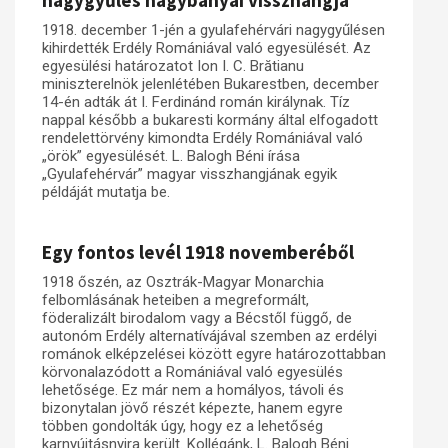
nagygyűlés nagybányai visszhangja
1918. december 1-jén a gyulafehérvári nagygyűlésen
Műhelymunkák
kihirdették Erdély Romániával való egyesülését. Az
egyesülési határozatot Ion I. C. Brătianu
miniszterelnök jelenlétében Bukarestben, december
14-én adták át I. Ferdinánd román királynak. Tíz
nappal később a bukaresti kormány által elfogadott
rendelettörvény kimondta Erdély Romániával való
„örök” egyesülését. L. Balogh Béni írása
„Gyulafehérvár” magyar visszhangjának egyik
példáját mutatja be.
Egy fontos levél 1918 novemberéből
1918 őszén, az Osztrák-Magyar Monarchia
felbomlásának heteiben a megreformált,
föderalizált birodalom vagy a Bécstől függő, de
autonóm Erdély alternatívájával szemben az erdélyi
románok elképzelései között egyre határozottabban
körvonalazódott a Romániával való egyesülés
lehetősége. Ez már nem a homályos, távoli és
bizonytalan jövő részét képezte, hanem egyre
többen gondolták úgy, hogy ez a lehetőség
karnyújtásnyira került. Kollégánk, L. Balogh Béni