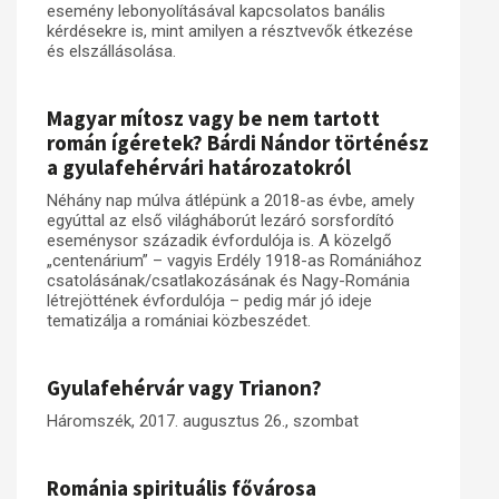
esemény lebonyolításával kapcsolatos banális
kérdésekre is, mint amilyen a résztvevők étkezése
és elszállásolása.
Magyar mítosz vagy be nem tartott
román ígéretek? Bárdi Nándor történész
a gyulafehérvári határozatokról
Néhány nap múlva átlépünk a 2018-as évbe, amely
egyúttal az első világháborút lezáró sorsfordító
eseménysor századik évfordulója is. A közelgő
„centenárium” – vagyis Erdély 1918-as Romániához
csatolásának/csatlakozásának és Nagy-Románia
létrejöttének évfordulója – pedig már jó ideje
tematizálja a romániai közbeszédet.
Gyulafehérvár vagy Trianon?
Háromszék, 2017. augusztus 26., szombat
Románia spirituális fővárosa