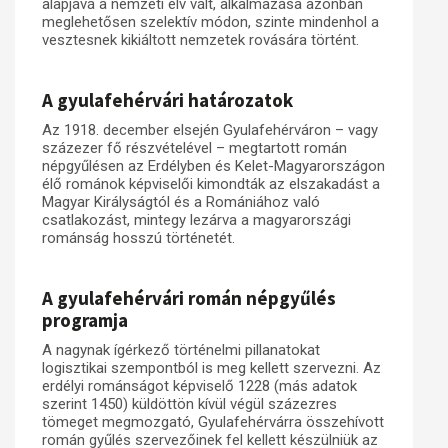
alapjává a nemzeti elv vált, alkalmazása azonban
meglehetősen szelektív módon, szinte mindenhol a
vesztesnek kikiáltott nemzetek rovására történt.
A gyulafehérvári határozatok
Az 1918. december elsején Gyulafehérváron – vagy
százezer fő részvételével – megtartott román
népgyűlésen az Erdélyben és Kelet-Magyarországon
élő románok képviselői kimondták az elszakadást a
Magyar Királyságtól és a Romániához való
csatlakozást, mintegy lezárva a magyarországi
románság hosszú történetét.
A gyulafehérvári román népgyűlés
programja
A nagynak ígérkező történelmi pillanatokat
logisztikai szempontból is meg kellett szervezni. Az
erdélyi románságot képviselő 1228 (más adatok
szerint 1450) küldöttön kívül végül százezres
tömeget megmozgató, Gyulafehérvárra összehívott
román gyűlés szervezőinek fel kellett készülniük az