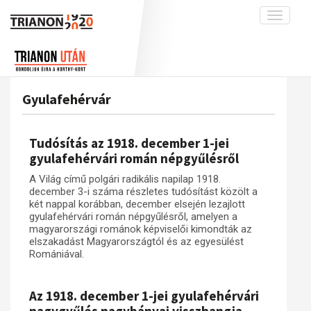
Toggle
navigati
Projekt
Rólunk
Előzmények
Hírek
A kutatócsoport működéséről
Nemzetközi kontextus: iratok és
Gyulafehérvár
interpretációk
Blog
Munkatársaink
Az összeomlás és a magyar társadalom
Krónika
Tudósítás az 1918. december 1-jei
A békerendszer megszilárdulása
Galéria
gyulafehérvári román népgyűlésről
Utókor és emlékezet
Adatbázis
A Világ című polgári radikális napilap 1918.
december 3-i száma részletes tudósítást közölt a
Visszhang
Emlékművek (feltöltés alatt)
két nappal korábban, december elsején lezajlott
gyulafehérvári román népgyűlésről, amelyen a
Publikációk
Menekültek
magyarországi románok képviselői kimondták az
Kapcsolat
elszakadást Magyarországtól és az egyesülést
Romániával.
Trianon-kommentár
Dokumentumok
Az 1918. december 1-jei gyulafehérvári
A trianoni szerződés