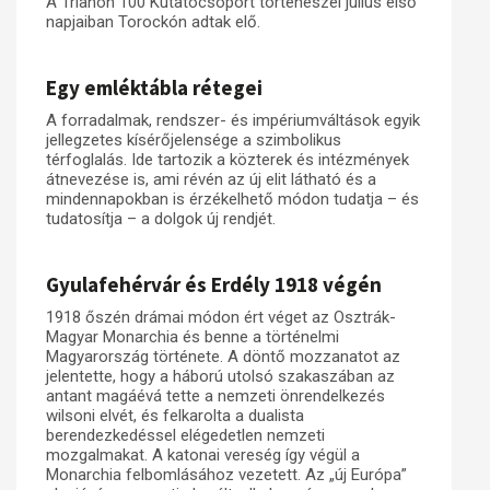
A Trianon 100 Kutatócsoport történészei július első
napjaiban Torockón adtak elő.
Egy emléktábla rétegei
A forradalmak, rendszer- és impériumváltások egyik
jellegzetes kísérőjelensége a szimbolikus
térfoglalás. Ide tartozik a közterek és intézmények
átnevezése is, ami révén az új elit látható és a
mindennapokban is érzékelhető módon tudatja – és
tudatosítja – a dolgok új rendjét.
Gyulafehérvár és Erdély 1918 végén
1918 őszén drámai módon ért véget az Osztrák-
Magyar Monarchia és benne a történelmi
Magyarország története. A döntő mozzanatot az
jelentette, hogy a háború utolsó szakaszában az
antant magáévá tette a nemzeti önrendelkezés
wilsoni elvét, és felkarolta a dualista
berendezkedéssel elégedetlen nemzeti
mozgalmakat. A katonai vereség így végül a
Monarchia felbomlásához vezetett. Az „új Európa”