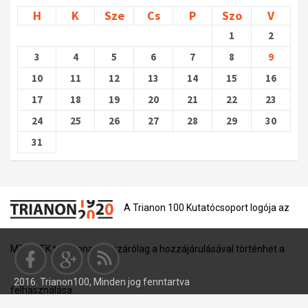
H
K
Sze
Cs
P
Szo
V
1
2
3
4
5
6
7
8
9
10
11
12
13
14
15
16
17
18
19
20
21
22
23
24
25
26
27
28
29
30
31
A Trianon 100 Kutatócsoport logója az
MTA BTK tulajdona, és kizárólag a hozzájárulásával történhet a
2016. Trianon100, Minden jog fenntartva
felhasználása.