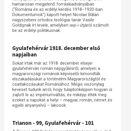
hamarosan megjelenő forráskiadványában
("Románia és az erdélyi kérdés 1918–1920-ban.
Dokumentumok") kapott helyet Nicolae Bălan
nagyszebeni ortodox teológiai tanár Vasile
Goldişnak írt levele, amelyben iași-i útjáról számolt
be az erdélyi politikusnak.
Gyulafehérvár 1918. december első
napjaiban
Sokat írtak már az 1918. december elsejei
gyulafehérvári román népgyűlésről, amelyen a
magyarországi románok képviselői kimondták
elszakadásukat a történelmi Magyarországtól és
csatlakozásukat Romániához. Mégis viszonylag
keveset tudunk arról, hogy tulajdonképpen hogyan is
zajlott le az impériumváltás, és miképp élték meg
ezeket a napokat a helyi – magyar, román, német és
egyéb anyanyelvű – lakosok.
Trianon - 99, Gyulafehérvár - 101