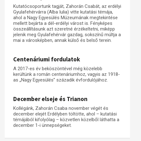
Kutatócsoportunk tagját, Zahorán Csabát, az erdélyi
Gyulafehérvárra (Alba Iulia) vitte kutatási témája,
ahol a Nagy Egyesülés Múzeumának megtekintése
mellett bejárta a dél-erdélyi várost is. Fényképes
összeállításunk azt szeretné érzékeltetni, miképp
jelenik meg Gyulafehérvár gazdag, sokszínű múltja a
mai a városképben, annak külső és belső terein.
Centenáriumi fordulatok
A 2017-es év beköszöntével még közelebb
kerültünk a román centenáriumhoz, vagyis az 1918-
as „Nagy Egyesülés” századik évfordulójához.
December elseje és Trianon
Kollégánk, Zahorán Csaba november végét és
december elejét Erdélyben töltötte, ahol – kutatási
témájából kifolyólag – közvetlen közelből láthatta a
december 1-i ünnepségeket.