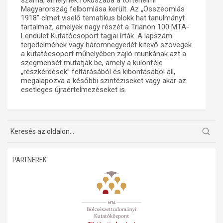
száma, amelynek fókuszába a történelmi
Magyarország felbomlása került. Az „Összeomlás
1918” címet viselő tematikus blokk hat tanulmányt
tartalmaz, amelyek nagy részét a Trianon 100 MTA-
Lendület Kutatócsoport tagjai írták. A lapszám
terjedelmének vagy háromnegyedét kitevő szövegek
a kutatócsoport műhelyében zajló munkának azt a
szegmensét mutatják be, amely a különféle
„részkérdések” feltárásából és kibontásából áll,
megalapozva a későbbi szintéziseket vagy akár az
esetleges újraértelmezéseket is.
PARTNEREK