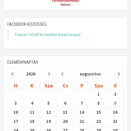
FACEBOOK KÖZÖSSÉG
Trianon 100 MTA-Lendület Kutatócsoport
ESEMÉNYNAPTÁR
2026
augusztus
H
K
Sze
Cs
P
Szo
V
1
2
3
4
5
6
7
8
9
10
11
12
13
14
15
16
17
18
19
20
21
22
23
24
25
26
27
28
29
30