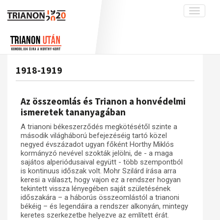
Toggle
navigati
Projekt
Rólunk
Előzmények
Hírek
A kutatócsoport működéséről
Nemzetközi kontextus: iratok és
1918-1919
interpretációk
Blog
Munkatársaink
Az összeomlás és a magyar társadalom
Krónika
Az összeomlás és Trianon a honvédelmi
A békerendszer megszilárdulása
Galéria
ismeretek tananyagában
Utókor és emlékezet
Adatbázis
A trianoni békeszerződés megkötésétől szinte a
második világháború befejezéséig tartó közel
Visszhang
Emlékművek (feltöltés alatt)
negyed évszázadot ugyan főként Horthy Miklós
kormányzó nevével szokták jelölni, de - a maga
Publikációk
Menekültek
sajátos alperiódusaival együtt - több szempontból
Kapcsolat
is kontinuus időszak volt. Mohr Szilárd írása arra
keresi a választ, hogy vajon ez a rendszer hogyan
Trianon-kommentár
tekintett vissza lényegében saját születésének
időszakára – a háborús összeomlástól a trianoni
Dokumentumok
békéig – és legendáira a rendszer alkonyán, mintegy
keretes szerkezetbe helyezve az említett érát.
A trianoni szerződés