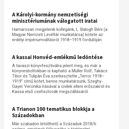
Műhelymunkák
A Károlyi-kormány nemzetiségi
minisztériumának válogatott iratai
Hamarosan megjelenik kollégánk, L. Balogh Béni (a
Magyar Nemzeti Levéltár munkatársa) kötete az
erdélyi impériumváltásról 1918–1919 fordulóján.
A kassai Honvéd-emlékmű ledöntése
A tavaszi könyvfesztiválra jelent meg, és már a
könyvesboltokban is kapható a Müller Rolf, Takács
Tibor és Tulipán Éva szerkesztette „Terror 1918–
1919” című kötet, benne munkatársunk, Szeghy-
Gayer Veronika írásával a civilek elleni erőszakról és
Kassa első csehszlovák megszállásáról.
A Trianon 100 tematikus blokkja a
Századokban
Már szabadon letölthető a Századok 2018/6.