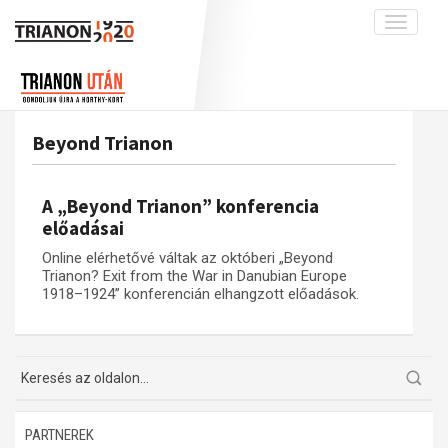
Toggle
navigati
Projekt
Rólunk
Előzmények
Hírek
A kutatócsoport működéséről
Nemzetközi kontextus: iratok és
Beyond Trianon
interpretációk
Blog
Munkatársaink
Az összeomlás és a magyar társadalom
Krónika
A „Beyond Trianon” konferencia
A békerendszer megszilárdulása
Galéria
előadásai
Utókor és emlékezet
Adatbázis
Online elérhetővé váltak az októberi „Beyond
Trianon? Exit from the War in Danubian Europe
Visszhang
Emlékművek (feltöltés alatt)
1918–1924” konferencián elhangzott előadások.
Publikációk
Menekültek
Kapcsolat
Trianon-kommentár
Dokumentumok
PARTNEREK
A trianoni szerződés