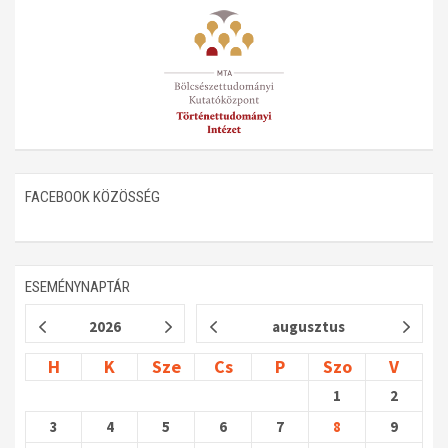
Műhelymunkák
FACEBOOK KÖZÖSSÉG
ESEMÉNYNAPTÁR
2026
augusztus
H
K
Sze
Cs
P
Szo
V
1
2
3
4
5
6
7
8
9