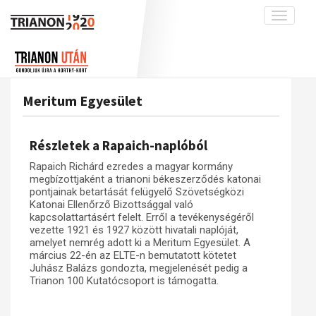
Toggle
navigati
Projekt
Rólunk
Előzmények
Hírek
A kutatócsoport működéséről
Nemzetközi kontextus: iratok és
Meritum Egyesület
interpretációk
Blog
Munkatársaink
Az összeomlás és a magyar társadalom
Krónika
Részletek a Rapaich-naplóból
A békerendszer megszilárdulása
Galéria
Rapaich Richárd ezredes a magyar kormány
Utókor és emlékezet
Adatbázis
megbízottjaként a trianoni békeszerződés katonai
pontjainak betartását felügyelő Szövetségközi
Visszhang
Emlékművek (feltöltés alatt)
Katonai Ellenőrző Bizottsággal való
kapcsolattartásért felelt. Erről a tevékenységéről
Publikációk
Menekültek
vezette 1921 és 1927 között hivatali naplóját,
amelyet nemrég adott ki a Meritum Egyesület. A
Kapcsolat
március 22-én az ELTE-n bemutatott kötetet
Trianon-kommentár
Juhász Balázs gondozta, megjelenését pedig a
Trianon 100 Kutatócsoport is támogatta.
Dokumentumok
A trianoni szerződés