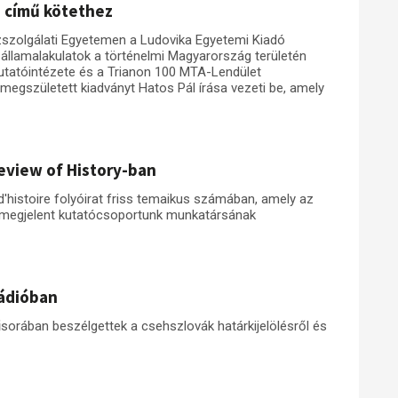
" című kötethez
szolgálati Egyetemen a Ludovika Egyetemi Kiadó
llamalakulatok a történelmi Magyarország területén
utatóintézete és a Trianon 100 MTA-Lendület
gszületett kiadványt Hatos Pál írása vezeti be, amely
eview of History-ban
histoire folyóirat friss temaikus számában, amely az
 megjelent kutatócsoportunk munkatársának
Rádióban
sorában beszélgettek a csehszlovák határkijelölésről és