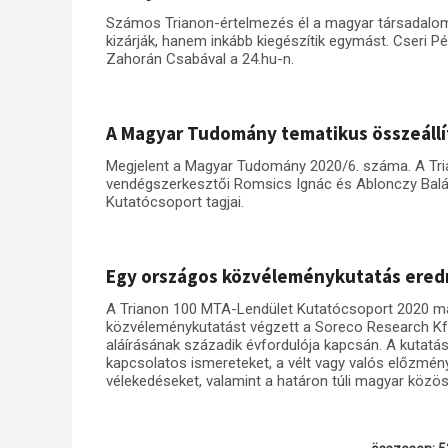
Számos Trianon-értelmezés él a magyar társadalom
kizárják, hanem inkább kiegészítik egymást. Cseri P
Zahorán Csabával a 24.hu-n.
A Magyar Tudomány tematikus összeállí
Megjelent a Magyar Tudomány 2020/6. száma. A Tria
vendégszerkesztői Romsics Ignác és Ablonczy Balá
Kutatócsoport tagjai.
Egy országos közvéleménykutatás ere
A Trianon 100 MTA-Lendület Kutatócsoport 2020 m
közvéleménykutatást végzett a Soreco Research Kf
aláírásának századik évfordulója kapcsán. A kutat
kapcsolatos ismereteket, a vélt vagy valós előzmé
vélekedéseket, valamint a határon túli magyar közös