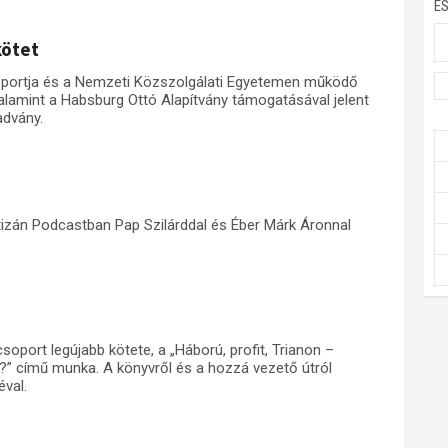
E
kötet
oportja és a Nemzeti Közszolgálati Egyetemen működő
amint a Habsburg Ottó Alapítvány támogatásával jelent
advány.
tizán Podcastban Pap Szilárddal és Éber Márk Áronnal
oport legújabb kötete, a „Háború, profit, Trianon –
t?” című munka. A könyvről és a hozzá vezető útról
éval.