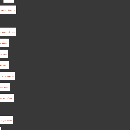
Juhász Balázs
örténelmi forrás
taringia
 Miklós
lla Tibor
kus térfoglalás
zavazás
n-emlékművek
Jugoszlávia