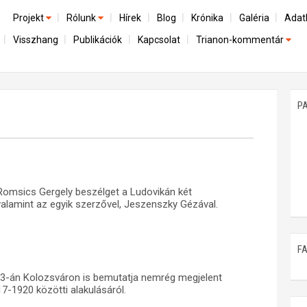
Projekt
Rólunk
Hírek
Blog
Krónika
Galéria
Adat
Visszhang
Publikációk
Kapcsolat
Trianon-kommentár
Előzmények
A kutatócsoport működéséről
Emlék
Dokumentumok
Nemzetközi kontextus: iratok és interpretációk
Munkatársaink
Mene
A trianoni szerződés
Az összeomlás és a magyar társadalom
P
Műhelymunkák
A békerendszer megszilárdulása
Utókor és emlékezet
Romsics Gergely beszélget a Ludovikán két
valamint az egyik szerzővel, Jeszenszky Gézával.
F
13-án Kolozsváron is bemutatja nemrég megjelent
7-1920 közötti alakulásáról.