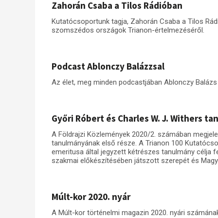
Zahorán Csaba a Tilos Rádióban
Kutatócsoportunk tagja, Zahorán Csaba a Tilos Rád
szomszédos országok Trianon-értelmezéséről.
Podcast Ablonczy Balázzsal
Az élet, meg minden podcastjában Ablonczy Balázs b
Győri Róbert és Charles W. J. Withers t
A Földrajzi Közlemények 2020/2. számában megjelen
tanulmányának első része. A Trianon 100 Kutatócs
emeritusa által jegyzett kétrészes tanulmány célja f
szakmai előkészítésében játszott szerepét és Magya
Múlt-kor 2020. nyár
A Múlt-kor történelmi magazin 2020. nyári számának 