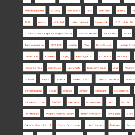
Meritum Egyesület
IV. Károly
Besszarábia
Pécs
szerb iratok
áruhiány
Dé
2020.
podcast
Müller Rolf
cseh-román határ
térképzetek
1918. október 28.
II. Rákóczi Ferenc Kárpátaljai Magyar Főiskola
Nemzeti Kincstár
Takács Tibor
Krónika
Turócszentmárton
ELTE BTK
ellenállás
MÁV
Benda Gyula-díj
Habsburg Ottó A
Vallasek Júlia
leszerelés
tényleg
Balassagyarmat
Lucian Boia
brit földrajz
Krizmanics Réka
legionáriusok
Uzonyi Anita
Kosztolányi Dezső
Arad
Magyaror
mítoszok
Bulgária
optánsok
Jakubecz László
magyar-román háború
Molnár I
antiszemitizmus
Smuts
emigráció
Berthelot
Wilson elnök
kérészállamok
katonai összeomlás
MAPIRE
vagonlakók
Melega Miklós
blokád
Glant Tibor
Pro Minoritate
Magyar Nemzeti Múzeum
Trianon emlékezete
Tóth László
Svájc
Bukaresti Magyar Intézet
Szovjet-Oroszország
békekonferencia
Martonos
Beyond 