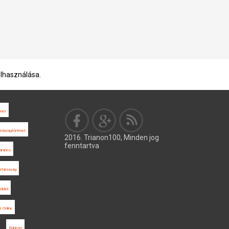
elhasználása.
énet
zdaságtörténet
2016. Trianon100, Minden jog
fenntartva
arancs
ztársaság
ilárd
z Online
Rubicon