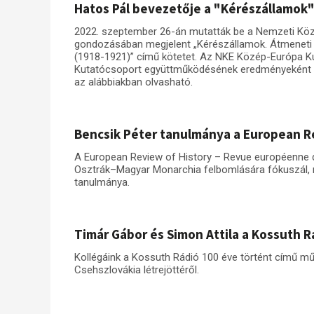
Hatos Pál bevezetője a "Kérészállamok
2022. szeptember 26-án mutatták be a Nemzeti Köz
gondozásában megjelent „Kérészállamok. Átmeneti á
(1918-1921)” című kötetet. Az NKE Közép-Európa K
Kutatócsoport együttműködésének eredményeként me
az alábbiakban olvasható.
Bencsik Péter tanulmánya a European R
A European Review of History – Revue européenne d'
Osztrák–Magyar Monarchia felbomlására fókuszál,
tanulmánya.
Timár Gábor és Simon Attila a Kossuth 
Kollégáink a Kossuth Rádió 100 éve történt című mű
Csehszlovákia létrejöttéről.