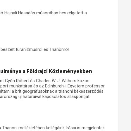
ió Hajnali Hasadás műsorában beszélgetett a
eszélt turanizmusról és Trianonról.
anulmánya a Földrajzi Közleményekben
t Győri Róbert és Charles W. J. Withers közös
oport munkatársa és az Edinburgh-i Egyetem professor
eltárni a brit geográfusoknak a trianoni békeszerződés
rország új határaival kapcsolatos álláspontját.
Trianon-mellékletében kollégáink írásai is megjelentek.