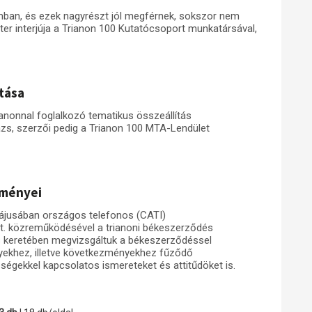
ban, és ezek nagyrészt jól megférnek, sokszor nem
éter interjúja a Trianon 100 Kutatócsoport munkatársával,
tása
nonnal foglalkozó tematikus összeállítás
zs, szerzői pedig a Trianon 100 MTA-Lendület
dményei
ájusában országos telefonos (CATI)
t. közreműködésével a trianoni békeszerződés
ás keretében megvizsgáltuk a békeszerződéssel
nyekhez, illetve következményekhez fűződő
ségekkel kapcsolatos ismereteket és attitűdöket is.