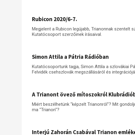
Rubicon 2020/6-7.
Megjelent a Rubicon legújabb, Trianonnak szentelt 
Kutatócsoport szerzőinek írásaival.
Simon Attila a Pátria Rádióban
Kutatócsoportunk tagja, Simon Attila a szlovákiai 
Felvidék csehszlovák megszállásáról és integrációjá
A Trianont övező mítoszokról Klubrádió
Miért beszélhetünk "képzelt Trianonról"? Mit gondol
ma "Trianon"?
Interjú Zahorán Csabával Trianon emlék