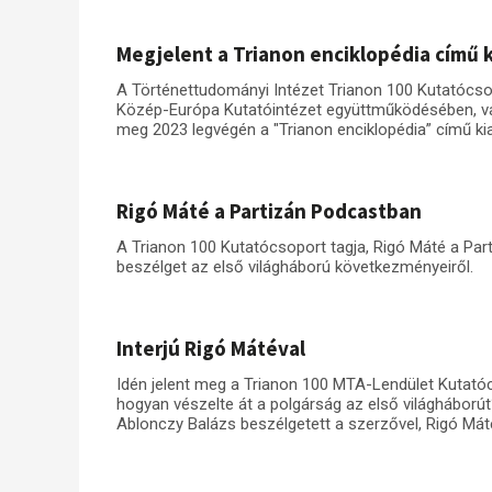
Megjelent a Trianon enciklopédia című 
A Történettudományi Intézet Trianon 100 Kutatócs
Közép-Európa Kutatóintézet együttműködésében, val
meg 2023 legvégén a "Trianon enciklopédia” című ki
Rigó Máté a Partizán Podcastban
A Trianon 100 Kutatócsoport tagja, Rigó Máté a Par
beszélget az első világháború következményeiről.
Interjú Rigó Mátéval
Idén jelent meg a Trianon 100 MTA-Lendület Kutatócs
hogyan vészelte át a polgárság az első világháború
Ablonczy Balázs beszélgetett a szerzővel, Rigó Mát