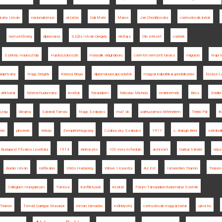
kány István
nacionalizmus
oktatás
Gali Máté
Maros
Jan Chodějovský
csehszlovák iratok
nemzetőrség
diplomácia
Szűts István Gergely
életrajz
Clio Intézet
csehek
Székely Hadosztály
Hajdúszoboszló
második világháború
cseh-tót nemzeti tanács
migráció
Napi t
lapítvány
Nagy Gergely
Katona Kinga
diplomáciai kapcsolatok
magyar külpolitikai gondolkodás
Elzász-Lo
déli határ
történettudomány
levéltár
forradalom
Miroslav Michela
emlékérmék
Bécs
Zeidler
szág
Ukrajna
Sárándi Tamás
Nagy Szabolcs
ma7.sk
párhuzamos történelem
Teleki Pál
Ba
mre
pincérek
térkép
Zempléni-hegység
Czáboczky Szabolcs
1917
L. Balogh Béni
szimboli
Budapest Főváros Levéltára
1914
élelmezés
100 éves évforduló
archívnet
Garbai Sándor
néps
Burián István
ratifikálás
Vörös Hadsereg
Wilson 14 pontja
Az Est
Ismeretlen Trianon
Triano
Collegium Hungaricum
Tornova
konfliktusok
kézirat
Fórum Társadalomtudományi Szemle
Trianon
Tomáš Garrigue Masaryk
román támadás
műhelyvita
csehszlovák-magyar határ
ujkor.hu