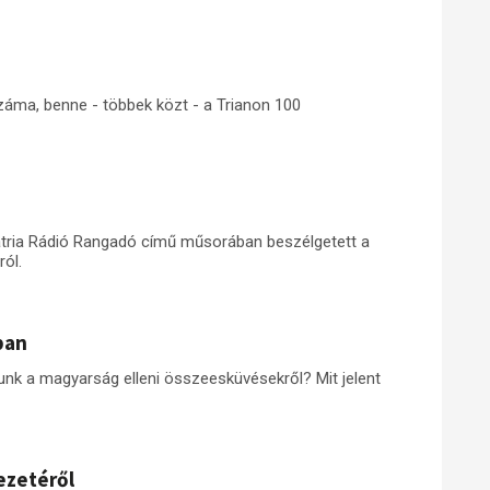
száma, benne - többek közt - a Trianon 100
Pátria Rádió Rangadó című műsorában beszélgetett a
ról.
ban
junk a magyarság elleni összeesküvésekről? Mit jelent
ezetéről