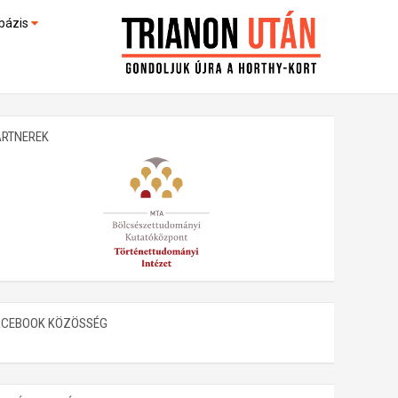
bázis
művek (feltöltés alatt)
kültek
ARTNEREK
ACEBOOK KÖZÖSSÉG