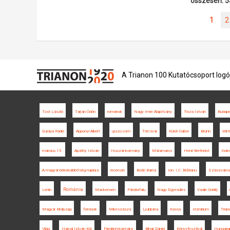
összesen: 5
1
2
A Trianon 100 Kutatócsoport logó
Tost László
Tarján Ödön
románok
Nagy Imre Alapítvány
Tisza István
Budape
Európa Rádió
Apponyi Albert
ujszo.com
Törcsvár
Koloh Gábor
Brünn
Wint
március 15.
Apáthy István
Huszár-kormány
Máramaros
Henri Berthelot
Inde
A magyar békeküldöttség naplója
recenzió
Bodó Barna
Ion. I.C. Brătianu
Szászváros
Románia
Lenin
Mackensen
Pándorfalu
Nagy Egyesülés
Vasile Goldiș
Magyar Királyság
források
Mikeszásza
Ljubljana
Kassa
statárium
Trian
Világ
Hajnal István Kör
Friedrich-kormány
Bihari Dániel
Könyvfesztivál
Hungarian