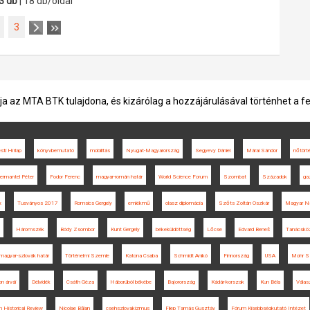
3 db
| 18 db/oldal
3
ja az MTA BTK tulajdona, és kizárólag a hozzájárulásával történhet a f
sti Hírlap
könyvbemutató
mobilitás
Nyugat-Magyarország
Segyevy Dániel
Márai Sándor
nőtört
ermantel Péter
Fodor Ferenc
magyar-román határ
World Science Forum
Szombat
Századok
ga
x
Tusványos 2017
Romsics Gergely
emlékmű
olasz diplomácia
Szőts Zoltán Oszkár
Magyar N
Háromszék
Bódy Zsombor
Kunt Gergely
békeküldöttség
Lőcse
Edvard Beneš
Tanácskö
magyar-szlovák határ
Történelmi Szemle
Katona Csaba
Schmidt Anikó
Finnország
USA
Mohr Sz
on árvái
Délvidék
Csáth Géza
Háborúból békébe
Bajorország
Kádár-korszak
Kun Béla
Válas
 Historical Review
Nicolae Bălan
csehszlovakizmus
Filep Tamás Gusztáv
Fórum Kisebbségkutató Intézet