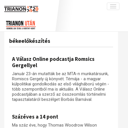
Toggle
navigati
Projekt
Rólunk
Előzmények
Hírek
A kutatócsoport működéséről
Nemzetközi kontextus: iratok és
békeelőkészítés
interpretációk
Blog
Munkatársaink
Az összeomlás és a magyar társadalom
Krónika
A Válasz Online podcastja Romsics
A békerendszer megszilárdulása
Galéria
Gergellyel
Utókor és emlékezet
Adatbázis
Január 23-án mutatták be az MTA-n munkatársunk,
Romiscs Gergely új könyvét. Témája - a magyar
Visszhang
Emlékművek (feltöltés alatt)
külpolitikai gondolkodás az első világháború végén -
több szempontból ma is aktuális. A Válasz Online
Publikációk
Menekültek
podcastjában a szerző az összeomlás történelmi
Kapcsolat
tapasztalatáról beszélget Borbás Barnával.
Trianon-kommentár
Százéves a 14 pont
Dokumentumok
Ma száz éve, hogy Thomas Woodrow Wilson
A trianoni szerződés