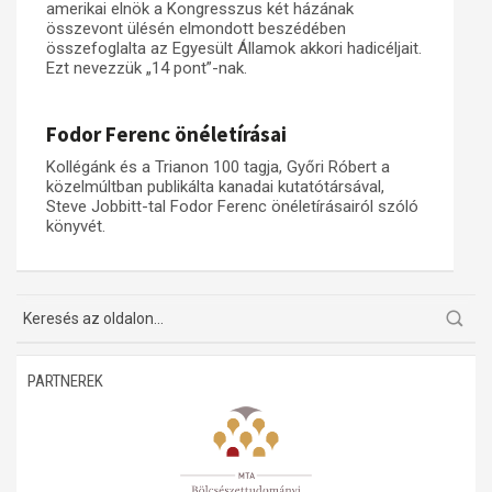
amerikai elnök a Kongresszus két házának
összevont ülésén elmondott beszédében
Műhelymunkák
összefoglalta az Egyesült Államok akkori hadicéljait.
Ezt nevezzük „14 pont”-nak.
Fodor Ferenc önéletírásai
Kollégánk és a Trianon 100 tagja, Győri Róbert a
közelmúltban publikálta kanadai kutatótársával,
Steve Jobbitt-tal Fodor Ferenc önéletírásairól szóló
könyvét.
PARTNEREK