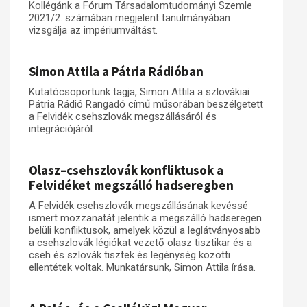
Kollégánk a Fórum Társadalomtudományi Szemle
2021/2. számában megjelent tanulmányában
Műhelymunkák
vizsgálja az impériumváltást.
Simon Attila a Pátria Rádióban
Kutatócsoportunk tagja, Simon Attila a szlovákiai
Pátria Rádió Rangadó című műsorában beszélgetett
a Felvidék csehszlovák megszállásáról és
integrációjáról.
Olasz–csehszlovák konfliktusok a
Felvidéket megszálló hadseregben
A Felvidék csehszlovák megszállásának kevéssé
ismert mozzanatát jelentik a megszálló hadseregen
belüli konfliktusok, amelyek közül a leglátványosabb
a csehszlovák légiókat vezető olasz tisztikar és a
cseh és szlovák tisztek és legénység közötti
ellentétek voltak. Munkatársunk, Simon Attila írása.