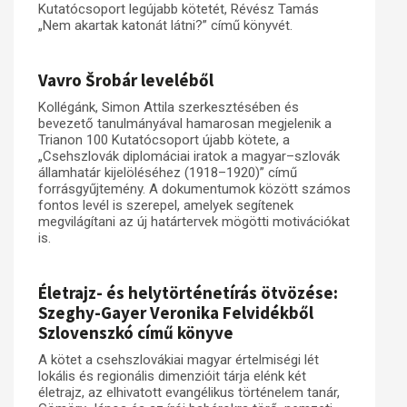
Kutatócsoport legújabb kötetét, Révész Tamás
„Nem akartak katonát látni?” című könyvét.
Vavro Šrobár leveléből
Kollégánk, Simon Attila szerkesztésében és
bevezető tanulmányával hamarosan megjelenik a
Trianon 100 Kutatócsoport újabb kötete, a
„Csehszlovák diplomáciai iratok a magyar–szlovák
államhatár kijelöléséhez (1918–1920)” című
forrásgyűjtemény. A dokumentumok között számos
fontos levél is szerepel, amelyek segítenek
megvilágítani az új határtervek mögötti motivációkat
is.
Életrajz- és helytörténetírás ötvözése:
Szeghy-Gayer Veronika Felvidékből
Szlovenszkó című könyve
A kötet a csehszlovákiai magyar értelmiségi lét
lokális és regionális dimenzióit tárja elénk két
életrajz, az elhivatott evangélikus történelem tanár,