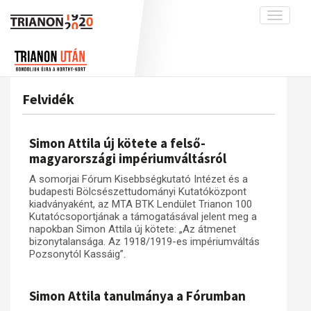
Toggle
navigati
Projekt
Rólunk
Előzmények
Hírek
A kutatócsoport működéséről
Nemzetközi kontextus: iratok és
Felvidék
interpretációk
Blog
Munkatársaink
Az összeomlás és a magyar társadalom
Krónika
Simon Attila új kötete a felső-
A békerendszer megszilárdulása
Galéria
magyarországi impériumváltásról
Utókor és emlékezet
Adatbázis
A somorjai Fórum Kisebbségkutató Intézet és a
budapesti Bölcsészettudományi Kutatóközpont
Visszhang
Emlékművek (feltöltés alatt)
kiadványaként, az MTA BTK Lendület Trianon 100
Kutatócsoportjának a támogatásával jelent meg a
Publikációk
Menekültek
napokban Simon Attila új kötete: „Az átmenet
Kapcsolat
bizonytalansága. Az 1918/1919-es impériumváltás
Pozsonytól Kassáig”.
Trianon-kommentár
Dokumentumok
Simon Attila tanulmánya a Fórumban
A trianoni szerződés