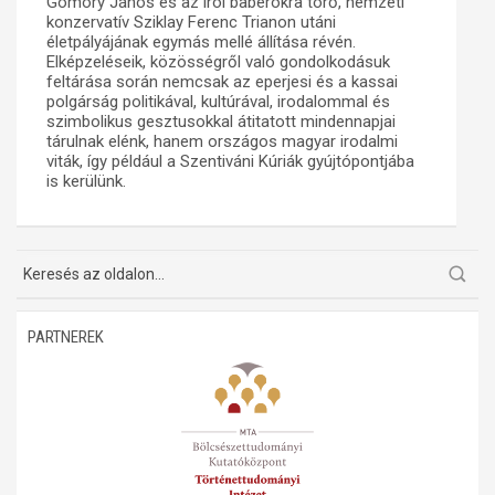
Gömöry János és az írói babérokra törő, nemzeti
konzervatív Sziklay Ferenc Trianon utáni
életpályájának egymás mellé állítása révén.
Elképzeléseik, közösségről való gondolkodásuk
feltárása során nemcsak az eperjesi és a kassai
polgárság politikával, kultúrával, irodalommal és
szimbolikus gesztusokkal átitatott mindennapjai
tárulnak elénk, hanem országos magyar irodalmi
viták, így például a Szentiváni Kúriák gyújtópontjába
is kerülünk.
PARTNEREK