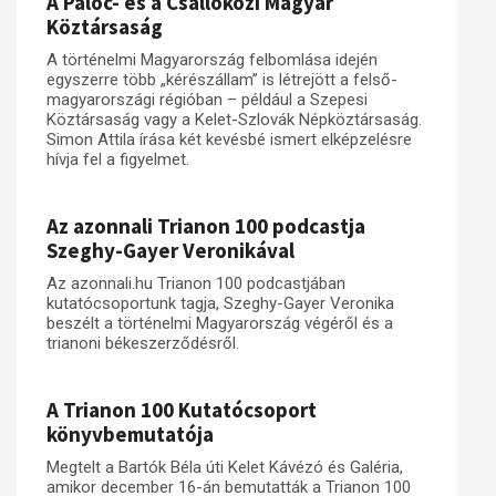
A Palóc- és a Csallóközi Magyar
Köztársaság
A történelmi Magyarország felbomlása idején
egyszerre több „kérészállam” is létrejött a felső-
magyarországi régióban – például a Szepesi
Köztársaság vagy a Kelet-Szlovák Népköztársaság.
Simon Attila írása két kevésbé ismert elképzelésre
hívja fel a figyelmet.
Az azonnali Trianon 100 podcastja
Szeghy-Gayer Veronikával
Az azonnali.hu Trianon 100 podcastjában
kutatócsoportunk tagja, Szeghy-Gayer Veronika
beszélt a történelmi Magyarország végéről és a
trianoni békeszerződésről.
A Trianon 100 Kutatócsoport
könyvbemutatója
Megtelt a Bartók Béla úti Kelet Kávézó és Galéria,
amikor december 16-án bemutatták a Trianon 100