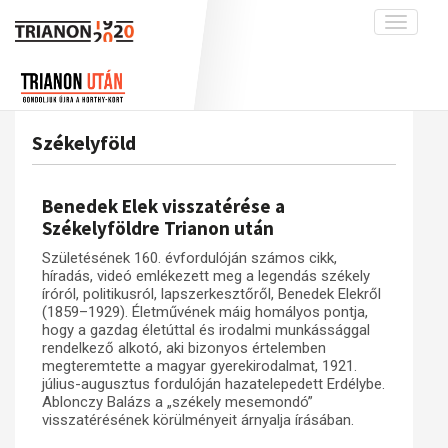
Toggle
navigati
Projekt
Rólunk
Előzmények
Hírek
A kutatócsoport működéséről
Nemzetközi kontextus: iratok és
Székelyföld
interpretációk
Blog
Munkatársaink
Az összeomlás és a magyar társadalom
Krónika
Benedek Elek visszatérése a
A békerendszer megszilárdulása
Galéria
Székelyföldre Trianon után
Utókor és emlékezet
Adatbázis
Születésének 160. évfordulóján számos cikk,
híradás, videó emlékezett meg a legendás székely
Visszhang
Emlékművek (feltöltés alatt)
íróról, politikusról, lapszerkesztőről, Benedek Elekről
(1859–1929). Életművének máig homályos pontja,
Publikációk
Menekültek
hogy a gazdag életúttal és irodalmi munkássággal
Kapcsolat
rendelkező alkotó, aki bizonyos értelemben
megteremtette a magyar gyerekirodalmat, 1921.
Trianon-kommentár
július-augusztus fordulóján hazatelepedett Erdélybe.
Ablonczy Balázs a „székely mesemondó”
Dokumentumok
visszatérésének körülményeit árnyalja írásában.
A trianoni szerződés