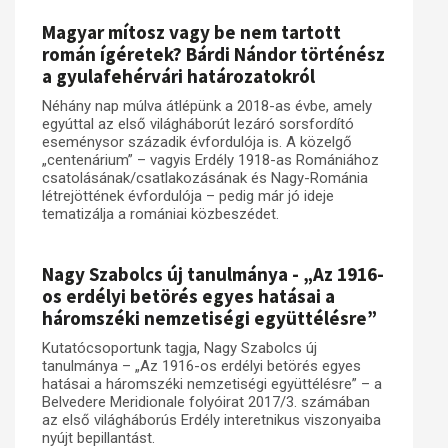
Magyar mítosz vagy be nem tartott
Műhelymunkák
román ígéretek? Bárdi Nándor történész
a gyulafehérvári határozatokról
Néhány nap múlva átlépünk a 2018-as évbe, amely
egyúttal az első világháborút lezáró sorsfordító
eseménysor századik évfordulója is. A közelgő
„centenárium” – vagyis Erdély 1918-as Romániához
csatolásának/csatlakozásának és Nagy-Románia
létrejöttének évfordulója – pedig már jó ideje
tematizálja a romániai közbeszédet.
Nagy Szabolcs új tanulmánya - „Az 1916-
os erdélyi betörés egyes hatásai a
háromszéki nemzetiségi együttélésre”
Kutatócsoportunk tagja, Nagy Szabolcs új
tanulmánya – „Az 1916-os erdélyi betörés egyes
hatásai a háromszéki nemzetiségi együttélésre” – a
Belvedere Meridionale folyóirat 2017/3. számában
az első világháborús Erdély interetnikus viszonyaiba
nyújt bepillantást.