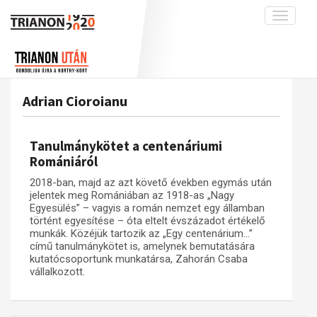
Toggle
navigati
Projekt
Rólunk
Előzmények
Hírek
A kutatócsoport működéséről
Nemzetközi kontextus: iratok és
Adrian Cioroianu
interpretációk
Blog
Munkatársaink
Az összeomlás és a magyar társadalom
Krónika
Tanulmánykötet a centenáriumi
A békerendszer megszilárdulása
Galéria
Romániáról
Utókor és emlékezet
Adatbázis
2018-ban, majd az azt követő években egymás után
jelentek meg Romániában az 1918-as „Nagy
Visszhang
Emlékművek (feltöltés alatt)
Egyesülés” – vagyis a román nemzet egy államban
történt egyesítése – óta eltelt évszázadot értékelő
Publikációk
Menekültek
munkák. Közéjük tartozik az „Egy centenárium…”
Kapcsolat
című tanulmánykötet is, amelynek bemutatására
kutatócsoportunk munkatársa, Zahorán Csaba
Trianon-kommentár
vállalkozott.
Dokumentumok
A trianoni szerződés