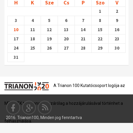
H
K
Sze
Cs
P
Szo
V
1
2
3
4
5
6
7
8
9
10
11
12
13
14
15
16
17
18
19
20
21
22
23
24
25
26
27
28
29
30
31
A Trianon 100 Kutatócsoport logója az
MTA BTK tulajdona, és kizárólag a hozzájárulásával történhet a
2016. Trianon100, Minden jog fenntartva
felhasználása.