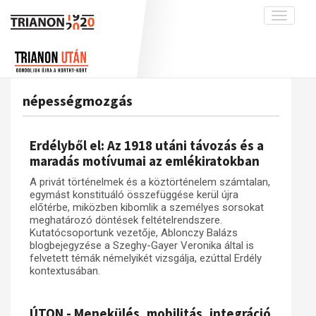
Toggle
navigati
Projekt
Rólunk
Előzmények
Hírek
A kutatócsoport működéséről
Nemzetközi kontextus: iratok és
népességmozgás
interpretációk
Blog
Munkatársaink
Az összeomlás és a magyar társadalom
Krónika
Erdélyből el: Az 1918 utáni távozás és a
A békerendszer megszilárdulása
Galéria
maradás motívumai az emlékiratokban
Utókor és emlékezet
Adatbázis
A privát történelmek és a köztörténelem számtalan,
egymást konstituáló összefüggése kerül újra
Visszhang
Emlékművek (feltöltés alatt)
előtérbe, miközben kibomlik a személyes sorsokat
meghatározó döntések feltételrendszere.
Publikációk
Menekültek
Kutatócsoportunk vezetője, Ablonczy Balázs
Kapcsolat
blogbejegyzése a Szeghy-Gayer Veronika által is
felvetett témák némelyikét vizsgálja, ezúttal Erdély
Trianon-kommentár
kontextusában.
Dokumentumok
ÚTON - Menekülés, mobilitás, integráció
A trianoni szerződés