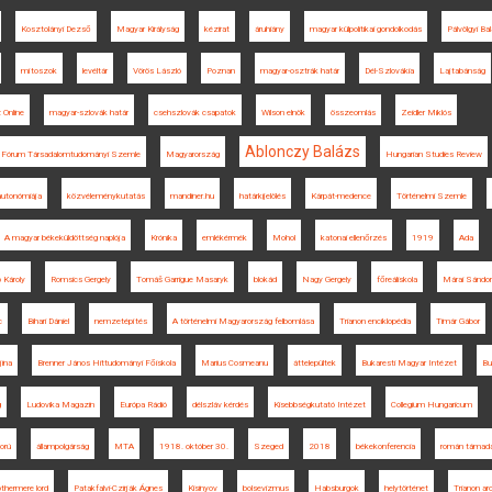
Kosztolányi Dezső
Magyar Királyság
kézirat
áruhiány
magyar külpolitikai gondolkodás
Pálvölgyi Ba
mítoszok
levéltár
Vörös László
Poznan
magyar-osztrák határ
Dél-Szlovákia
Lajtabánság
 Online
magyar-szlovák határ
csehszlovák csapatok
Wilson elnök
összeomlás
Zeidler Miklós
Ablonczy Balázs
Fórum Társadalomtudományi Szemle
Magyarország
Hungarian Studies Review
autonómiája
közvéleménykutatás
mandiner.hu
határkijelölés
Kárpát-medence
Történelmi Szemle
A magyar békeküldöttség naplója
Krónika
emlékérmék
Mohol
katonai ellenőrzés
1919
Ada
 Károly
Romsics Gergely
Tomáš Garrigue Masaryk
blokád
Nagy Gergely
főreáliskola
Márai Sándor
c
Bihari Dániel
nemzetépítés
A történelmi Magyarország felbomlása
Trianon enciklopédia
Timár Gábor
jina
Brenner János Hittudományi Főiskola
Marius Cosmeanu
áttelepültek
Bukaresti Magyar Intézet
Bu
g
Ludovika Magazin
Európa Rádió
délszláv kérdés
Kisebbségkutató Intézet
Collegium Hungaricum
orú
állampolgárság
MTA
1918. október 30.
Szeged
2018
békekonferencia
román támad
thermere lord
Patakfalvi-Czirják Ágnes
Kisinyov
bolsevizmus
Habsburgok
helytörténet
Trianon arc