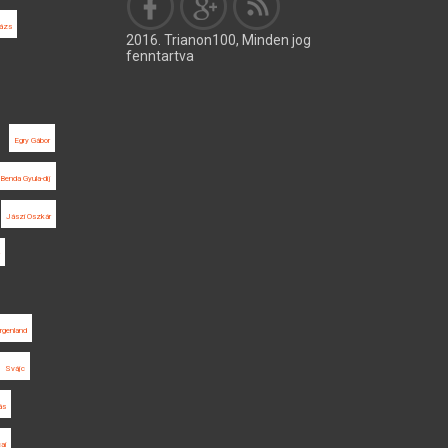
lázs
2016. Trianon100, Minden jog
fenntartva
Egry Gábor
Benda Gyula-díj
Jászi Oszkár
rgenland
Svájc
ás
ai