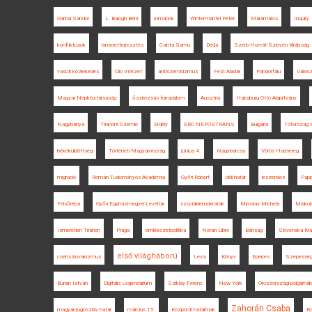
Garbai Sándor
L. Balogh Béni
románok
Wintermantel Péter
Máramaros
Inquiry
konfliktusok
ismeretterjesztés
Csinta Samu
Déda
Szerb-Horvát-Szlovén Királyság
vasúti közlekedés
Clio Intézet
antiszemitizmus
Fest Aladár
Pándorfalu
Válasz
Magyar Népköztársaság
őszirózsás forradalom
Ausztria
Habsburg Ottó Alapítvány
Nagybánya
Trianoni Szemle
Erdély
ERC NEPOSTRANS
Bulgária
Tótország 
békeküldöttség
Történeti Magyarország
június 4.
Nagybarcsa
Vörös Hadsereg
migráció
Román Tudományos Akadémia
Győri Róbert
déli határ
leszerelés
Papp
Felsőrépa
Győri Egyházmegyei Levéltár
szociáldemokraták
Miroslav Michela
Miskol
Ismeretlen Trianon
Prága
emlékezetpolitika
Noran Libro
Bánság
Slovenska Kra
első világháború
csehszlovakizmus
Léva
Könyv
Eperjes
Szepessé
Burián István
Digitális Legendárium
Sziklay Ferenc
New York
Oroszországi polgárháb
Zahorán Csaba
magyar-jugoszláv határ
március 15.
Központi hatalmak
Ro