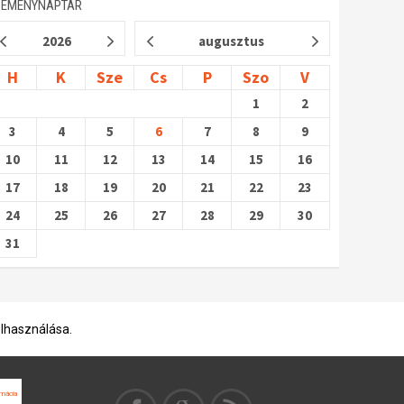
SEMÉNYNAPTÁR
2026
augusztus
H
K
Sze
Cs
P
Szo
V
1
2
3
4
5
6
7
8
9
10
11
12
13
14
15
16
17
18
19
20
21
22
23
24
25
26
27
28
29
30
31
elhasználása.
omácia