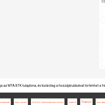
E
ja az MTA BTK tulajdona, és kizárólag a hozzájárulásával történhet a f
Trianon
non-legendák
Bódy Zsombor
MTA BTK Történettudományi Intézete
emlékmű
olasz dipl