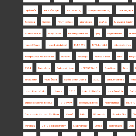
népfelkelők
Balkán-félsziget
Németország
Szovjet-Oroszország
Tolnai Világlapja
Temesvár
Szibéria
Fórum Intézet
arisztokrácia
ma7.sk
Magyarosi Sándor
többes identitás
erdélyi kérdés
hadseregszervezés
Ipoly
wagon dwellers
diplom
nemzeti ünnep
második világháború
ELTE BTK
MTA Lendület
békeelőkészítés
Közép-Európa Kutatóintézet
archívnet
Kárpátalja
Révész Tamás
terror
meghí
1914
Balázsfalva
Budapesti Hírlap
NEPOSTRANS
Bodó Barna
Bécs
térképzetek
Vavro Šrobár
Szőts Zoltán Oszkár
2020.
centrum-periféria
forra
breszt-litovszki béke
optánsok
1916
Háborúból békébe
Nagy-Románia
Párizs
Budapest Science Meetup
1918-1919
csehszlovák iratok
nacionalizmus
HERITO
Csehszlovák Nemzeti Bizottság
Kisjenő
Hideg
Bácsország
Benedek Elek
Cha
kronológia
SZTE Szabadegyetem
Nagyhalmágy
Smuts
spanyolnátha
Úton