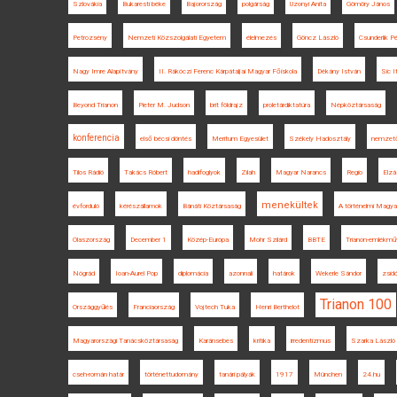
Szlovákia
Bukaresti béke
Bajorország
polgárság
Uzonyi Anita
Gömöry János
Petrozsény
Nemzeti Közszolgálati Egyetem
élelmezés
Göncz László
Csunderlik P
Nagy Imre Alapítvány
II. Rákóczi Ferenc Kárpátaljai Magyar Főiskola
Dékány István
Sic I
Beyond Trianon
Pieter M. Judson
brit földrajz
proletárdiktatúra
Népköztársaság
konferencia
első bécsi döntés
Meritum Egyesület
Székely Hadosztály
nemzet
Tilos Rádió
Takács Róbert
hadifoglyok
Zilah
Magyar Narancs
Regio
Elzá
menekültek
évforduló
kérészállamok
Bánáti Köztársaság
A történelmi Magya
Olaszország
December 1
Közép-Európa
Mohr Szilárd
BBTE
Trianon-emlékmű
Nógrád
Ioan-Aurel Pop
diplomácia
azonnali
határok
Wekerle Sándor
zsid
Trianon 100
Országgyűlés
Franciaország
Vojtech Tuka
Henri Berthelot
Magyarországi Tanácsköztársaság
Karánsebes
kritika
irredentizmus
Szarka László
cseh-román határ
történettudomány
tanári pályák
1917
München
24.hu