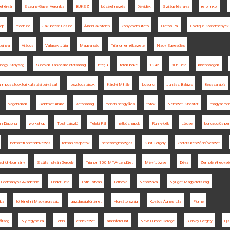
ehérvár
Szeghy-Gayer Veronika
BUKSZ
közélelmezés
Délvidék
Szilágyillésfalva
reformkor
kép
recenzió
Jakubecz László
Állami lakótelep
könyvbemutató
Hatos Pál
Földrajzi Közlemények
bánya
Világos
Vallasek Júlia
Magyarság
Trianon emlékezete
Nagy Egyesülés
egy Királyság
Szlovák Tanácsköztársaság
interjú
török béke
1945
Kun Béla
kisebbségek
m posztdoktori kutatási pályázat
fosztogatások
Károlyi Mihály
Losonc
Juhász Balázs
Besszarábia
vagonlakók
Schmidt Anikó
katonaság
román népgyűlés
tótok
Nemzeti Kincstár
magyar-rom
n Diaconu
workshop
Tost László
Teleki Pál
hétköznapok
Ruhr-vidék
Lőcse
koncepciós per
nemzeti önrendelkezés
román csapatok
népességmozgás
Kunt Gergely
kortárs képzőművészet
iedrich-kormány
Szűts István Gergely
Trianon 100 MTA-Lendület
Mélyi József
Déva
Zempléni-hegysé
Tudományos Akadémia
Linder Béla
Tóth István
Tornova
Népszava
Nyugat-Magyarország
ba
történelmi Magyarország
gazdaságtörténet
Horvátország
Kovács Ágnes Lilla
Fiume
őrség
Nyíregyháza
Lenin
emlékezet
államfordulat
New Europe College
Szilvay Gergely
uj