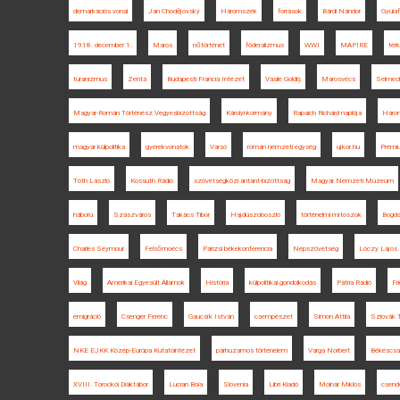
demarkációs vonal
Jan Chodějovský
Háromszék
források
Bárdi Nándor
Gyulaf
1918. december 1.
Maros
nőtörténet
föderalizmus
WWI
MAPIRE
tér
turanizmus
Zenta
Budapesti Francia Intézet
Vasile Goldiș
Marosvécs
Selmec
Magyar-Román Történész Vegyesbizottság
Károlyi-kormány
Rapaich Richárd naplója
Három
magyar külpolitika
gyerekvonatok
Varsó
román nemzeti egység
ujkor.hu
Prémiu
Tóth László
Kossuth Rádió
szövetségközi antant-bizottság
Magyar Nemzeti Múzeum
háború
Szászváros
Takács Tibor
Hajdúszoboszló
történelmi mítoszok
Bogda
Charles Seymour
Felsőmoécs
Párizsi békekonferencia
Népszövetség
Lóczy Lajos
Világ
Amerikai Egyesült Államok
História
külpolitikai gondolkodás
Pátria Rádió
Fr
emigráció
Csenger Ferenc
Gaucsík István
csempészet
Simon Attila
Szlovák 
NKE EJKK Közép-Európa Kutatóintézet
párhuzamos történelem
Varga Norbert
Békéscsa
XVIII. Torockói Diáktábor
Lucian Boia
Slovenia
Libri Kiadó
Molnár Miklós
csend