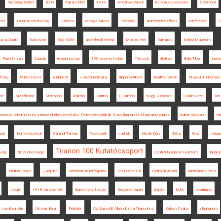
Rajcsányi Gellért
Berlin
Tarján Ödön
1918
Woodrow Wilson
katonai összeomlás
Szombat
éter
Tanácsköztársaság
Zalatna
Melega Miklós
Pozsony
államszerveződés
conference
H
tur ad Astra
Kolozsvár
Rigó Máté
georeferált térkép
Molnár Imre
Dalmácia
Erdélyi Múzeum
Papp István
Zágráb
revizionizmus
100 éves évforduló
Törcsvár
életrajz
Balla Tibor
Lendv
őrség
Mikeszásza
Budapest
Huszár-kormány
Apponyi Albert
Apáthy István
Magyar Tudomány 
sz
Mezőbánd
Martonos
kiállítás
Batrina
II. Vilmos
Nagy Szabolcs
Csáth Géza
Ion.
rország felbomlása és a trianoni békeszerződés. Emlékezetpolitikák Szlovákiában és Magyarországon
Adrian Cioroianu
ne
vek
Könyvfesztivál
Sárándi Tamás
Felsőszék
csehek
Hicsik Dóra
Újléta
Arad
refug
Trianon 100 Kutatócsoport
óság
december elseje
Central European Horizons
Klubrád
Murber Ibolya
Ljubljana
szimbolikus térfoglalás
Tóth Péter Pál
Hornyák Árpád
Krizmanics Réka
Neuilly
1918. október 28.
Bukovszky László
Segyevy Dániel
Bártfa
MÁV
repatriálás
vasútvonalak
Nicolae Bălan
Felvidék
Az Egyesült Államok útja Trianonhoz
Katona Csaba
világháború