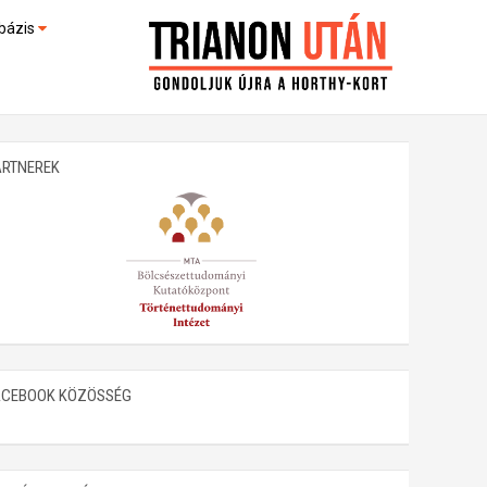
bázis
művek (feltöltés alatt)
kültek
ARTNEREK
ACEBOOK KÖZÖSSÉG