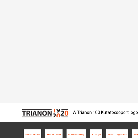
A Trianon 100 Kutatócsoport logó
Pro Minoritate
Bencsik Péter
Marosvásárhely
Rozsnyó
román megszállás
Tria