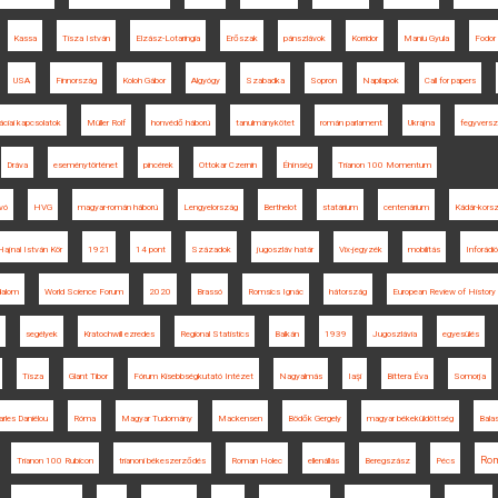
Kassa
Tisza István
Elzász-Lotaringia
Erőszak
pánszlávok
Korridor
Maniu Gyula
Fodor
USA
Finnország
Koloh Gábor
Algyógy
Szabadka
Sopron
Napilapok
Call for papers
áciai kapcsolatok
Müller Rolf
honvédő háború
tanulmánykötet
román parlament
Ukrajna
fegyversz
Dráva
eseménytörténet
pincérek
Ottokar Czernin
Éhínség
Trianon 100 Momentum
vó
HVG
magyar-román háború
Lengyelország
Berthelot
statárium
centenárium
Kádár-kors
Hajnal István Kör
1921
14 pont
Századok
jugoszláv határ
Vix-jegyzék
mobilitás
Inforádió
dalom
World Science Forum
2020
Brassó
Romsics Ignác
hátország
European Review of History
segélyek
Kratochwill ezredes
Regional Statistics
Balkán
1939
Jugoszlávia
egyesülés
Tisza
Glant Tibor
Fórum Kisebbségkutató Intézet
Nagyalmás
Iaşi
Bittera Éva
Somorja
rles Daniélou
Róma
Magyar Tudomány
Mackensen
Bödők Gergely
magyar békeküldöttség
Bala
Ro
Trianon 100 Rubicon
trianoni békeszerződés
Roman Holec
ellenállás
Beregszász
Pécs