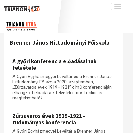
Toggle
navigati
Projekt
Rólunk
Előzmények
Hírek
A kutatócsoport működéséről
Nemzetközi kontextus: iratok és
Brenner János Hittudományi Főiskola
interpretációk
Blog
Munkatársaink
Az összeomlás és a magyar társadalom
Krónika
A győri konferencia előadásainak
A békerendszer megszilárdulása
Galéria
felvételei
Utókor és emlékezet
Adatbázis
A Győri Egyházmegyei Levéltár és a Brenner János
Hittudományi Főiskola 2020. szeptemberi,
Visszhang
Emlékművek (feltöltés alatt)
„Zűrzavaros évek 1919–1921” című konferenciáján
elhangzott előadások felvételei most online is
Publikációk
Menekültek
megtekinthetők.
Kapcsolat
Trianon-kommentár
Zűrzavaros évek 1919–1921 –
tudományos konferencia
Dokumentumok
A Győri Egyházmegyei Levéltár a Brenner János
A trianoni szerződés