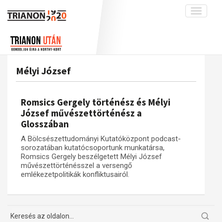
Toggle
navigati
Projekt
Rólunk
Előzmények
Hírek
A kutatócsoport működéséről
Nemzetközi kontextus: iratok és
Mélyi József
interpretációk
Blog
Munkatársaink
Az összeomlás és a magyar társadalom
Krónika
Romsics Gergely történész és Mélyi
A békerendszer megszilárdulása
Galéria
József művészettörténész a
Glosszában
Utókor és emlékezet
Adatbázis
A Bölcsészettudományi Kutatóközpont podcast-
Visszhang
Emlékművek (feltöltés alatt)
sorozatában kutatócsoportunk munkatársa,
Publikációk
Romsics Gergely beszélgetett Mélyi József
Menekültek
művészettörténésszel a versengő
Kapcsolat
emlékezetpolitikák konfliktusairól.
Trianon-kommentár
Dokumentumok
A trianoni szerződés