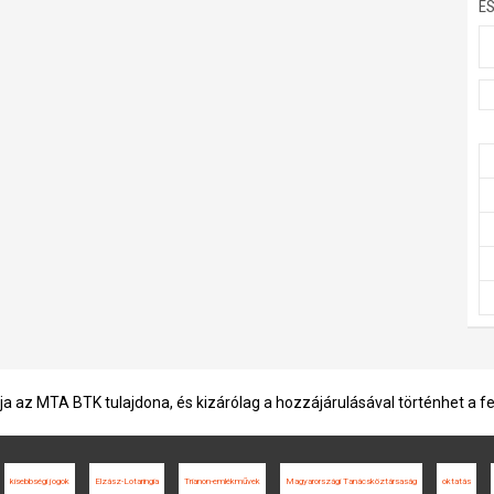
E
ja az MTA BTK tulajdona, és kizárólag a hozzájárulásával történhet a f
kisebbségi jogok
Elzász-Lotaringia
Trianon-emlékművek
Magyarországi Tanácsköztársaság
oktatás