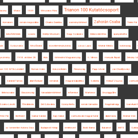
Trianon 100 Kutatócsoport
iaconu
Maros
1939
Mészáros Flóra
Zahorán Csaba
Komárom
román megszállás
Charles Daniélou
eseménytörténet
Teleki Pál
békefeltételek
Losonc
Erdélyi Múzeum
Nagy Szabolcs
többes identitás
spanyolnátha
sok
Szászváros
Mezőbánd
közvéleménykutatás
Lóczy Lajos
Molnár Miklós
katonaság
egyezmény
1918. október 28.
Ada
történelmi Magyarország
II. Vilmos
Hornyák Árpád
Dékány Is
anon 100 MTA-Lendület
Roman Holec
Kolozsi Ádám
Finnország
Papp István
Jan Chodějovský
Sárándi Tamás
államfordulat
románok
magyar külpolitika
Szibéria
Heilauf Zsuzsa
csehszl
Békéscsaba
Olaszország
társadalomtörténet
reformkor
Martonos
Országgyűlés
Szarka László
főreáliskola
Dél-Szlovákia
Uzonyi Anita
román támadás
Nagyhalmágy
Ioan-Aurel 
éter Pál
Berthelot
Garbai Sándor
Egry Gábor
csehszlovák-magyar határ
diplomácia
Molnár Imre
az Ismeretlen Katona Sírja
Budapesti Hírlap
emlékezet
Bodó Barna
Bukarest
BBTE
Szikla