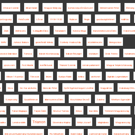
Ottokar Czernin
Bihari Dániel
Magyar Királyság
kortárs képzőművészet
Wintermantel Péter
Éhínség
eti egység
Felsőszék
Lőcse
1918-1920
Rubicon
Regio
gazdaságtörténet
kiállítás
Zilah
élelmezés
Szilágyillésfalva
forradalom
Katona Kinga
trianoni békeszerződés
Háromszé
MÁV
Juhász Balázs
georeferált térkép
Székely Hadosztály
közélelmezés
Beregszász
orockói Diáktábor
Tornova
Bánáti Köztársaság
Balkán-félsziget
statárium
Deák Ferenc
határincin
ujszo.com
Fest Aladár
konfliktusok
Trianoni Szemle
román parlament
Magyar Népköztársaság
Wilson 14 pontja
Törcsvár
Brünn
Európa Rádió
kritika
archívnet
Digitális Legendárium
d
Déva
Sic Itur ad Astra
Bencsik Péter
Győri Egyházmegyei Levéltár
Nagyalmás
Habsburg Ottó 
Szepesség
Gyulafehérvár
államszerveződés
Kosztolányi Dezső
Zalatna
Meritum Egyesület
lyság
Tolnai Világlapja
Tarján Ödön
Révész Tamás
Könyv
Kun Béla
Történeti Magyarország
Trianon
badka
Lendva-vidék
Slovenska Krajina
Mélyi József
világháború
Magyarország
Bölcsészettudományi Kutatóközpont
Pro Minoritate
Koloh Gábor
cseh-román határ
Károlyi-kormány