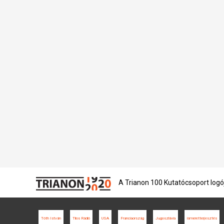
A Trianon 100 Kutatócsoport logó
Tóth István
Tilos Rádió
USA
Franciaország
Jugoszlávia
ismeretterjesztés