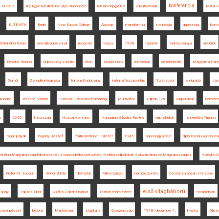
konferencia
BUKSZ
Az Egyesült Államok útja Trianonhoz
román népgyűlés
vasútvonalak
Márai S
ELTE BTK
Berlin
New Europe College
Algyógy
mandiner.hu
kronológia
gazdaság
köny
történelmi forrás
demarkációs vonal
recenzió
Kassa
1938
határok
Selmecbánya
pincérek
Beyond Trianon
Bukovszky László
Úton
Noran Libro
mítoszok
emlékérmék
Magyarosi Sánd
Gömör
Zempléni-hegység
történettudomány
katonai összeomlás
Szászcsór
emigráció
Jás
ök béke
Wekerle Sándor
Szlovák Tanácsköztársaság
Muravidék
Tulipán Éva
vagonlakók
nemzeti
s
2020.
hátország
Huszár-kormány
Hungarian Studies Review
népfelkelők
Ismeretlen Trianon
tanári pályák
Pogány József
Politikatörténeti Intézet
1945
Balassagyarmat
diplomáciai kapcsolato
ténelmi Magyarország felbomlása és a trianoni békeszerződés. Emlékezetpolitikák Szlovákiában és Magyarországon
Szeghy-Ga
Pieter M. Judson
Simon Attila
déli határ
Mikeszásza
nemzetépítés
Central European Horizons
első világháború
Ipoly
Takács Tibor
Szőts Zoltán Oszkár
Trianon emlékezete
határtervek
csempészet
kézirat
Mackensen
Ljubljana
Oroszország
1918. december 1.
hvg.hu
Dilem