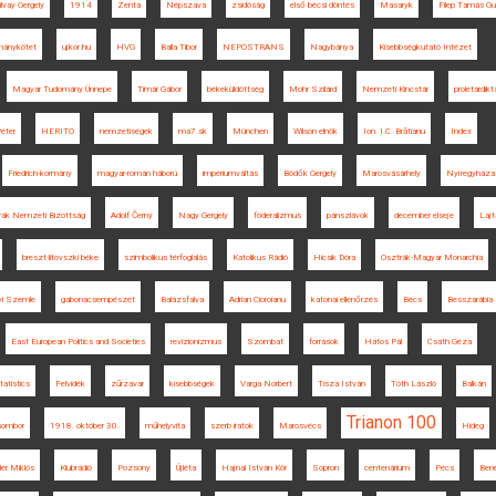
lvay Gergely
1914
Zenta
Népszava
zsidóság
első bécsi döntés
Masaryk
Filep Tamás G
mánykötet
ujkor.hu
HVG
Balla Tibor
NEPOSTRANS
Nagybánya
Kisebbségkutató Intézet
Magyar Tudomány Ünnepe
Timár Gábor
békeküldöttség
Mohr Szilárd
Nemzeti Kincstár
proletárdikt
Péter
HERITO
nemzetiségek
ma7.sk
München
Wilson elnök
Ion. I.C. Brătianu
Index
Friedrich-kormány
magyar-román háború
impériumváltás
Bödők Gergely
Marosvásárhely
Nyíregyháza
vák Nemzeti Bizottság
Adolf Černý
Nagy Gergely
föderalizmus
pánszlávok
december elseje
Laj
breszt-litovszki béke
szimbolikus térfoglalás
Katolikus Rádió
Hicsik Dóra
Osztrák-Magyar Monarchia
yi Szemle
gabonacsempészet
Balázsfalva
Adrian Cioroianu
katonai ellenőrzés
Bécs
Besszarábia
East European Politics and Societies
revizionizmus
Szombat
források
Hatos Pál
Csáth Géza
tatistics
Felvidék
zűrzavar
kisebbségek
Varga Norbert
Tisza István
Tóth László
Balkán
Trianon 100
sombor
1918. október 30.
műhelyvita
szerb iratok
Marosvécs
Hideg
ler Miklós
Klubrádió
Pozsony
Újléta
Hajnal István Kör
Sopron
centenárium
Pécs
Bene