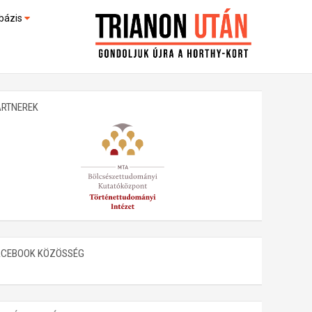
bázis
művek (feltöltés alatt)
kültek
ARTNEREK
ACEBOOK KÖZÖSSÉG