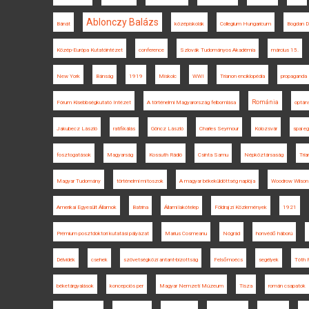
Ablonczy Balázs
Bánát
középiskolák
Collegium Hungaricum
Bogdan D
Közép-Európa Kutatóintézet
conference
Szlovák Tudományos Akadémia
március 15.
New York
Bánság
1919
Miskolc
WWI
Trianon enciklopédia
propaganda
Románia
Fórum Kisebbségkutató Intézet
A történelmi Magyarország felbomlása
optán
Jakubecz László
ratifikálás
Göncz László
Charles Seymour
Kolozsvár
spai 
fosztogatások
Magyarság
Kossuth Rádió
Csinta Samu
Népköztársaság
Tri
Magyar Tudomány
történelmi mítoszok
A magyar békeküldöttség naplója
Woodrow Wilson
Amerikai Egyesült Államok
Batrina
Állami lakótelep
Földrajzi Közlemények
1921
Prémium posztdoktori kutatási pályázat
Marius Cosmeanu
Nógrád
honvédő háború
Délvidék
csehek
szövetségközi antant-bizottság
Felsőmoécs
segélyek
Tóth P
béketárgyalások
koncepciós per
Magyar Nemzeti Múzeum
Tisza
román csapatok