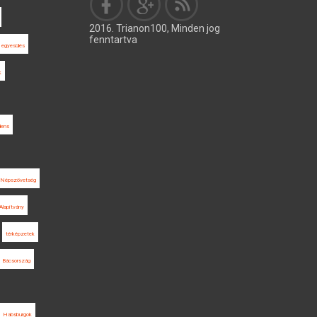
2016. Trianon100, Minden jog
fenntartva
egyesülés
k
dens
Népszövetség
Alapítvány
térképzetek
Bácsország
Habsburgok