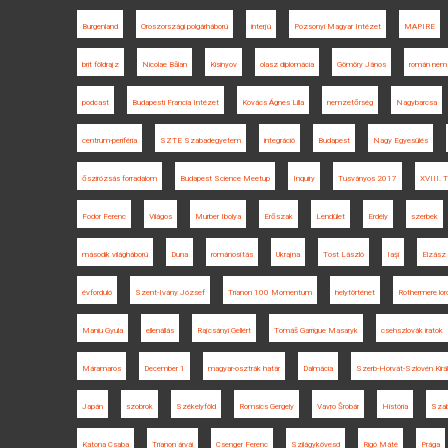
Burgenland
Oroszországi polgárháború
interjú
Pozsonyi Magyar Intézet
MAPIRE
brit földrajz
Nicolae Bălan
Kisinyov
olasz diplomácia
Gömöry János
román nemz
podcast
Budapesti Francia Intézet
Kovács Ágnes Lilla
nemzetőrség
Nagybarcsa
centrum-periféria
SZTE Szabadegyetem
integráció
Budapest
Nagy Egyesülés
őszirózsás forradalom
Budapest Science Meetup
Inquiry
Tusványos 2017
XVIII. T
Fodor Ferenc
Világos
Murber Ibolya
Erőszak
Lendület
Erdély
szerbek
második világháború
Duna
románosítás
Ukrajna
Tost László
Iaşi
Elzász
évforduló
Szent-Ivány József
Trianon 100 Momentum
helytörténet
Rothermere lor
Maniu Gyula
ellenállás
Rajcsányi Gellért
Tomáš Garrigue Masaryk
csehszlovák iratok
Máramaros
December 1
magyar-osztrák határ
Dalmácia
Szerb-Horvát-Szlovén Kirá
Japán
szobrok
Székelyföld
Romsics Gergely
Vavro Šrobár
História
Sza
Katona Csaba
Trianon árvái
Csenger Ferenc
Szilágykövesd
Rigó Máté
Prága