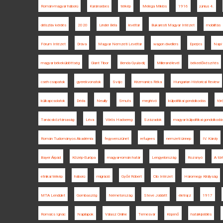
Román-magyar háború
Karánsebes
térkép
Melega Miklós
1916
június 4.
délszláv kérdés
2020
Linder Béla
levéltár
Bukaresti Magyar Intézet
mobilitás
Fórum Intézet
Dráva
Magyar Nemzeti Levéltár
wagon dwellers
Eperjes
Napi 
magyar békeküldöttség
Glant Tibor
Benda Gyula-díj
Millerand-levél
békeelőkészítés
cseh csapatok
gyerekvonatok
Svájc
Krizmanics Réka
Hungarian Historical Review
külkapcsolatok
Déda
Neuilly
Smuts
meghívó
külpolitikai gondolkodás
tör
Tanácsköztársaság
Léva
Vörös Hadsereg
Századok
magyar külpolitikai gondolkodá
Román Tudományos Akadémia
fegyverszünet
refugees
nemzeti ünnep
IV. Károly
Bayer Árpád
Közép-Európa
magyar-román határ
Lengyelország
Rozsnyó
A tör
etnikai térkép
háború
migráció
Győri Róbert
Clio Intézet
Háromegy Királyság
MTA Lendület
Gombaszög
Németország
Steve Jobbitt
életrajz
1917
Romsics Ignác
Napilapok
Válasz Online
Temesvár
Kisjenő
határkijelölés