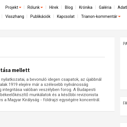
Projekt
Rólunk
Hírek
Blog
Krónika
Galéria
Adat
Visszhang
Publikációk
Kapcsolat
Trianon-kommentár
Előzmények
A kutatócsoport működéséről
Emlék
Dokumentumok
Nemzetközi kontextus: iratok és interpretációk
Munkatársaink
Mene
A trianoni szerződés
Az összeomlás és a magyar társadalom
P
Műhelymunkák
A békerendszer megszilárdulása
Utókor és emlékezet
tása mellett
 nyilatkozatai, a bevonuló idegen csapatok, az újabbnál
alak 1919 elejére már a szélesebb nyilvánosság
g integritása valóban veszélyben forog. A Budapesti
 békeelőkészítő munkálatok és a későbbi revizionista
s a Magyar Királyság - földrajzi egységére koncentrál.
F