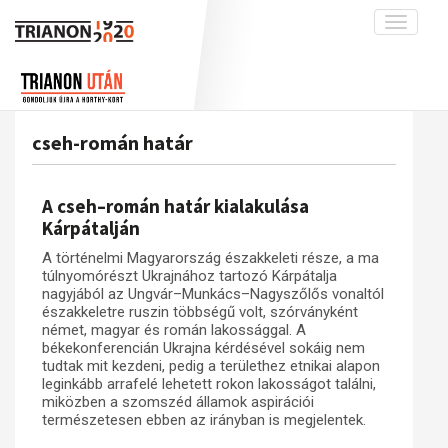
Toggle
navigati
Projekt
Rólunk
Előzmények
Hírek
A kutatócsoport működéséről
Nemzetközi kontextus: iratok és
cseh-román határ
interpretációk
Blog
Munkatársaink
Az összeomlás és a magyar társadalom
Krónika
A cseh–román határ kialakulása
A békerendszer megszilárdulása
Galéria
Kárpátalján
Utókor és emlékezet
Adatbázis
A történelmi Magyarország északkeleti része, a ma
túlnyomórészt Ukrajnához tartozó Kárpátalja
Visszhang
Emlékművek (feltöltés alatt)
nagyjából az Ungvár–Munkács–Nagyszőlős vonaltól
északkeletre ruszin többségű volt, szórványként
Publikációk
Menekültek
német, magyar és román lakossággal. A
Kapcsolat
békekonferencián Ukrajna kérdésével sokáig nem
tudtak mit kezdeni, pedig a területhez etnikai alapon
Trianon-kommentár
leginkább arrafelé lehetett rokon lakosságot találni,
miközben a szomszéd államok aspirációi
Dokumentumok
természetesen ebben az irányban is megjelentek.
A trianoni szerződés