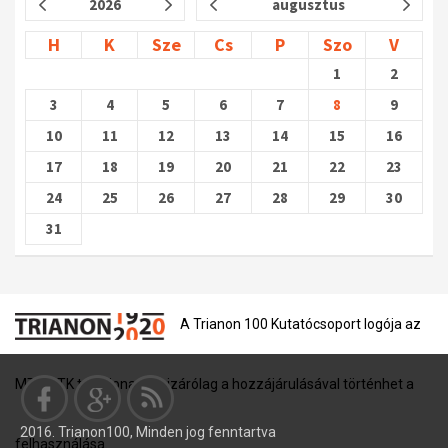
2026
augusztus
H
K
Sze
Cs
P
Szo
V
1
2
3
4
5
6
7
8
9
10
11
12
13
14
15
16
17
18
19
20
21
22
23
24
25
26
27
28
29
30
31
A Trianon 100 Kutatócsoport logója az
MTA BTK tulajdona, és kizárólag a hozzájárulásával történhet a
2016. Trianon100, Minden jog fenntartva
felhasználása.