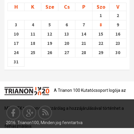
H
K
Sze
Cs
P
Szo
V
1
2
3
4
5
6
7
8
9
10
11
12
13
14
15
16
17
18
19
20
21
22
23
24
25
26
27
28
29
30
31
A Trianon 100 Kutatócsoport logója az
MTA BTK tulajdona, és kizárólag a hozzájárulásával történhet a
2016. Trianon100, Minden jog fenntartva
felhasználása.