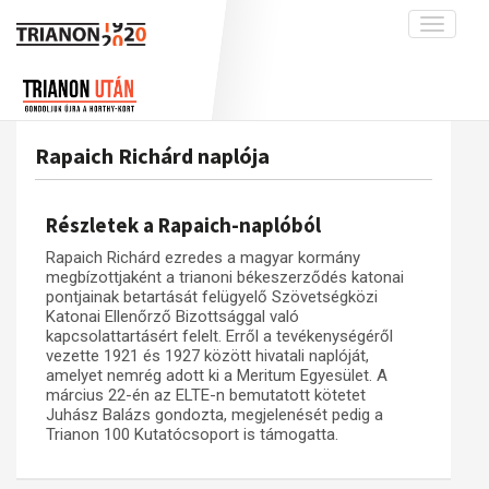
Toggle
navigati
Projekt
Rólunk
Előzmények
Hírek
A kutatócsoport működéséről
Nemzetközi kontextus: iratok és
Rapaich Richárd naplója
interpretációk
Blog
Munkatársaink
Az összeomlás és a magyar társadalom
Krónika
Részletek a Rapaich-naplóból
A békerendszer megszilárdulása
Galéria
Rapaich Richárd ezredes a magyar kormány
Utókor és emlékezet
Adatbázis
megbízottjaként a trianoni békeszerződés katonai
pontjainak betartását felügyelő Szövetségközi
Visszhang
Emlékművek (feltöltés alatt)
Katonai Ellenőrző Bizottsággal való
kapcsolattartásért felelt. Erről a tevékenységéről
Publikációk
Menekültek
vezette 1921 és 1927 között hivatali naplóját,
amelyet nemrég adott ki a Meritum Egyesület. A
Kapcsolat
március 22-én az ELTE-n bemutatott kötetet
Trianon-kommentár
Juhász Balázs gondozta, megjelenését pedig a
Trianon 100 Kutatócsoport is támogatta.
Dokumentumok
A trianoni szerződés