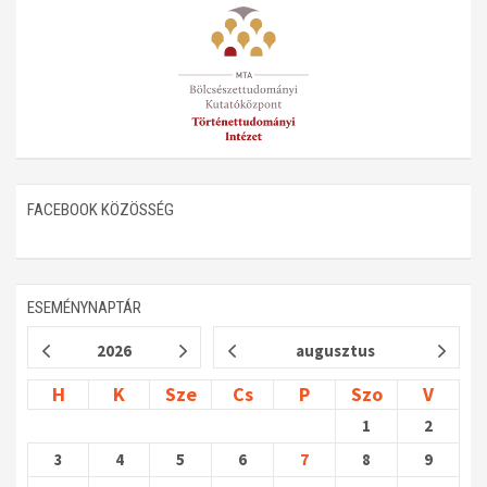
Műhelymunkák
FACEBOOK KÖZÖSSÉG
ESEMÉNYNAPTÁR
2026
augusztus
H
K
Sze
Cs
P
Szo
V
1
2
3
4
5
6
7
8
9