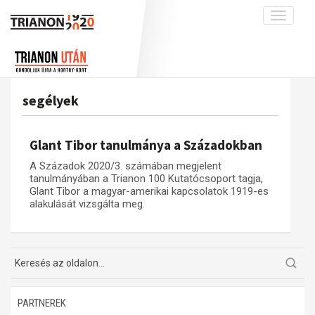
Toggle
navigati
Projekt
Rólunk
Előzmények
Hírek
A kutatócsoport működéséről
Nemzetközi kontextus: iratok és
segélyek
interpretációk
Blog
Munkatársaink
Az összeomlás és a magyar társadalom
Krónika
Glant Tibor tanulmánya a Századokban
A békerendszer megszilárdulása
Galéria
A Századok 2020/3. számában megjelent
Utókor és emlékezet
Adatbázis
tanulmányában a Trianon 100 Kutatócsoport tagja,
Glant Tibor a magyar-amerikai kapcsolatok 1919-es
Visszhang
Emlékművek (feltöltés alatt)
alakulását vizsgálta meg.
Publikációk
Menekültek
Kapcsolat
Trianon-kommentár
Dokumentumok
PARTNEREK
A trianoni szerződés