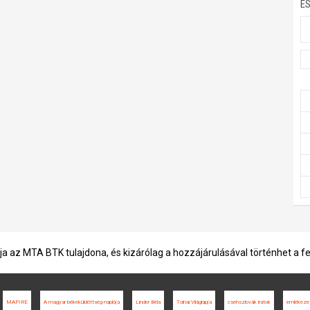
E
ja az MTA BTK tulajdona, és kizárólag a hozzájárulásával történhet a f
MAPIRE
A magyar békeküldöttség naplója
Linder Béla
Tolnai Világlapja
csehszlovák iratok
emlékeze