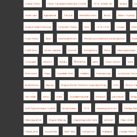
Sziklay Ferenc
Fórum Társadalomtudományi Szemle
1918. október 28.
Ukrajna
sz
Noran Libro
legionáriusok
Törcsvár
békeelőkészítés
Brassó
Wilson 14 pontja
Magyar Népköztársaság
Ismeretlen Trianon
terror
1918-1920
Szeged
refor
Fodor Ferenc
Brünn
katonai ellenőrzés
Prémium posztdoktori kutatási pályázat
Mani
Csáth Géza
román csapatok
recenzió
Nyíregyháza
Róma
népességmozgás
Románia
Századok
RMDSZ
Krónika
Újléta
Fórum Intézet
Duna
Petrozsény
Prága
Csunderlik Péter
mobilitás
Franciaország
Jeszenszky Géza
irredentizmus
Algyógy
Magyar-Román Történész Vegyesbizottság
HVG
Révész T
Tilos Rádió
Könyv
Erdély
szociáldemokraták
integráció
pánszlávok
Magy
Győri Egyházmegyei Levéltár
Közép-Európa
1916
hadseregszervezés
Pálvölgyi Ba
Balassagyarmat
Magyar Királyság
magyar-jugoszláv határ
archívnet
Papp István
Trianon árvái
összeomlás
Glant Tibor
csempészet
Napilapok
Csenger Ferenc