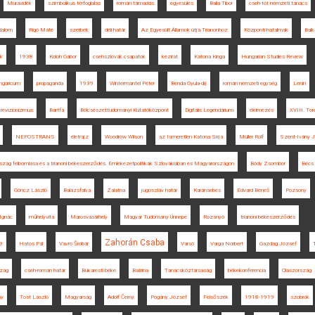
Muravidék
szimbolikus térfoglalás
román támadás
egyesülés
Balla Tibor
cseh-tót nemzeti tanács
adalom
Rigó Máté
szerbek
déli határ
Az Egyesült Államok útja Trianonhoz
Központi hatalmak
Balk
k
1938
Koloh Gábor
csehszlovák csapatok
kézirat
Katona Kinga
Hungarian Studies Review
ngaricum
propaganda
1939
Wintermantel Péter
Benda Gyula-díj
román nemzeti egység
Lenin
revizionizmus
Bártfa
Bölcsészettudományi Kutatóközpont
Digitális Legendárium
élelmezés
XVIII. Tor
NEPOSTRANS
életrajz
Woodrow Wilson
az Ismeretlen Katona Sírja
Müller Rolf
Szent-Ivány 
szág felbomlása és a trianoni békeszerződés. Emlékezetpolitikák Szlovákiában és Magyarországon
Bódy Zsombor
Bécs
Göncz László
Balázsfalva
Zalatna
jugoszláv határ
Karánsebes
Edvard Beneš
Pozsony
Ignác
műhelyvita
Marosvásárhely
Magyar Tudomány Ünnepe
Rozsnyó
trianoni békeszerződés
Zahorán Csaba
9
Hatos Pál
Vavro Šrobár
Varsó
Varga Norbert
Gazdag József
zág
cseh-román határ
Bukaresti béke
Batrina
Tanácsköztársaság
békekonferencia
Olaszország
ny
Tost László
Magyarság
Adolf Černý
Pogány József
Felsőszék
1918-1919
szobrok