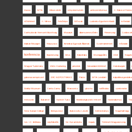
Kassa
MTA
Wilson elnök
könyvbemutató
antiszemitizmus
II. Rákóczi Ferenc
nőtörténet
II. Vilmos
Felsőrépa
Erőszak
Ludovika Egyetemi Kiadó
évforduló
Csehszlovák Nemzeti Bizottság
Masaryk
államszerveződés
Finnország
Czáboczk
Balkán-félsziget
Népszava
Amerikai Egyesült Államok
Szatmárnémeti
Inforádió
konferencia
Bajorország
Déva
Kárpátalja
Országgyűlés
USA
Nagyb
Magyar Tudomány
Vörös Hadsereg
pincérek
társadalomtörténet
Habsburgok
gabonacsempészet
ERC NEPOSTRANS
Párizs
MTA Lendület
külpolitikai gondolk
Erdélyi Múzeum
Csinta Samu
Marosvécs
ujkor.hu
ratifikálás
szerb iratok
mítoszok
Bukarest
Vojtech Tuka
Kisebbségkutató Intézet
nacionalizmus
Tri
New Europe College
Beregszász
Bukovszky László
Selmecbánya
Nagyhalmágy
Ion. I.C. Brătianu
népfelkelők
Sic Itur ad Astra
Inquiry
Történeti Magyarország