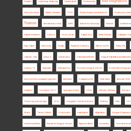
első világháború
Nógrád
Háromegy Királyság
tanári pályák
Gombaszög
Könyvfesztivál
Adrian Cioroianu
1945
Közép-Európa Kutatóintézet
őszirózsás forr
Trianon
demarkációs vonal
MÁV
Bánáti Köztársaság
Miskolc
emlékérmé
Kárpát-medence
Tornova
Tisza István
Tulipán Éva
Bárdi Nándor
Collegium Hu
Egry Gábor
Kolozsvár
Neuilly
Regional Statistics
Dilema Veche
Teleki Pál
Vallasek Júlia
június 4.
Máramaros
Háborúból békébe
magyar külpolitikai gondolkodás
március 15.
Klubrádió
föderalizmus
Pozsonyi Magyar Intézet
A történelmi Magyaror
Nemzeti Közszolgálati Egyetem
Berthelot
Szilágykövesd
török béke
Bencsik Péter
meghívó
Tusványos 2017
spai egyezmény
24.hu
Miroslav Michela
Romsics 
Tótország autonómiája
2020
Hungarian Historical Review
Múlt-kor
Zilah
191
Maros
Takács Róbert
Szászváros
vagonlakók
világháború
Nyugat-Magyarors
centrum-periféria
Bukaresti Magyar Intézet
Apponyi Albert
leszerelés
Huszár-kormá