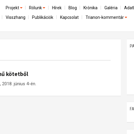
Projekt
Rólunk
Hírek
Blog
Krónika
Galéria
Adat
Visszhang
Publikációk
Kapcsolat
Trianon-kommentár
Előzmények
A kutatócsoport működéséről
Emlék
Dokumentumok
Nemzetközi kontextus: iratok és interpretációk
Munkatársaink
Mene
A trianoni szerződés
Az összeomlás és a magyar társadalom
P
Műhelymunkák
A békerendszer megszilárdulása
Utókor és emlékezet
mű kötetből
2018. június 4-én.
F