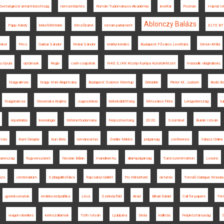
övetségközi antant-bizottság
nemzetépítés
Román Tudományos Akadémia
levéltár
Poznan
Hajnal Is
Ablonczy Balázs
Papp Károly
békefeltételek
Mezőbánd
román parlament
ELTE BT
mkor
Pécs
Garbai Sándor
Márai Sándor
erdélyi kérdés
Budapest Főváros Levéltára
Simon Attila
u Gyula
optánsok
Regio
cseh csapatok
NKE EJKK Közép-Európa Kutatóintézet
második világháború
Nagyalmás
Nagy Imre Alapítvány
Budapest Science Meetup
Délvidék
Pieter M. Judson
Bodó Ba
Nagybarcsa
Slovenska Krajina
Jugoszlávia
békeküldöttség
Mészáros Flóra
Lengyelország
tu
repatriálás
kronológia
történettudomány
Népszövetség
2020.
Szombat
Burián István
amás
Kunt Gergely
Kun Béla
románosítás
Zeidler Miklós
polgárság
conference
Válasz Online
arország
fegyverszünet
Nicolae Bălan
mandiner.hu
állampolgárság
Turócszentmárton
Losonc
lázs
centenárium
Szilágyillésfalva
Rajcsányi Gellért
Pro Minoritate
oktatás
Tomáš Garrigue Masar
gyerekvonatok
emlékezetpolitika
Léva
Székelyföld
Arad
Bihari Dániel
Call for papers
Tem
wagon dwellers
kérészállamok
Tóth István
Ljubljana
Déda
kiállítás
Népköztársaság
S