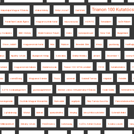
Trianon 100 Kutatóc
 Kárpátaljai Magyar Főiskola
etnikai térkép
Mélyi József
Gali Máté
Patakfalvi-Czirják Ágnes
magyar-osztrák határ
népszavazás
HERITO
forradalom
Győri Róbert
y Szabolcs
BBC History
World Science Forum
Index
koncepciós per
New York
Burgenland
Steve Jobbitt
magyar-román határ
Ada
Rubicon
Benedek Elek
interjú
gazdaság
hadifogl
ánya
Apáthy István
Budapesti Hírlap
Szlovákia
Erdélyi Krónika
antant
December 1
Uzonyi 
határok
magyar-román háború
Kádár-korszak
Trianon 100 MTA-Lendület
1918
határincindens
1
odás
csendőrség
Magyarosi Sándor
Tisza
azonnali
Sárándi Tamás
migráció
Felvidék
SZTE Szabadegyetem
gazdaságtörténet
Brenner János Hittudományi Főiskola
Vasile Goldiș
történelmi m
anon-legendák
Osztrák-Magyar Monarchia
Ruhr-vidék
segélyek
Filep Tamás Gusztáv
Párizsi békekonfer
Lajtabánság
Mohol
blokád
spanyolnátha
tényleg
breszt-litovszki béke
Schmidt Anikó
Millerand-levél
Dékány István
Felsőmoécs
katonaság
Szőts Zoltán Oszkár
Szarka László
tan