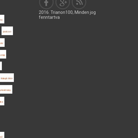
2016. Trianon100, Minden jog
fenntartva
enc
podcast
ete
szág
a
 Balogh Béni
lyi-kormány
tika
enő