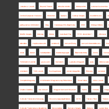
Jakubecz László
Beyond Trianon
délszláv kérdés
térképzetek
katonai összeomlás
Central European Horizons
München
Eperjes
Szilvay Gergely
közélelmezés
Sl
párhuzamos történelem
Világ
Habsburg Ottó Alapítvány
WWI
Melega Miklós
Bödők Gergely
Bánság
térkép
Ioan-Aurel Pop
1918. december 1.
zűrzavar
ellenállás
Hajdúszoboszló
emlékmű
nemzetőrség
nemzeti önrendelkezés
Eas
tótok
Bánát
határkijelölés
kisebbségi jogok
Állami lakótelep
Zenta
Somor
Történelmi Szemle
ujszo.com
Komárom
Ludovika Magazin
Ipoly
Békéscsab
statárium
Tóth László
fosztogatások
román népgyűlés
Éhínség
románok
Zempléni-hegység
A történelmi Magyarország felbomlása
Timár Gábor
Vörös László
Charles Daniélou
Clio Intézet
Magyar Nemzeti Múzeum
Fiume
História
magya
Szlovák Tanácsköztársaság
Oroszországi polgárháború
2018
Takács Tibor
Trianon 
Szlovák Tudományos Akadémia
Besszarábia
Romsics Gergely
Kisinyov
Lucian Boia