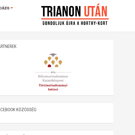
bázis
művek (feltöltés alatt)
kültek
ARTNEREK
ACEBOOK KÖZÖSSÉG