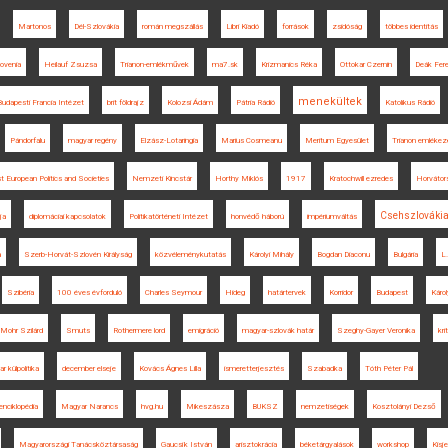
Martonos
Dél-Szlovákia
román megszállás
Libri Kiadó
források
zsidóság
többes identitás
ovenia
Heilauf Zsuzsa
Trianon-emlékművek
ma7.sk
Krizmanics Réka
Ottokar Czernin
Deák Fer
menekültek
Budapesti Francia Intézet
brit földrajz
Kolozsi Ádám
Pátria Rádió
Katolikus Rádió
Pándorfalu
magyar regény
Elzász-Lotaringia
Marius Cosmeanu
Meritum Egyesület
Trianon emlékez
t European Politics and Societies
Nemzeti Kincstár
Horthy Miklós
1917
Kratochwill ezredes
Horvátor
Csehszlováki
ja
diplomáciai kapcsolatok
Politikatörténeti Intézet
honvédő háború
impériumváltás
a
Szerb-Horvát-Szlovén Királyság
közvéleménykutatás
Károlyi Mihály
Bogdan Diaconu
Bulgária
L.
Szibéria
100 éves évforduló
Charles Seymour
Hideg
határtervek
Korridor
Budapest
Káro
Mohr Szilárd
Smuts
Rothermere lord
emigráció
magyar-szlovák határ
Szeghy-Gayer Veronika
kri
r külpolitika
december elseje
Kovács Ágnes Lilla
ismeretterjesztés
Szabadka
Tóth Péter Pál
enciklopédia
Magyar Narancs
hvg.hu
Mikeszásza
BUKSZ
nemzetiségek
Kosztolányi Dezső
Magyarországi Tanácsköztársaság
Gaucsík István
arisztokrácia
béketárgyalások
workshop
Kisj