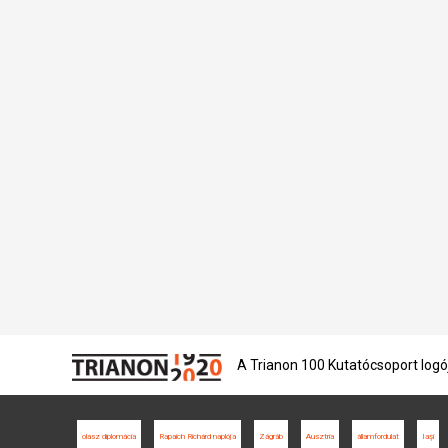
A Trianon 100 Kutatócsoport logó
olasz diplomácia
Rapaich Richárd naplója
Zágráb
Ausztria
államfordulat
Iaşi