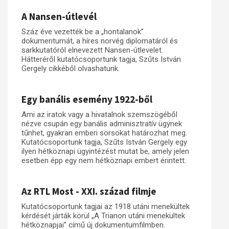
A Nansen-útlevél
Műhelymunkák
Száz éve vezették be a „hontalanok”
dokumentumát, a híres norvég diplomatáról és
sarkkutatóról elnevezett Nansen-útlevelet.
Hátteréről kutatócsoportunk tagja, Szűts István
Gergely cikkéből olvashatunk.
Egy banális esemény 1922-ből
Ami az iratok vagy a hivatalnok szemszögéből
nézve csupán egy banális adminisztratív ügynek
tűnhet, gyakran emberi sorsokat határozhat meg.
Kutatócsoportunk tagja, Szűts István Gergely egy
ilyen hétköznapi ügyintézést mutat be, amely jelen
esetben épp egy nem hétköznapi embert érintett.
Az RTL Most - XXI. század filmje
Kutatócsoportunk tagjai az 1918 utáni menekültek
kérdését járták körül „A Trianon utáni menekültek
hétköznapjai” című új dokumentumfilmben.