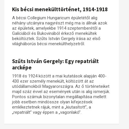
Kis bécsi menekülttörténet, 1914-1918
A bécsi Collegium Hungaricum épületétől alig
néhány utcányira nagyrészt még ma is állnak azok
az épületek, amelyekbe 1914 szeptemberétől a
Galíciából és Bukovinából érkező menekültek
beköltöztek. Szűts István Gergely írása az első
világháborús bécsi menekülthelyzetről.
Szűts István Gergely: Egy repatriált
arcképe
1918 és 1924 között a mai kutatások alapján 400-
430 ezer személy menekült, költözött át az
utódállamokból Magyarországra. Az ő történeteiket
majd száz évvel az események után is alig ismerjük.
Pontos számuk bizonytalan megállapítása mellett
jobb esetben mindössze olyan kifejezések
emlékeztetnek rájuk, mint a „kiutasított”, a
„repatriált” vagy éppen a „vagonlakó”.