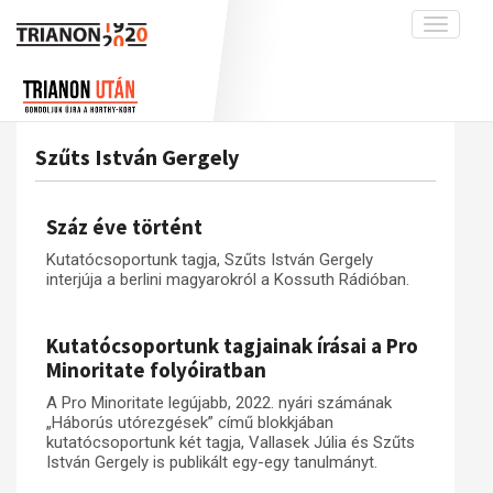
Toggle
navigati
Projekt
Rólunk
Előzmények
Hírek
A kutatócsoport működéséről
Nemzetközi kontextus: iratok és
Szűts István Gergely
interpretációk
Blog
Munkatársaink
Az összeomlás és a magyar társadalom
Krónika
Száz éve történt
A békerendszer megszilárdulása
Galéria
Kutatócsoportunk tagja, Szűts István Gergely
Utókor és emlékezet
Adatbázis
interjúja a berlini magyarokról a Kossuth Rádióban.
Visszhang
Emlékművek (feltöltés alatt)
Kutatócsoportunk tagjainak írásai a Pro
Publikációk
Menekültek
Minoritate folyóiratban
Kapcsolat
A Pro Minoritate legújabb, 2022. nyári számának
Trianon-kommentár
„Háborús utórezgések” című blokkjában
kutatócsoportunk két tagja, Vallasek Júlia és Szűts
Dokumentumok
István Gergely is publikált egy-egy tanulmányt.
A trianoni szerződés