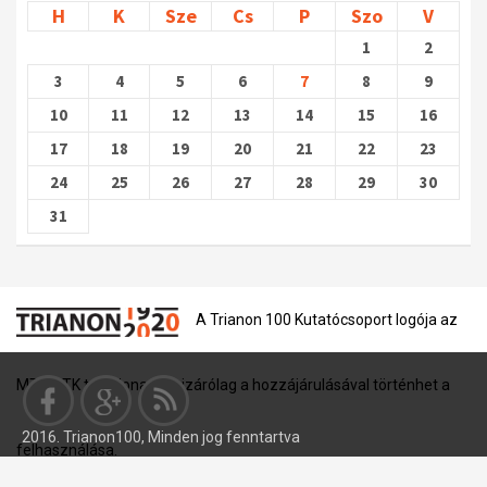
H
K
Sze
Cs
P
Szo
V
1
2
3
4
5
6
7
8
9
10
11
12
13
14
15
16
17
18
19
20
21
22
23
24
25
26
27
28
29
30
31
A Trianon 100 Kutatócsoport logója az
MTA BTK tulajdona, és kizárólag a hozzájárulásával történhet a
2016. Trianon100, Minden jog fenntartva
felhasználása.