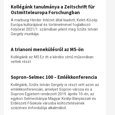
Kollégánk tanulmánya a Zeitschrift für
Ostmitteleuropa Forschungban
A marburgi Herder Intézet által kiadott, Kelet-Közép
Európa kultúrájával és történelmével foglalkozó
folyóirat 2021/1. számában jelent meg Szűts István
Gergely munkája.
A trianoni menekülésről az M5-ön
Kollégáink az M5 Ez itt a kérdés című műsorában
vettek részt.
Sopron–Selmec 100 – Emlékkonferencia
Kollégánk, Szűts István Gergely is részt vett azon az
emlékkonferencián, amelyet Sopron városa és a
Soproni Egyetem rendezett 2019. április 10-én, az
egykori Selmecbányai Magyar Királyi Bányászati és
Erdészeti Főiskola városba költöztetésének
százéves évfordulója alkalmából.