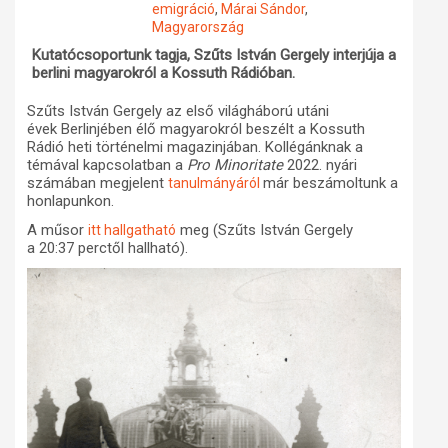
emigráció
,
Márai Sándor
,
Magyarország
Műhelymunkák
Kutatócsoportunk tagja, Szűts István Gergely interjúja a
berlini magyarokról a Kossuth Rádióban.
Szűts István Gergely az első világháború utáni
évek Berlinjében élő magyarokról beszélt a Kossuth
Rádió heti történelmi magazinjában. Kollégánknak a
témával kapcsolatban a
Pro Minoritate
2022. nyári
számában megjelent
már beszámoltunk a
tanulmányáról
honlapunkon.
A műsor
meg (Szűts István Gergely
itt hallgatható
a
20:37 perctől hallható).