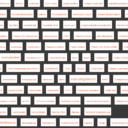
Kolozsvár
életrajz
workshop
Tost László
wagon dwellers
Magyar Tudomány
külpolitikai gondolko
bánd
közvéleménykutatás
kiállítás
fosztogatások
Bukovszky László
Rapaich Richárd naplója
S
ták
Kun Béla
középiskolák
Csunderlik Péter
ujszo.com
magyar külpolitikai gondolkodás
Román-mag
atárium
Trianon 100 Momentum
népszavazás
HVG
Trianoni Szemle
béketárgyalások
vasúti k
Géza
katonaság
Felsőmoécs
Regional Statistics
Takács Róbert
Trianon 100 MTA-Lendület
Fod
menekültek
Tusványos 2017
Huszár-kormány
Bécs
Brünn
mandiner.hu
Charles Seymo
ág
Fórum Kisebbségkutató Intézet
Gyulafehérvár
1945
oktatás
Szászváros
Digitális Legendári
első világháború
Selmecbánya
koncepciós per
élelmezés
Újléta
BBTE
Szilágyköves
18
gyerekvonatok
Simon Attila
szerb iratok
1914
őszirózsás forradalom
Müller Rolf
román
akubecz László
Az Est
100 éves évforduló
Történelmi Szemle
cseh-tót nemzeti tanács
Földrajzi K
ormkor
vasútvonalak
nemzetiségek
Bencsik Péter
Algyógy
történelmi Magyarország
konferencia
állampolgárság
föderalizmus
Hajnal István Kör
migráció
Neuilly
Közép-Európa Ku