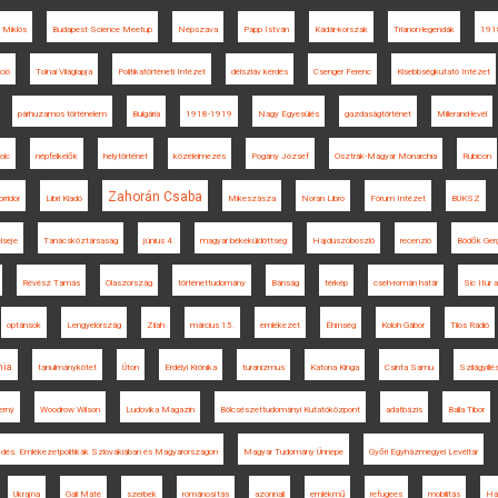
 Miklós
Budapest Science Meetup
Népszava
Papp István
Kádár-korszak
Trianon-legendák
1918
ció
Tolnai Világlapja
Politikatörténeti Intézet
délszláv kérdés
Csenger Ferenc
Kisebbségkutató Intézet
párhuzamos történelem
Bulgária
1918-1919
Nagy Egyesülés
gazdaságtörténet
Millerand-levél
olc
népfelkelők
helytörténet
közélelmezés
Pogány József
Osztrák-Magyar Monarchia
Rubicon
Zahorán Csaba
rridor
Libri Kiadó
Mikeszásza
Noran Libro
Fórum Intézet
BUKSZ
lseje
Tanácsköztársaság
június 4.
magyar békeküldöttség
Hajdúszoboszló
recenzió
Bödők Gerg
Révész Tamás
Olaszország
történettudomány
Bánság
térkép
cseh-román határ
Sic Itur 
optánsok
Lengyelország
Zilah
március 15.
emlékezet
Éhínség
Koloh Gábor
Tilos Rádió
ia
tanulmánykötet
Úton
Erdélyi Krónika
turanizmus
Katona Kinga
Csinta Samu
Szilágyillé
erný
Woodrow Wilson
Ludovika Magazin
Bölcsészettudományi Kutatóközpont
adatbázis
Balla Tibor
ződés. Emlékezetpolitikák Szlovákiában és Magyarországon
Magyar Tudomány Ünnepe
Győri Egyházmegyei Levéltár
Ukrajna
Gali Máté
szerbek
románosítás
azonnali
emlékmű
refugees
mobilitás
Há