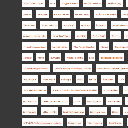
Szent-Ivány József
terror
Magyar Narancs
első bécsi döntés
Németország
Zalatna
török béke
Károlyi-kormány
határincindens
Szűts István Gergely
Mező
Wilson elnök
Vörös Hadsereg
Mackensen
Ausztria
forradalom
szociáldemokra
magyar-jugoszláv határ
Ismeretlen Trianon
Kárpátalja
Európa Rádió
Szeged
st
Nyugat-Magyarország
honvédő háború
Filep Tamás Gusztáv
Kisjenő
Jeszenszky 
Tornova
Mohol
Ruhr-vidék
Wilson 14 pontja
Léva
diplomáciai kapcsolatok
Bukaresti Magyar Intézet
Brenner János Hittudományi Főiskola
Csehszlovák Nemzeti Bizotts
Jászi Oszkár
Maniu Gyula
Felsőrépa
Svájc
háború
Bihari Dániel
USA
Párizsi békekonferencia
II. Rákóczi Ferenc Kárpátaljai Magyar Főiskola
Sziklay Ferenc
20
irredentizmus
Budapesti Francia Intézet
2020.
Melega Miklós
Vallasek Júlia
J
hétköznapok
MTA Lendület
Napi történelmi forrás
kisebbségi jogok
blokád
ref
MTA BTK Történettudományi Intézete
Roman Holec
Könyvfesztivál
Garbai Sándor