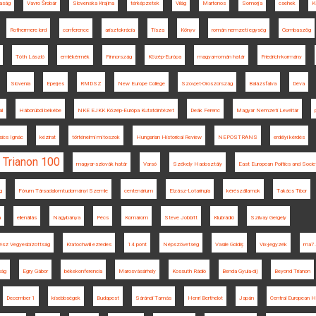
aság
Vavro Šrobár
Slovenska Krajina
térképzetek
Világ
Martonos
Somorja
csehek
K
Rothermere lord
conference
arisztokrácia
Tisza
Könyv
román nemzeti egység
Gombaszög
Tóth László
emlékérmék
Finnország
Közép-Európa
magyar-román határ
Friedrich-kormány
Slovenia
Eperjes
RMDSZ
New Europe College
Szovjet-Oroszország
Balázsfalva
Déva
ál
Háborúból békébe
NKE EJKK Közép-Európa Kutatóintézet
Deák Ferenc
Magyar Nemzeti Levéltár
ics Ignác
kézirat
történelmi mítoszok
Hungarian Historical Review
NEPOSTRANS
erdélyi kérdés
Trianon 100
magyar-szlovák határ
Varsó
Székely Hadosztály
East European Politics and Socie
g
Fórum Társadalomtudományi Szemle
centenárium
Elzász-Lotaringia
kérészállamok
Takács Tibor
a
ellenállás
Nagybánya
Pécs
Komárom
Steve Jobbitt
Klubrádió
Szilvay Gergely
ész Vegyesbizottság
Kratochwill ezredes
14 pont
Népszövetség
Vasile Goldiș
Vix-jegyzék
ma7.
ság
Egry Gábor
békekonferencia
Marosvásárhely
Kossuth Rádió
Benda Gyula-díj
Beyond Trianon
December 1
kisebbségek
Budapest
Sárándi Tamás
Henri Berthelot
Japán
Central European H