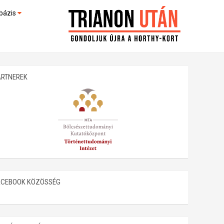
bázis
művek (feltöltés alatt)
kültek
ARTNEREK
ACEBOOK KÖZÖSSÉG