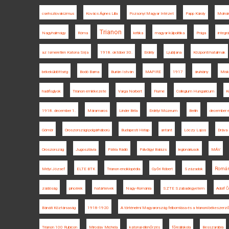
csehszlovakizmus
Kovács Ágnes Lilla
Pozsonyi Magyar Intézet
Papp Károly
Molnár
Trianon
Nagyhalmágy
Róma
kritika
magyar külpolitika
Prága
integrá
az Ismeretlen Katona Sírja
1918. október 30.
Erdély
Ljubljana
Központi hatalmak
békeküldöttség
Bodó Barna
Burián István
MAPIRE
1917
áruhiány
Misk
hadifoglyok
Trianon emlékezete
Varga Norbert
Fiume
Collegium Hungaricum
Ko
1918. december 1.
Máramaros
Linder Béla
Erdélyi Múzeum
Berlin
december e
Gömör
Oroszországi polgárháború
Budapesti Hírlap
antant
Lóczy Lajos
Dráva
Oroszország
Jugoszlávia
Pátria Rádió
Pálvölgyi Balázs
legionáriusok
MÁV
Román
Mélyi József
ELTE BTK
Trianon enciklopédia
Győri Róbert
Századok
zsidóság
pincérek
határtervek
Nagy-Románia
SZTE Szabadegyetem
Adolf Č
Bánáti Köztársaság
1918-1920
A történelmi Magyarország felbomlása és a trianoni békeszer
Trianon 100 Rubicon
Miroslav Michela
katonai ellenőrzés
főreáliskola
Besszarábia