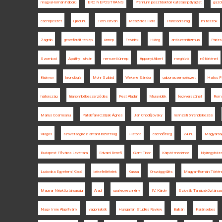
magyar-román háború
ERC NEPOSTRANS
Prémium posztdoktori kutatási pályázat
gazd
csempészet
ujkor.hu
Tóth István
Mészáros Flóra
Franciaország
mítoszok
Zágráb
georeferált térkép
ünnep
Felvidék
Hideg
antiszemitizmus
Párizs
Szombat
Apáthy István
nemzeti ünnep
Apponyi Albert
meghívó
nőtörténet
Kisinyov
kronológia
Mohr Szilárd
Wekerle Sándor
gabonacsempészet
Hatos P
hátország
trianoni békeszerződés
Fest Aladár
Muravidék
fegyverszünet
Roms
Marius Cosmeanu
Patakfalvi-Czirják Ágnes
Jan Chodějovský
nemzeti önrendelkezés
Világos
szövetségközi antant-bizottság
História
csendőrség
24.hu
Magyarsá
Budapest Főváros Levéltára
Edvard Beneš
Glant Tibor
Kárpát-medence
Nyíregyház
Ludovika Egyetemi Kiadó
békefeltételek
Kassa
Országgyűlés
Magyar-Román Történ
Magyar Népköztársaság
Arad
spai egyezmény
IV. Károly
Szlovák Tanácsköztársa
Nagy Imre Alapítvány
vagonlakók
Hungarian Studies Review
Balkán
Karánsebes