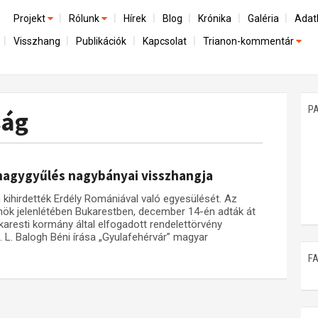
Projekt
Rólunk
Hírek
Blog
Krónika
Galéria
Adat
Visszhang
Publikációk
Kapcsolat
Trianon-kommentár
Előzmények
A kutatócsoport működéséről
Emlék
Dokumentumok
Nemzetközi kontextus: iratok és interpretációk
Munkatársaink
Mene
A trianoni szerződés
Az összeomlás és a magyar társadalom
P
ság
Műhelymunkák
A békerendszer megszilárdulása
Utókor és emlékezet
 nagygyűlés nagybányai visszhangja
kihirdették Erdély Romániával való egyesülését. Az
elnök jelenlétében Bukarestben, december 14-én adták át
karesti kormány által elfogadott rendelettörvény
 L. Balogh Béni írása „Gyulafehérvár” magyar
F