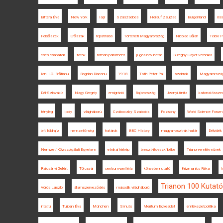
Bittera Éva
New York
Iaşi
Szászsebes
Heilauf Zsuzsa
Burgenland
ös
Felsőszék
Erőszak
repatriálás
Történeti Magyarország
Nicolae Bălan
Teleki P
cseh csapatok
tótok
román parlament
jugoszláv határ
Szeghy-Gayer Veronika
Ion. I.C. Brătianu
Bogdan Diaconu
1918
Tóth Péter Pál
szobrok
Magyarország
Dél-Szlovákia
Nagy Gergely
emigráció
Bajorország
Uzonyi Anita
katonai össze
tényleg
Ipoly
világháború
Czáboczky Szabolcs
Pozsony
World Science Forum
brit földrajz
nemzetőrség
határok
BBC History
magyar-osztrák határ
Délvidék
Nemzeti Közszolgálati Egyetem
etnikai térkép
breszt-litovszki béke
Trianon-emlékművek
Rajcsányi Gellért
Törcsvár
centrum-periféria
könyvbemutató
Krizmanics Réka
t
Trianon 100 Kutat
Vörös László
államszerveződés
második világháború
interjú
Tulipán Éva
München
Smuts
Meritum Egyesület
emlékezetpolitika