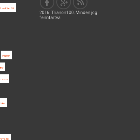
. október 28.
2016. Trianon100, Minden jog
fenntartva
Poznan
ely
ad Astra
sfalva
romszék