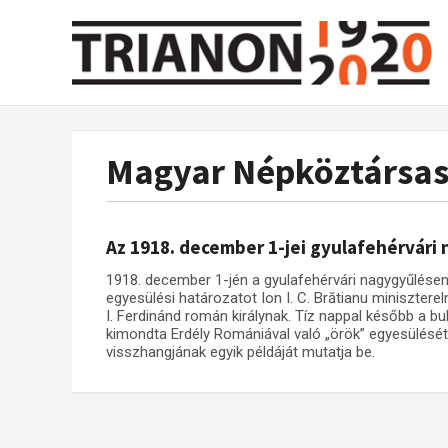
Magyar Népköztársa
Az 1918. december 1-jei gyulafehérvári
1918. december 1-jén a gyulafehérvári nagygyűlésen 
egyesülési határozatot Ion I. C. Brătianu miniszter
I. Ferdinánd román királynak. Tíz nappal később a bu
kimondta Erdély Romániával való „örök” egyesülését.
visszhangjának egyik példáját mutatja be.