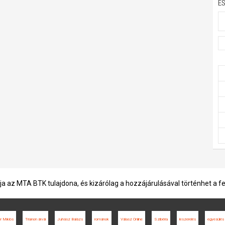
E
ja az MTA BTK tulajdona, és kizárólag a hozzájárulásával történhet a f
er Miklós
Trianon árvái
Juhász Balázs
románok
Válasz Online
Szibéria
leszerelés
egyesülés