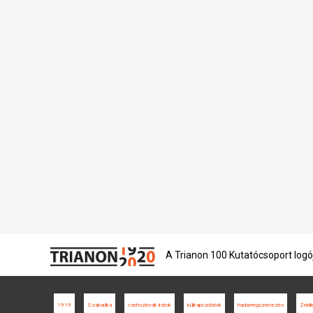
A Trianon 100 Kutatócsoport logó
1919
Szabadka
csehszlovák iratok
külkapcsolatok
hadseregszervezés
Zeidl