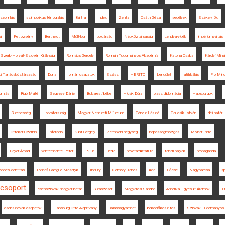
szeomlás
szimbolikus térfoglalás
Bártfa
Index
Zenta
Csáth Géza
segélyek
Székelyföld
ál
Petrozsény
Berthelot
Múlt-kor
polgárság
Népköztársaság
Lendva-vidék
impériumváltás
Szerb-Horvát-Szlovén Királyság
Romsics Gergely
Román Tudományos Akadémia
Katona Csaba
Károlyi Mihá
i Tanácsköztársaság
Duna
román csapatok
Elzász
HERITO
Lendület
ratifikálás
Pro Mino
omlás
Rigó Máté
Segyevy Dániel
Bukaresti béke
Hicsik Dóra
olasz diplomácia
Habsburgok
Szepesség
Horvátország
Magyar Nemzeti Múzeum
Göncz László
Gaucsík István
déli határ
Ottokar Czernin
Inforádió
Kunt Gergely
Zempléni-hegység
népességmozgás
Molnár Imre
Bayer Árpád
Wintermantel Péter
1916
Déda
proletárdiktatúra
tanári pályák
propaganda
öbbes identitás
Tomáš Garrigue Masaryk
Inquiry
Gömöry János
Ada
Lőcse
Nagybarcsa
s
ócsoport
csehszlovák-magyar határ
Szászcsór
Magyarosi Sándor
Amerikai Egyesült Államok
T
csehszlovák csapatok
Habsburg Ottó Alapítvány
Balassagyarmat
békeelőkészítés
Szlovák Tudományos