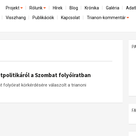
Projekt
Rólunk
Hírek
Blog
Krónika
Galéria
Adat
Visszhang
Publikációk
Kapcsolat
Trianon-kommentár
Előzmények
A kutatócsoport működéséről
Emlék
Dokumentumok
Nemzetközi kontextus: iratok és interpretációk
Munkatársaink
Mene
A trianoni szerződés
Az összeomlás és a magyar társadalom
P
Műhelymunkák
A békerendszer megszilárdulása
Utókor és emlékezet
tpolitikáról a Szombat folyóiratban
folyóirat körkérdésére válaszolt a trianoni
F