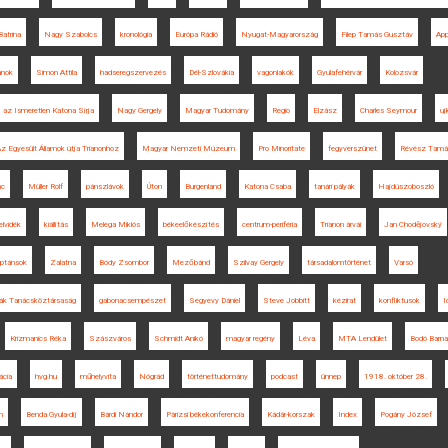
Batrina
Nagy Szabolcs
kronológia
Európa Rádió
Nyugat-Magyarország
Filep Tamás Gusztáv
App
ánok
Simon Attila
hadseregszervezés
Dél-Szlovákia
vagonlakók
Gyulafehérvár
Kolozsvár
az Ismeretlen Katona Sírja
Nagy Gergely
Magyar Tudomány
Regio
Elzász
Charles Seymour
uj
z Egyesült Államok útja Trianonhoz
Magyar Nemzeti Múzeum
Pro Minoritate
fegyverszünet
Révész Tamá
nc
Müller Rolf
pánszlávok
Úton
Burgenland
Katona Csaba
tanári pályák
Hajdúszoboszló
elvidék
kiállítás
Melega Miklós
békeelőkészítés
centrum-periféria
Trianon árvái
Jan Chodějovský
ptánsok
Zalatna
Bódy Zsombor
Mezőbánd
Szilvay Gergely
társadalomtörténet
Varsó
ák Tanácsköztársaság
gabonacsempészet
Segyevy Dániel
Steve Jobbitt
kézirat
konfliktusok
I
Krizmanics Réka
Szászváros
Schmidt Anikó
magyar regény
Léva
MTA Lendület
Bodó Barna
ácia
hvg.hu
műhelyvita
Nógrád
történettudomány
podcast
ünnep
1918. október 28.
m
Benda Gyula-díj
Bárdi Nándor
Párizsi békekonferencia
Kádár-korszak
Index
Pogány József