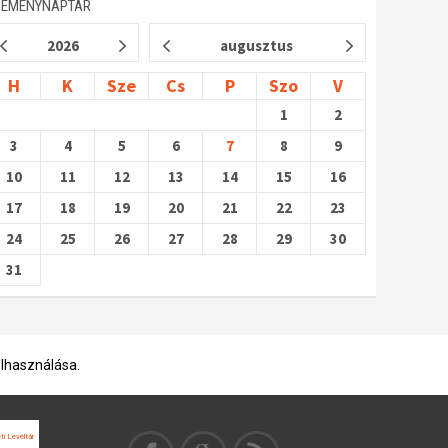
SEMÉNYNAPTÁR
2026
augusztus
H
K
Sze
Cs
P
Szo
V
1
2
3
4
5
6
7
8
9
10
11
12
13
14
15
16
17
18
19
20
21
22
23
24
25
26
27
28
29
30
31
elhasználása.
 Levéltár