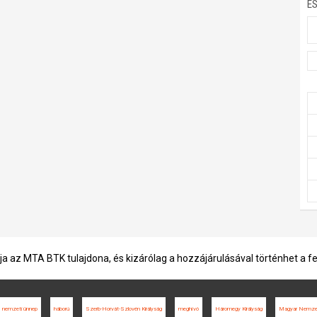
E
ja az MTA BTK tulajdona, és kizárólag a hozzájárulásával történhet a f
nemzeti ünnep
háború
Szerb-Horvát-Szlovén Királyság
meghívó
Háromegy Királyság
Magyar Nemzeti