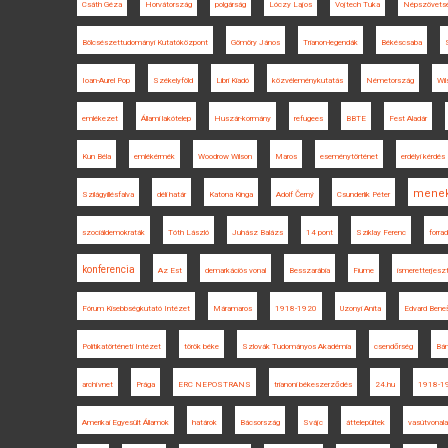
Csáth Géza
Horvátország
polgárság
Lóczy Lajos
Vojtech Tuka
Népszövets
Bölcsészettudományi Kutatóközpont
Gömöry János
Trianon-legendák
Békéscsaba
Ioan-Aurel Pop
Székelyföld
Libri Kiadó
közvéleménykutatás
Németország
Wil
emlékezet
Állami lakótelep
Huszár-kormány
refugees
BBTE
Fest Aladár
Kun Béla
emlékérmék
Woodrow Wilson
Maros
eseménytörténet
erdélyi kérdés
menek
Szilágyillésfalva
déli határ
Katona Kinga
Adolf Černý
Csunderlik Péter
szociáldemokraták
Tóth László
Juhász Balázs
14 pont
Sziklay Ferenc
forra
konferencia
Az Est
demarkációs vonal
Besszarábia
Fiume
ismeretterjesz
Fórum Kisebbségkutató Intézet
Máramaros
1918-1920
Uzonyi Anita
Edvard Bene
Politikatörténeti Intézet
török béke
Szlovák Tudományos Akadémia
csendőrség
Bán
archívnet
Prága
ERC NEPOSTRANS
trianoni békeszerződés
24.hu
1918-1
Amerikai Egyesült Államok
határok
Bácsország
Svájc
áttelepültek
vasútvonal