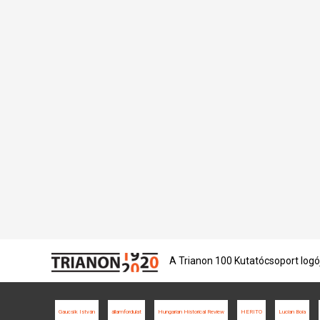
A Trianon 100 Kutatócsoport logó
Gaucsík István
államfordulat
Hungarian Historical Review
HERITO
Lucian Boia