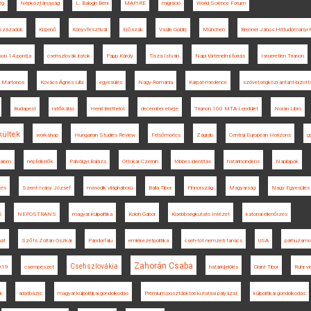
ég
Népköztársaság
L. Balogh Béni
MAPIRE
migráció
World Science Forum
Századok
Kisjenő
Könyvfesztivál
Erőszak
Vasile Goldiș
München
Brenner János Hittudományi F
son 14 pontja
csehszlovák iratok
Papp Károly
Tisza István
Napi történelmi forrás
Ismeretlen Trianon
Martonos
Kovács Ágnes Lilla
egyesülés
Nagy-Románia
Kárpát-medence
szövetségközi antant-bizott
Budapest
ratifikálás
Henri Berthelot
december elseje
Trianon 100 MTA-Lendület
Noran Libro
ültek
workshop
Hungarian Studies Review
Felsőmoécs
Zágráb
Central European Horizons
g
dalom
népfelkelők
Pálvölgyi Balázs
Ottokar Czernin
többes identitás
határincindens
Napilapok
tés
Szent-Ivány József
második világháború
Balla Tibor
Finnország
Magyarság
Nagy Egyesülés
š
NEPOSTRANS
magyar külpolitika
Koloh Gábor
Kisebbségkutató Intézet
katonai ellenőrzés
át
Szőts Zoltán Oszkár
Pándorfalu
emlékezetpolitika
cseh-tót nemzeti tanács
USA
párhuzamo
Zahorán Csaba
Csehszlovákia
919
csempészet
határkijelölés
Glant Tibor
Ruhr-vi
ak
adatbázis
magyar külpolitikai gondolkodás
Prémium posztdoktori kutatási pályázat
külpolitikai gondolkodás