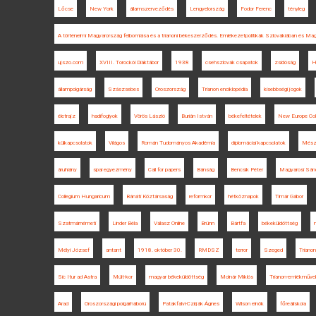
Lőcse
New York
államszerveződés
Lengyelország
Fodor Ferenc
tényleg
A történelmi Magyarország felbomlása és a trianoni békeszerződés. Emlékezetpolitikák Szlovákiában és Ma
ujszo.com
XVIII. Torockói Diáktábor
1938
csehszlovák csapatok
zsidóság
H
állampolgárság
Szászsebes
Oroszország
Trianon enciklopédia
kisebbségi jogok
életrajz
hadifoglyok
Vörös László
Burián István
békefeltételek
New Europe Col
külkapcsolatok
Világos
Román Tudományos Akadémia
diplomáciai kapcsolatok
Mészá
áruhiány
spai egyezmény
Call for papers
Bánság
Bencsik Péter
Magyarosi Sán
Collegium Hungaricum
Bánáti Köztársaság
reformkor
hétköznapok
Timár Gábor
Szatmárnémeti
Linder Béla
Válasz Online
Brünn
Bártfa
békeküldöttség
Mélyi József
antant
1918. október 30.
RMDSZ
terror
Szeged
Triano
Sic Itur ad Astra
Múlt-kor
magyar békeküldöttség
Molnár Miklós
Trianon-emlékműve
Arad
Oroszországi polgárháború
Patakfalvi-Czirják Ágnes
Wilson elnök
főreáliskola