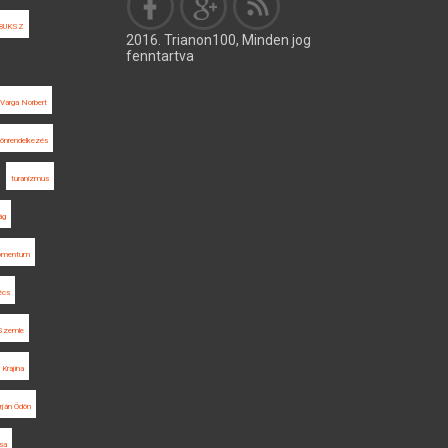
BUKSZ
2016. Trianon100, Minden jog
fenntartva
Varga Norbert
önrendelkezés
turanizmus
ág
Momentum
écs
 Szemle
Krajina
rján Ödön
sa