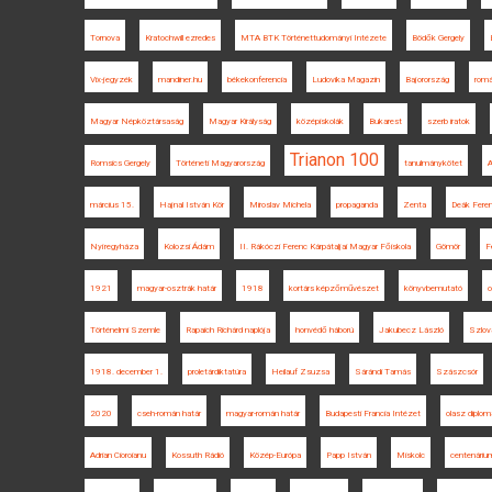
Tornova
Kratochwill ezredes
MTA BTK Történettudományi Intézete
Bödők Gergely
Vix-jegyzék
mandiner.hu
békekonferencia
Ludovika Magazin
Bajorország
rom
Magyar Népköztársaság
Magyar Királyság
középiskolák
Bukarest
szerb iratok
Trianon 100
Romsics Gergely
Történeti Magyarország
tanulmánykötet
A
március 15.
Hajnal István Kör
Miroslav Michela
propaganda
Zenta
Deák Fere
Nyíregyháza
Kolozsi Ádám
II. Rákóczi Ferenc Kárpátaljai Magyar Főiskola
Gömör
F
1921
magyar-osztrák határ
1918
kortárs képzőművészet
könyvbemutató
o
Történelmi Szemle
Rapaich Richárd naplója
honvédő háború
Jakubecz László
Szlov
1918. december 1.
proletárdiktatúra
Heilauf Zsuzsa
Sárándi Tamás
Szászcsór
2020
cseh-román határ
magyar-román határ
Budapesti Francia Intézet
olasz diplom
Adrian Cioroianu
Kossuth Rádió
Közép-Európa
Papp István
Miskolc
centenáriu