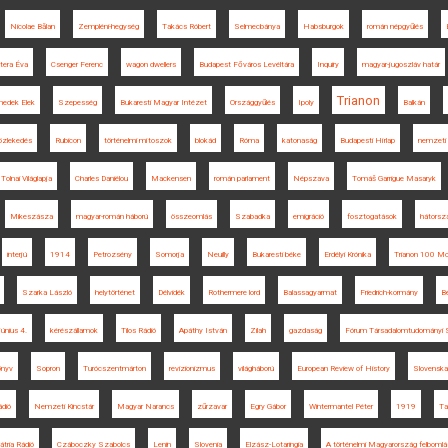
Nicolae Bălan
Zempléni-hegység
Takács Róbert
Selmecbánya
Habsburgok
román népgyűlés
ttera Éva
Csenger Ferenc
wagon dwellers
Budapest Főváros Levéltára
Inquiry
magyar-jugoszláv határ
Trianon
nedek Elek
Szepesség
Bukaresti Magyar Intézet
Országgyűlés
Ipoly
Balkán
közlekedés
Rubicon
történelmi mítoszok
blokád
Róma
katonaság
Budapesti Hírlap
nemzeti 
Tolnai Világlapja
Charles Daniélou
Mackensen
román parlament
Népszava
Tomáš Garrigue Masaryk
Mikeszásza
magyar-román háború
összeomlás
Szabadka
emigráció
fosztogatások
hátorsz
interjú
1914
Petrozsény
Somorja
Neuilly
Bukaresti béke
Erdélyi Krónika
Trianon 100 
Szarka László
helytörténet
Délvidék
Rothermere lord
Balassagyarmat
Friedrich-kormány
B
június 4.
kérészállamok
Tilos Rádió
Apáthy István
Zilah
gazdaság
Fórum Társadalomtudományi
önyv
Sopron
Turócszentmárton
revizionizmus
világháború
European Review of History
Slovenska 
ádió
Nemzeti Kincstár
Magyar Narancs
zűrzavar
Egry Gábor
Wintermantel Péter
1919
Ta
átria Rádió
Czáboczky Szabolcs
Lenin
Slovenia
Elzász-Lotaringia
A történelmi Magyarország felbomlá