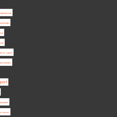
Magyarország
utonómiája
zmus
szló
ter M. Judson
and Societies
port
uravidék
um Intézet