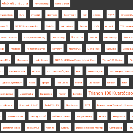
első világháború
nemzetőrség
Garbai Sándor
gyarországon
Duna
évforduló
diplomácia
December 1
Iaşi
szobrok
1917
történelmi 
atos Pál
SZTE Szabadegyetem
Szibéria
legionáriusok
Brassó
HVG
pincérek
Tótország a
Románia
román támadás
Szovjet-Oroszország
Olaszország
ma7.sk
BBC History
föderali
lege
integráció
Központi hatalmak
Komárom
Nagybánya
Molnár Imre
Szlovákia
Göncz Lá
ros Flóra
Marosvécs
irredentizmus
NKE EJKK Közép-Európa Kutatóintézet
Trianon 100 Rubicon
Pie
dor
román csapatok
oktatás
szimbolikus térfoglalás
Berlin
Romsics Ignác
East European Politics 
Digitális Legendárium
Kassa
Eperjes
Tost László
levéltár
Clio Intézet
források
tótok
Trianon 100 Kutatócso
nacionalizmus
Jászi Oszkár
Karánsebes
Poznan
Lendület
n emlékezete
Bukovszky László
Tóth Péter Pál
Nagybarcsa
MTA
Magyarországi Tanácsköztársaság
k
Wekerle Sándor
Gazdag József
első bécsi döntés
Károlyi-kormány
Krónika
Beregszász
M
georeferált térkép
bolsevizmus
recenzió
Kisinyov
Budapest Science Meetup
Gombaszög
Fór