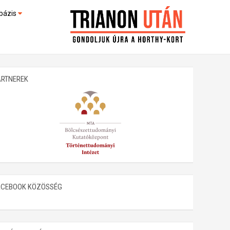
bázis
művek (feltöltés alatt)
kültek
ARTNEREK
ACEBOOK KÖZÖSSÉG