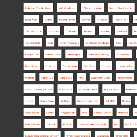
Habsburg Ottó Alapítvány
Vörös Hadsereg
100 éves évforduló
Szeghy-Gayer Veronika
Bayer Árpád
Bulgária
Beyond Trianon
azonnali
mítoszok
Takács Tibor
Bi
Trianoni Szemle
leszerelés
nőtörténet
Teleki Pál
Masaryk
Temesvár
Be
jugoszláv határ
Déda
román megszállás
őszirózsás forradalom
Dráva
vasúti 
Károlyi Mihály
Murber Ibolya
nemzetépítés
Tanácsköztársaság
Roman Holec
Mohr Szilárd
Felsőrépa
Franciaország
Rigó Máté
Pozsony
impériumváltás
Inforádió
Tulipán Éva
Balázsfalva
MÁV
Kosztolányi Dezső
közélelmezés
csehszlovák-magyar határ
Maniu Gyula
gazdaságtörténet
Hornyák Árpád
élelmezés
szerbek
Csinta Samu
Ljubljana
Székely Hadosztály
Gali Máté
Ukrajna
népszavazás
Korridor
Nagyhalmágy
Déva
Erdélyi Múzeum
emlékmű
K
Horthy Miklós
Dalmácia
Klubrádió
Osztrák-Magyar Monarchia
Ada
Katolikus R
Nemzeti Közszolgálati Egyetem
román nemzeti egység
Jugoszlávia
térképzetek
P