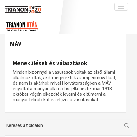
Toggle
navigati
Projekt
Rólunk
Előzmények
Hírek
A kutatócsoport működéséről
Nemzetközi kontextus: iratok és
MÁV
interpretációk
Blog
Munkatársaink
Az összeomlás és a magyar társadalom
Krónika
Menekülések és választások
A békerendszer megszilárdulása
Galéria
Minden bizonnyal a vasutasok voltak az első állami
Utókor és emlékezet
Adatbázis
alkalmazottak, akik megérezték az impériumváltást,
és nem is akárhol: mivel Horvátországban a MÁV
Visszhang
Emlékművek (feltöltés alatt)
egyúttal a magyar államot is jelképezte, már 1918
október végén elkezdték leverni és eltüntetni a
Publikációk
Menekültek
magyar feliratokat és elűzni a vasutasokat.
Kapcsolat
Trianon-kommentár
Dokumentumok
A trianoni szerződés