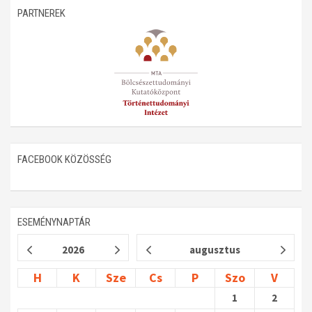
PARTNEREK
Műhelymunkák
FACEBOOK KÖZÖSSÉG
ESEMÉNYNAPTÁR
2026
augusztus
H
K
Sze
Cs
P
Szo
V
1
2