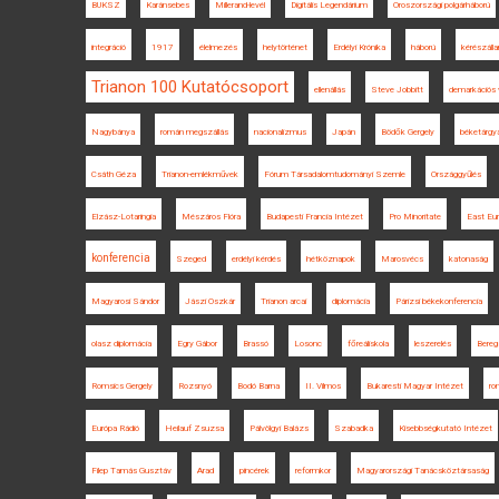
BUKSZ
Karánsebes
Millerand-levél
Digitális Legendárium
Oroszországi polgárháború
integráció
1917
élelmezés
helytörténet
Erdélyi Krónika
háború
kérészáll
Trianon 100 Kutatócsoport
ellenállás
Steve Jobbitt
demarkációs 
Nagybánya
román megszállás
nacionalizmus
Japán
Bödők Gergely
béketárgy
Csáth Géza
Trianon-emlékművek
Fórum Társadalomtudományi Szemle
Országgyűlés
Elzász-Lotaringia
Mészáros Flóra
Budapesti Francia Intézet
Pro Minoritate
East Eur
konferencia
Szeged
erdélyi kérdés
hétköznapok
Marosvécs
katonaság
Magyarosi Sándor
Jászi Oszkár
Trianon arcai
diplomácia
Párizsi békekonferencia
olasz diplomácia
Egry Gábor
Brassó
Losonc
főreáliskola
leszerelés
Bere
Romsics Gergely
Rozsnyó
Bodó Barna
II. Vilmos
Bukaresti Magyar Intézet
ro
Európa Rádió
Heilauf Zsuzsa
Pálvölgyi Balázs
Szabadka
Kisebbségkutató Intézet
Filep Tamás Gusztáv
Arad
pincérek
reformkor
Magyarországi Tanácsköztársaság