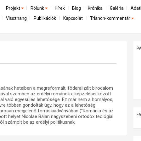
Projekt
Rólunk
Hírek
Blog
Krónika
Galéria
Adat
Visszhang
Publikációk
Kapcsolat
Trianon-kommentár
Előzmények
A kutatócsoport működéséről
Emlék
Dokumentumok
Nemzetközi kontextus: iratok és interpretációk
Munkatársaink
Mene
A trianoni szerződés
Az összeomlás és a magyar társadalom
P
Műhelymunkák
A békerendszer megszilárdulása
Utókor és emlékezet
ának heteiben a megreformált, föderalizált birodalom
ájával szemben az erdélyi románok elképzelései között
al való egyesülés lehetősége. Ez már nem a homályos,
gyre többen gondolták úgy, hogy ez a lehetőség
hamarosan megjelenő forráskiadványában ("Románia és az
F
tt helyet Nicolae Bălan nagyszebeni ortodox teológiai
ról számolt be az erdélyi politikusnak.