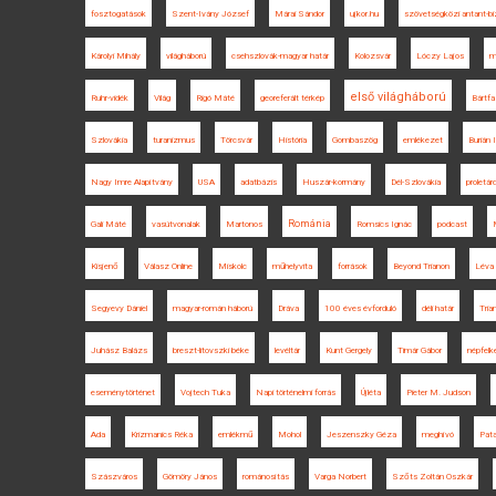
fosztogatások
Szent-Ivány József
Márai Sándor
ujkor.hu
szövetségközi antant-bi
Károlyi Mihály
világháború
csehszlovák-magyar határ
Kolozsvár
Lóczy Lajos
m
első világháború
Ruhr-vidék
Világ
Rigó Máté
georeferált térkép
Bártfa
Szlovákia
turanizmus
Törcsvár
História
Gombaszög
emlékezet
Burián 
Nagy Imre Alapítvány
USA
adatbázis
Huszár-kormány
Dél-Szlovákia
proletár
Románia
Gali Máté
vasútvonalak
Martonos
Romsics Ignác
podcast
Kisjenő
Válasz Online
Miskolc
műhelyvita
források
Beyond Trianon
Léva
Segyevy Dániel
magyar-román háború
Dráva
100 éves évforduló
déli határ
Tria
Juhász Balázs
breszt-litovszki béke
levéltár
Kunt Gergely
Timár Gábor
népfelk
eseménytörténet
Vojtech Tuka
Napi történelmi forrás
Újléta
Pieter M. Judson
Ada
Krizmanics Réka
emlékmű
Mohol
Jeszenszky Géza
meghívó
Pata
Szászváros
Gömöry János
románosítás
Varga Norbert
Szőts Zoltán Oszkár