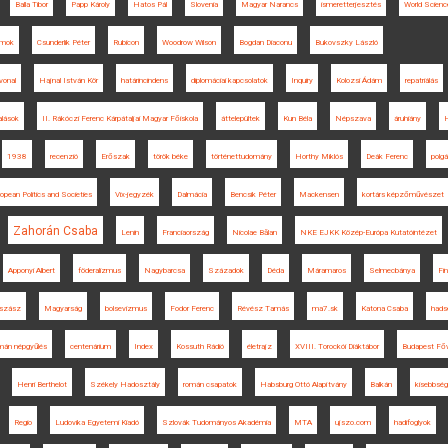
Balla Tibor
Papp Károly
Hatos Pál
Slovenia
Magyar Narancs
ismeretterjesztés
World Scien
amok
Csunderlik Péter
Rubicon
Woodrow Wilson
Bogdan Diaconu
Bukovszky László
vonal
Hajnal István Kör
határincindens
diplomáciai kapcsolatok
Inquiry
Kolozsi Ádám
repatriálás
alások
II. Rákóczi Ferenc Kárpátaljai Magyar Főiskola
áttelepültek
Kun Béla
Népszava
áruhiány
1938
recenzió
Erőszak
török béke
történettudomány
Horthy Miklós
Deák Ferenc
polg
opean Politics and Societies
Vix-jegyzék
Dalmácia
Bencsik Péter
Mackensen
kortárs képzőművészet
Zahorán Csaba
Lenin
Franciaország
Nicolae Bălan
NKE EJKK Közép-Európa Kutatóintézet
Apponyi Albert
föderalizmus
Nagybarcsa
Századok
Déda
Máramaros
Selmecbánya
Fi
gszász
Magyarság
bolsevizmus
Fodor Ferenc
Révész Tamás
ma7.sk
Katona Csaba
hads
mán népgyűlés
centenárium
Index
Kossuth Rádió
életrajz
XVIII. Torockói Diáktábor
Budapest Főv
Henri Berthelot
Székely Hadosztály
román csapatok
Habsburg Ottó Alapítvány
Balkán
kisebbség
Regio
Ludovika Egyetemi Kiadó
Szlovák Tudományos Akadémia
MTA
ujszo.com
hadifoglyok