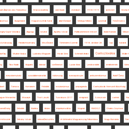
ült Államok útja Trianonhoz
Marosvásárhely
Libri Kiadó
statárium
1918-1919
archívnet
Közép-
akizmus
Burgenland
magyar-osztrák határ
államfordulat
Melega Miklós
azonnali
Felsőmoécs
eghy-Gayer Veronika
Algyógy
kézirat
Apáthy István
Politikatörténeti Intézet
Bárdi Nándor
Wilson
köztársaság
Friedrich-kormány
Mezőbánd
Történelmi Szemle
1918. október 28.
Iaşi
határok
Csehszlovákia
orfalu
Murber Ibolya
Ludovika Magazin
Hicsik Dóra
Schmidt Anikó
Müller 
ég
Tilos Rádió
Bulgária
blokád
conference
Lucian Boia
Lendva-vidék
emlékérmék
Gönc
könyvbemutató
szociáldemokraták
hátország
koncepciós per
antiszemitizmus
Adolf Černý
bert
Tornova
Komárom
Felvidék
revizionizmus
propaganda
Csehszlovák Nemzeti Bizottság
gyar Monarchia
Masaryk
Tost László
Tusványos 2017
emigráció
Szászcsór
csehek
Fi
sendőrség
Délvidék
Batrina
Brünn
impériumváltás
Nógrád
RMDSZ
Charles Seymour
mi mítoszok
Dékány István
békeelőkészítés
A történelmi Magyarország felbomlása
Nagy-Románia
for