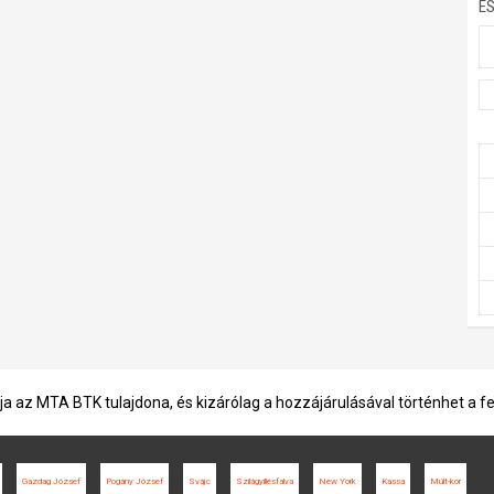
E
ja az MTA BTK tulajdona, és kizárólag a hozzájárulásával történhet a f
Gazdag József
Pogány József
Svájc
Szilágyillésfalva
New York
Kassa
Múlt-kor