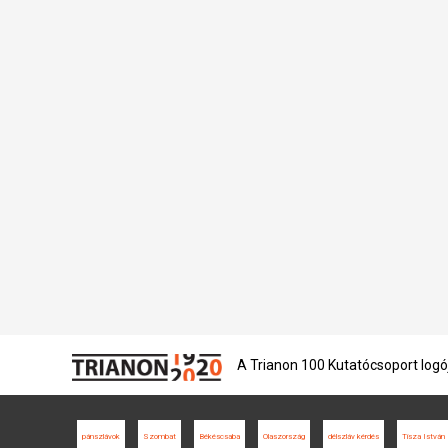
A Trianon 100 Kutatócsoport logó
pánszlávok
Szombat
Békéscsaba
Olaszország
délszláv kérdés
Tisza István