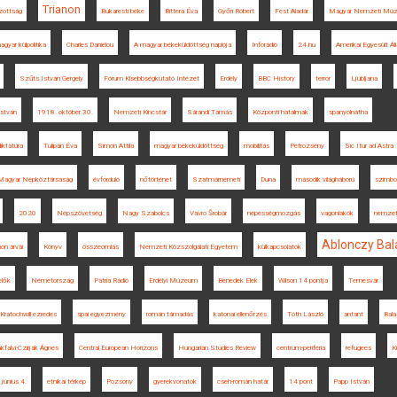
Trianon
zottság
Bukaresti béke
Bittera Éva
Győri Róbert
Fest Aladár
Magyar Nemzeti Mú
agyar külpolitika
Charles Daniélou
A magyar békeküldöttség naplója
Inforádió
24.hu
Amerikai Egyesült Á
Szűts István Gergely
Fórum Kisebbségkutató Intézet
Erdély
BBC History
terror
Ljubljana
István
1918. október 30.
Nemzeti Kincstár
Sárándi Tamás
Központi hatalmak
spanyolnátha
diktatúra
Tulipán Éva
Simon Attila
magyar békeküldöttség
mobilitás
Petrozsény
Sic Itur ad Astra
Magyar Népköztársaság
évforduló
nőtörténet
Szatmárnémeti
Duna
második világháború
szimbol
2020
Népszövetség
Nagy Szabolcs
Vavro Šrobár
népességmozgás
vagonlakók
nemzet
Ablonczy Bal
non árvái
Könyv
összeomlás
Nemzeti Közszolgálati Egyetem
külkapcsolatok
elők
Németország
Pátria Rádió
Erdélyi Múzeum
Benedek Elek
Wilson 14 pontja
Temesvár
Kratochwill ezredes
spai egyezmény
román támadás
katonai ellenőrzés
Tóth László
antant
Bal
kfalvi-Czirják Ágnes
Central European Horizons
Hungarian Studies Review
centrum-periféria
refugees
K
június 4.
etnikai térkép
Pozsony
gyerekvonatok
cseh-román határ
14 pont
Papp István