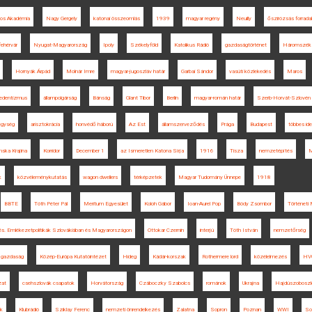
os Akadémia
Nagy Gergely
katonai összeomlás
1939
magyar regény
Neuilly
őszirózsás forrad
fehérvár
Nyugat-Magyarország
Ipoly
Székelyföld
Katolikus Rádió
gazdaságtörténet
Háromszék
Hornyák Árpád
Molnár Imre
magyar-jugoszláv határ
Garbai Sándor
vasúti közlekedés
Maros
rredentizmus
állampolgárság
Bánság
Glant Tibor
Berlin
magyar-román határ
Szerb-Horvát-Szlovén 
egység
arisztokrácia
honvédő háború
Az Est
államszerveződés
Prága
Budapest
többes ide
nska Krajina
Korridor
December 1
az Ismeretlen Katona Sírja
1916
Tisza
nemzetépítés
M
k
közvéleménykutatás
wagon dwellers
térképzetek
Magyar Tudomány Ünnepe
1918
BBTE
Tóth Péter Pál
Meritum Egyesület
Koloh Gábor
Ioan-Aurel Pop
Bódy Zsombor
Történeti
dés. Emlékezetpolitikák Szlovákiában és Magyarországon
Ottokar Czernin
interjú
Tóth István
nemzetőrség
gazdaság
Közép-Európa Kutatóintézet
Hideg
Kádár-korszak
Rothermere lord
közélelmezés
HV
zat
csehszlovák csapatok
Horvátország
Czáboczky Szabolcs
románok
Ukrajna
Hajdúszoboszl
ok
Klubrádió
Sziklay Ferenc
nemzeti önrendelkezés
Zalatna
Sopron
Poznan
WWI
So