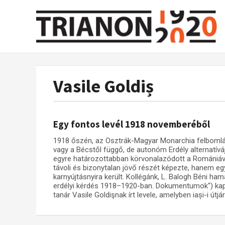
Vasile Goldiș
Egy fontos levél 1918 novemberéből
1918 őszén, az Osztrák-Magyar Monarchia felbomlás
vagy a Bécstől függő, de autonóm Erdély alternatív
egyre határozottabban körvonalazódott a Romániáv
távoli és bizonytalan jövő részét képezte, hanem e
karnyújtásnyira került. Kollégánk, L. Balogh Béni 
erdélyi kérdés 1918–1920-ban. Dokumentumok") kapo
tanár Vasile Goldişnak írt levele, amelyben iași-i útjá