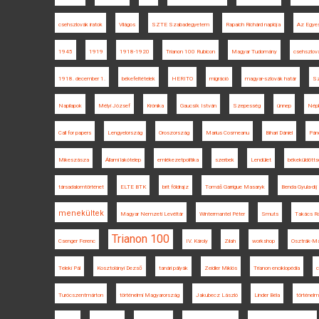
csehszlovák iratok
Világos
SZTE Szabadegyetem
Rapaich Richárd naplója
Az Egyes
1945
1919
1918-1920
Trianon 100 Rubicon
Magyar Tudomány
csehszlov
1918. december 1.
békefeltételek
HERITO
migráció
magyar-szlovák határ
Sz
Napilapok
Mélyi József
Krónika
Gaucsík István
Szepesség
ünnep
Nép
Call for papers
Lengyelország
Oroszország
Marius Cosmeanu
Bihari Dániel
Pánd
Mikeszásza
Állami lakótelep
emlékezetpolitika
szerbek
Lendület
békeküldötts
társadalomtörténet
ELTE BTK
brit földrajz
Tomáš Garrigue Masaryk
Benda Gyula-díj
menekültek
Magyar Nemzeti Levéltár
Wintermantel Péter
Smuts
Takács Ró
Trianon 100
Csenger Ferenc
IV. Károly
Zilah
workshop
Osztrák-Ma
Teleki Pál
Kosztolányi Dezső
tanári pályák
Zeidler Miklós
Trianon enciklopédia
c
Turócszentmárton
történelmi Magyarország
Jakubecz László
Linder Béla
történel