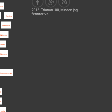
alom
2016. Trianon100, Minden jog
fenntartva
Eperjes
Berthelot
Királyság
ntitás
ünchen
 Magyarország
G
ó
morja