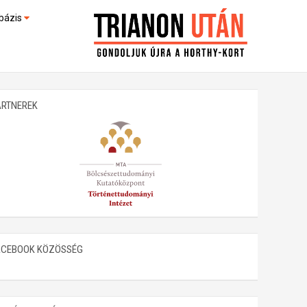
bázis
művek (feltöltés alatt)
kültek
ARTNEREK
ACEBOOK KÖZÖSSÉG