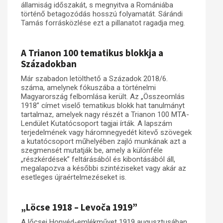
államiság időszakát, s megnyitva a Romániába
történő betagozódás hosszú folyamatát. Sárándi
Tamás forrásközlése ezt a pillanatot ragadja meg.
A Trianon 100 tematikus blokkja a
Századokban
Már szabadon letölthető a Századok 2018/6.
száma, amelynek fókuszába a történelmi
Magyarország felbomlása került. Az „Összeomlás
1918” címet viselő tematikus blokk hat tanulmányt
tartalmaz, amelyek nagy részét a Trianon 100 MTA-
Lendület Kutatócsoport tagjai írták. A lapszám
terjedelmének vagy háromnegyedét kitevő szövegek
a kutatócsoport műhelyében zajló munkának azt a
szegmensét mutatják be, amely a különféle
„részkérdések” feltárásából és kibontásából áll,
megalapozva a későbbi szintéziseket vagy akár az
esetleges újraértelmezéseket is.
„Löcse 1918 – Levoča 1919”
A lőcsei Honvéd-emlékművet 1919 augusztusában