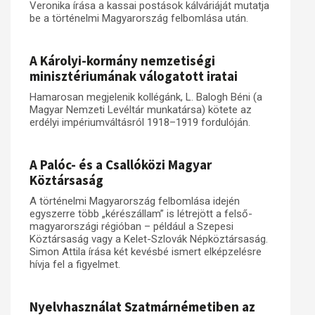
Veronika írása a kassai postások kálváriáját mutatja
be a történelmi Magyarország felbomlása után.
A Károlyi-kormány nemzetiségi
minisztériumának válogatott iratai
Hamarosan megjelenik kollégánk, L. Balogh Béni (a
Magyar Nemzeti Levéltár munkatársa) kötete az
erdélyi impériumváltásról 1918–1919 fordulóján.
A Palóc- és a Csallóközi Magyar
Köztársaság
A történelmi Magyarország felbomlása idején
egyszerre több „kérészállam” is létrejött a felső-
magyarországi régióban – például a Szepesi
Köztársaság vagy a Kelet-Szlovák Népköztársaság.
Simon Attila írása két kevésbé ismert elképzelésre
hívja fel a figyelmet.
Nyelvhasználat Szatmárnémetiben az