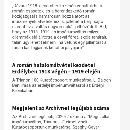
„Dévára 1918. december közepén vonultak be a
román csapatok, és a berendezkedő román
közigazgatás hamarosan hozzálátott az
intézmények átvételéhez is, jóllehet a helyi sajtó
szerint ez a váltás nagyon sokáig elhúzódott. Azt,
hogy az 1918–1919-es impériumváltás milyen
dilemmák elé állította a dévai főreáliskola tanárait,
talán úgy lehet felmérni, ha vetünk egy pillantást a
tanári kar tagjainak későbbi pályájára.”
A román hatalomátvétel kezdetei
Erdélyben 1918 végén – 1919 elején
A Trianon 100 Kutatócsoport munkatársa, L. Balogh
Béni írása az erdélyi impériumváltásról az Erdélyi
Krónikában.
Megjelent az Archívnet legújabb száma
Az Archívnet legújabb, 2020/2 száma a "Megszállás,
impériumváltás, Trianon - I." címet viseli.
Kutatócsoportunk munkatársa, Szeghy-Gayer