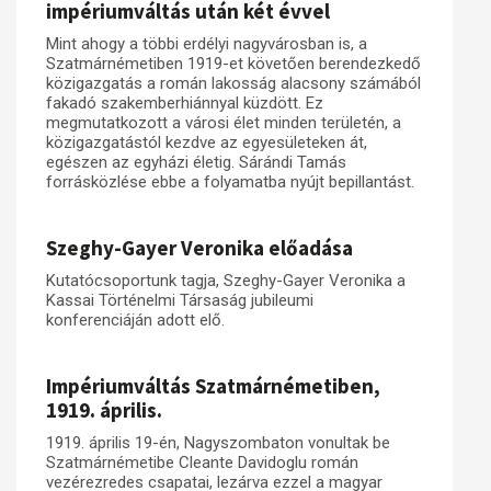
impériumváltás után két évvel
Mint ahogy a többi erdélyi nagyvárosban is, a
Szatmárnémetiben 1919-et követően berendezkedő
közigazgatás a román lakosság alacsony számából
fakadó szakemberhiánnyal küzdött. Ez
megmutatkozott a városi élet minden területén, a
közigazgatástól kezdve az egyesületeken át,
egészen az egyházi életig. Sárándi Tamás
forrásközlése ebbe a folyamatba nyújt bepillantást.
Szeghy-Gayer Veronika előadása
Kutatócsoportunk tagja, Szeghy-Gayer Veronika a
Kassai Történelmi Társaság jubileumi
konferenciáján adott elő.
Impériumváltás Szatmárnémetiben,
1919. április.
1919. április 19-én, Nagyszombaton vonultak be
Szatmárnémetibe Cleante Davidoglu román
vezérezredes csapatai, lezárva ezzel a magyar