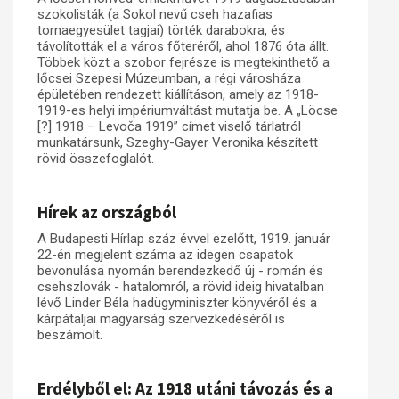
szokolisták (a Sokol nevű cseh hazafias
tornaegyesület tagjai) törték darabokra, és
távolították el a város főteréről, ahol 1876 óta állt.
Többek közt a szobor fejrésze is megtekinthető a
lőcsei Szepesi Múzeumban, a régi városháza
épületében rendezett kiállításon, amely az 1918-
1919-es helyi impériumváltást mutatja be. A „Löcse
[?] 1918 – Levoča 1919” címet viselő tárlatról
munkatársunk, Szeghy-Gayer Veronika készített
rövid összefoglalót.
Hírek az országból
A Budapesti Hírlap száz évvel ezelőtt, 1919. január
22-én megjelent száma az idegen csapatok
bevonulása nyomán berendezkedő új - román és
csehszlovák - hatalomról, a rövid ideig hivatalban
lévő Linder Béla hadügyminiszter könyvéről és a
kárpátaljai magyarság szervezkedéséről is
beszámolt.
Erdélyből el: Az 1918 utáni távozás és a