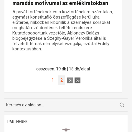
maradás motívumai az emlékiratokban
A privát történelmek és a köztörténelem számtalan,
egymást konstituáló összefüggése kerül újra
előtérbe, miközben kibomlik a személyes sorsokat
meghatározó döntések feltételrendszere.
Kutatócsoportunk vezetője, Ablonczy Balázs
blogbejegyzése a Szeghy-Gayer Veronika által is
felvetett témák némelyikét vizsgálja, ezúttal Erdély
kontextusában.
összesen: 19 db
| 18 db/oldal
1
2
PARTNEREK