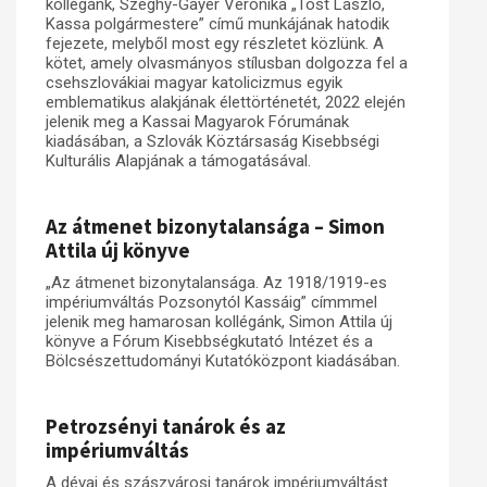
kollégánk, Szeghy-Gayer Veronika „Tost László,
Kassa polgármestere” című munkájának hatodik
Műhelymunkák
fejezete, melyből most egy részletet közlünk. A
kötet, amely olvasmányos stílusban dolgozza fel a
csehszlovákiai magyar katolicizmus egyik
emblematikus alakjának élettörténetét, 2022 elején
jelenik meg a Kassai Magyarok Fórumának
kiadásában, a Szlovák Köztársaság Kisebbségi
Kulturális Alapjának a támogatásával.
Az átmenet bizonytalansága – Simon
Attila új könyve
„Az átmenet bizonytalansága. Az 1918/1919-es
impériumváltás Pozsonytól Kassáig” címmmel
jelenik meg hamarosan kollégánk, Simon Attila új
könyve a Fórum Kisebbségkutató Intézet és a
Bölcsészettudományi Kutatóközpont kiadásában.
Petrozsényi tanárok és az
impériumváltás
A dévai és szászvárosi tanárok impériumváltást