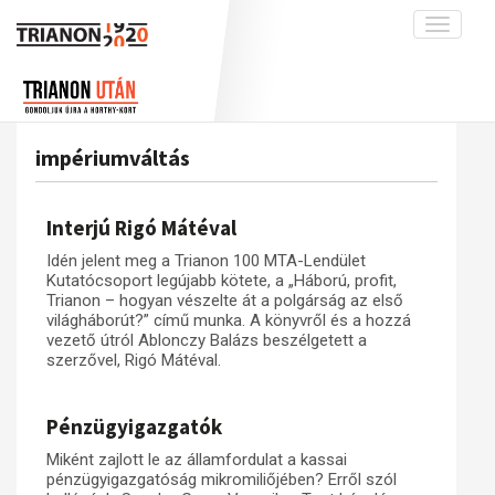
Toggle
navigati
Projekt
Rólunk
Előzmények
Hírek
A kutatócsoport működéséről
Nemzetközi kontextus: iratok és
impériumváltás
interpretációk
Blog
Munkatársaink
Az összeomlás és a magyar társadalom
Krónika
Interjú Rigó Mátéval
A békerendszer megszilárdulása
Galéria
Idén jelent meg a Trianon 100 MTA-Lendület
Utókor és emlékezet
Adatbázis
Kutatócsoport legújabb kötete, a „Háború, profit,
Trianon – hogyan vészelte át a polgárság az első
Visszhang
Emlékművek (feltöltés alatt)
világháborút?” című munka. A könyvről és a hozzá
vezető útról Ablonczy Balázs beszélgetett a
Publikációk
Menekültek
szerzővel, Rigó Mátéval.
Kapcsolat
Trianon-kommentár
Pénzügyigazgatók
Dokumentumok
Miként zajlott le az államfordulat a kassai
pénzügyigazgatóság mikromiliőjében? Erről szól
A trianoni szerződés