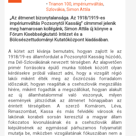
•
Trianon 100
,
impériumváltás
,
Műhelymunkák
Szlovákia
,
Simon Attila
„Az átmenet bizonytalansága. Az 1918/1919-es
impériumváltás Pozsonytól Kassáig” címmmel jelenik
meg hamarosan kollégánk, Simon Attila új könyve a
Fórum Kisebbségkutató Intézet és a
Bölcsészettudományi Kutatóközpont kiadásában.
A kötet azt kívánja bemutatni, hogyan zajlott le az
1918/19-es államfordulat a Pozsonytól Kassáig húzódó,
ma Dél-Szlovákiának nevezett térségben. Az alapvetően
primér forrásokra épülő munka többek között olyan
kérdésekre próbál választ adni, hogy a vizsgált régió
lakói miként élték meg az őszirózsás forradalom
időszakát, hogyan reagáltak a csehszlovák megszállás
hírére, miként fogadták a megszállókat, hogyan alakult
az új államhatalommal való viszonyuk, milyen
események játszódtak az átmenet hónapjaiban az
érintett térségében. A szerző Komárom, Léva,
Rimaszombat, Kassa és más felvidéki városok és
lakóinak korabeli sorsán keresztül a magyar állam
fokozatos kivonulásának és a csehszlovák állam
kiépülésének az egymással párhuzamos folyamatát
mutatja be, miközben vizsgálatának fókuszában nem a