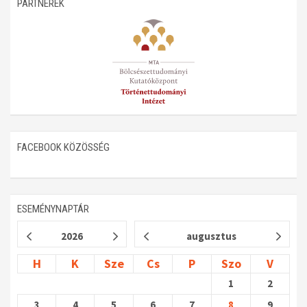
PARTNEREK
Műhelymunkák
FACEBOOK KÖZÖSSÉG
ESEMÉNYNAPTÁR
2026
augusztus
H
K
Sze
Cs
P
Szo
V
1
2
3
4
5
6
7
8
9