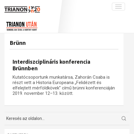
Toggle
navigati
Projekt
Rólunk
Előzmények
Hírek
A kutatócsoport működéséről
Nemzetközi kontextus: iratok és
Brünn
interpretációk
Blog
Munkatársaink
Az összeomlás és a magyar társadalom
Krónika
Interdiszciplináris konferencia
A békerendszer megszilárdulása
Galéria
Brünnben
Utókor és emlékezet
Adatbázis
Kutatócsoportunk munkatársa, Zahorán Csaba is
részt vett a Historia Europeana „Felidézett és
Visszhang
Emlékművek (feltöltés alatt)
elfelejtett mérföldkövek” című brünni konferenciáján
2019. november 12–13. között.
Publikációk
Menekültek
Kapcsolat
Trianon-kommentár
Dokumentumok
A trianoni szerződés