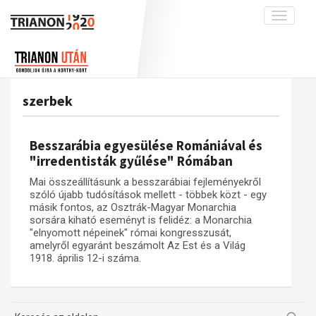
Toggle
navigati
Projekt
Rólunk
Előzmények
Hírek
A kutatócsoport működéséről
Nemzetközi kontextus: iratok és
szerbek
interpretációk
Blog
Munkatársaink
Az összeomlás és a magyar társadalom
Krónika
Besszarábia egyesülése Romániával és
A békerendszer megszilárdulása
Galéria
"irredentisták gyűlése" Rómában
Utókor és emlékezet
Adatbázis
Mai összeállításunk a besszarábiai fejleményekről
szóló újabb tudósítások mellett - többek közt - egy
Visszhang
Emlékművek (feltöltés alatt)
másik fontos, az Osztrák-Magyar Monarchia
sorsára kiható eseményt is felidéz: a Monarchia
Publikációk
Menekültek
"elnyomott népeinek" római kongresszusát,
Kapcsolat
amelyről egyaránt beszámolt Az Est és a Világ
1918. április 12-i száma.
Trianon-kommentár
Dokumentumok
A trianoni szerződés