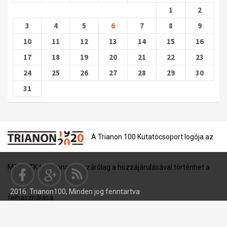
1
2
3
4
5
6
7
8
9
10
11
12
13
14
15
16
17
18
19
20
21
22
23
24
25
26
27
28
29
30
31
A Trianon 100 Kutatócsoport logója az
MTA BTK tulajdona, és kizárólag a hozzájárulásával történhet a
2016. Trianon100, Minden jog fenntartva
felhasználása.