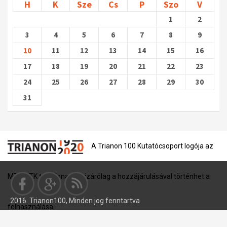
H
K
Sze
Cs
P
Szo
V
1
2
3
4
5
6
7
8
9
10
11
12
13
14
15
16
17
18
19
20
21
22
23
24
25
26
27
28
29
30
31
A Trianon 100 Kutatócsoport logója az
MTA BTK tulajdona, és kizárólag a hozzájárulásával történhet a
2016. Trianon100, Minden jog fenntartva
felhasználása.