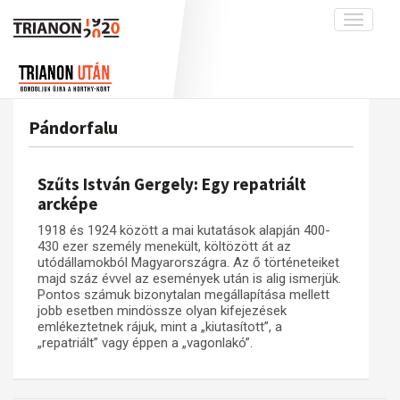
Toggle
navigati
Projekt
Rólunk
Előzmények
Hírek
A kutatócsoport működéséről
Nemzetközi kontextus: iratok és
Pándorfalu
interpretációk
Blog
Munkatársaink
Az összeomlás és a magyar társadalom
Krónika
Szűts István Gergely: Egy repatriált
A békerendszer megszilárdulása
Galéria
arcképe
Utókor és emlékezet
Adatbázis
1918 és 1924 között a mai kutatások alapján 400-
430 ezer személy menekült, költözött át az
Visszhang
Emlékművek (feltöltés alatt)
utódállamokból Magyarországra. Az ő történeteiket
majd száz évvel az események után is alig ismerjük.
Publikációk
Menekültek
Pontos számuk bizonytalan megállapítása mellett
Kapcsolat
jobb esetben mindössze olyan kifejezések
emlékeztetnek rájuk, mint a „kiutasított”, a
Trianon-kommentár
„repatriált” vagy éppen a „vagonlakó”.
Dokumentumok
A trianoni szerződés