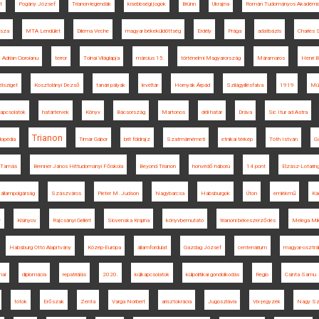
t
Pogány József
Trianon-legendák
kisebbségi jogok
Brünn
Ukrajna
Román Tudományos Akadémi
isza
MTA Lendület
Dilema Veche
magyar békeküldöttség
Erdély
Prága
adatbázis
Charles
Adrian Cioroianu
terror
Tolnai Világlapja
március 15.
történelmi Magyarország
Máramaros
Henri B
élsziget
Kosztolányi Dezső
tanári pályák
levéltár
Hornyák Árpád
Szilágyillésfalva
1919
Mül
kapcsolatok
határtervek
Könyv
Bácsország
Martonos
déli határ
Dráva
Sic Itur ad Astra
Trianon
lopédia
Timár Gábor
brit földrajz
Szatmárnémeti
etnikai térkép
Tóth István
G
 Tamás
Brenner János Hittudományi Főiskola
Beyond Trianon
honvédő háború
14 pont
Elzász-Lotaring
állampolgárság
Szászváros
Pieter M. Judson
Nagybarcsa
Habsburgok
Úton
emlékmű
Ká
y
Kisinyov
Rajcsányi Gellért
Slovenska Krajina
könyvbemutató
trianoni békeszerződés
Melega Mik
Habsburg Ottó Alapítvány
Közép-Európa
államfordulat
Gazdag József
centenárium
magyar-osztrá
nal
diplomácia
repatriálás
2020.
külkapcsolatok
külpolitikai gondolkodás
Regio
Csinta Samu
tótok
Erőszak
Zenta
Varga Norbert
arisztokrácia
Jugoszlávia
Vix-jegyzék
Nagy Sz