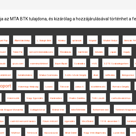
ja az MTA BTK tulajdona, és kizárólag a hozzájárulásával történhet a f
urel Pop
Állami lakótelep
L. Balogh Béni
Krónika
optánsok
Nógrád
Murber Ibolya
Bencsik Pét
észet
Teleki Pál
nemzeti önrendelkezés
főreáliskola
Gali Máté
Délvidék
Japán
Inquiry
ászló
ujszo.com
eseménytörténet
Bayer Árpád
Szabadka
HVG
SZTE Szabadegyetem
atóintézet
határincindens
Marius Cosmeanu
Szűts István Gergely
Arad
ratifikálás
Beregszász
soport
Háromegy Királyság
Losonc
Törcsvár
június 4.
közélelmezés
Romsics Gergely
Háromszék
Nagy Egyesülés
Karánsebes
Charles Daniélou
Tóth László
csehszlovakizmus
rák-Magyar Monarchia
Szilágykövesd
Molnár Imre
békefeltételek
Rothermere lord
Történeti Magyaror
épa
cseh-tót nemzeti tanács
Fórum Intézet
egyesülés
Mezőbánd
1918. december 1.
határkije
pont
Múlt-kor
Temesvár
népszavazás
Bihari Dániel
Nagy Imre Alapítvány
Lucian Boia
nem