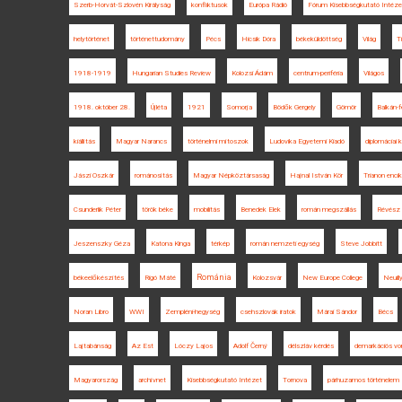
Szerb-Horvát-Szlovén Királyság
konfliktusok
Európa Rádió
Fórum Kisebbségkutató Intéze
helytörténet
történettudomány
Pécs
Hicsik Dóra
békeküldöttség
Világ
T
1918-1919
Hungarian Studies Review
Kolozsi Ádám
centrum-periféria
Világos
1918. október 28.
Újléta
1921
Somorja
Bödők Gergely
Gömör
Balkán-f
kiállítás
Magyar Narancs
történelmi mítoszok
Ludovika Egyetemi Kiadó
diplomáciai 
Jászi Oszkár
románosítás
Magyar Népköztársaság
Hajnal István Kör
Trianon encik
Csunderlik Péter
török béke
mobilitás
Benedek Elek
román megszállás
Révész
Jeszenszky Géza
Katona Kinga
térkép
román nemzeti egység
Steve Jobbitt
Románia
békeelőkészítés
Rigó Máté
Kolozsvár
New Europe College
Neuill
Noran Libro
WWI
Zempléni-hegység
csehszlovák iratok
Márai Sándor
Bécs
Lajtabánság
Az Est
Lóczy Lajos
Adolf Černý
délszláv kérdés
demarkációs vo
Magyarország
archívnet
Kisebbségkutató Intézet
Tornova
párhuzamos történelem