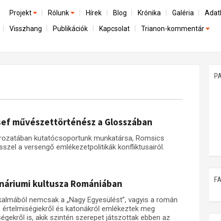
Projekt
Rólunk
Hírek
Blog
Krónika
Galéria
Adat
Visszhang
Publikációk
Kapcsolat
Trianon-kommentár
Előzmények
A kutatócsoport működéséről
Emlék
Dokumentumok
Nemzetközi kontextus: iratok és interpretációk
Munkatársaink
Mene
A trianoni szerződés
Az összeomlás és a magyar társadalom
P
Műhelymunkák
A békerendszer megszilárdulása
Utókor és emlékezet
zsef művészettörténész a Glosszában
rozatában kutatócsoportunk munkatársa, Romsics
zel a versengő emlékezetpolitikák konfliktusairól.
F
enáriumi kultusza Romániában
lkalmából nemcsak a „Nagy Egyesülést”, vagyis a román
 értelmiségiekről és katonákról emlékeztek meg
gekről is, akik szintén szerepet játszottak ebben az