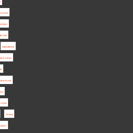
a
 Seymour
erthelot
ler Rolf
legionáriusok
arbai Sándor
ia
dár-korszak
lós
k határ
tényleg
abolcs