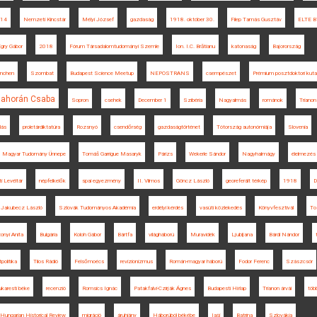
14
Nemzeti Kincstár
Mélyi József
gazdaság
1918. október 30.
Filep Tamás Gusztáv
ELTE B
gry Gábor
2018
Fórum Társadalomtudományi Szemle
Ion. I.C. Brătianu
katonaság
Bajorország
nchen
Szombat
Budapest Science Meetup
NEPOSTRANS
csempészet
Prémium posztdoktori kuta
ahorán Csaba
Sopron
csehek
December 1
Szibéria
Nagyalmás
románok
Triano
llás
proletárdiktatúra
Rozsnyó
csendőrség
gazdaságtörténet
Tótország autonómiája
Slovenia
Magyar Tudomány Ünnepe
Tomáš Garrigue Masaryk
Párizs
Wekerle Sándor
Nagyhalmágy
élelmezés
 Levéltár
népfelkelők
spai egyezmény
II. Vilmos
Göncz László
georeferált térkép
1918
D
Jakubecz László
Szlovák Tudományos Akadémia
erdélyi kérdés
vasúti közlekedés
Könyvfesztivál
To
onyi Anita
Bulgária
Koloh Gábor
Bártfa
világháború
Muravidék
Ljubljana
Bárdi Nándor
politika
Tilos Rádió
Felsőmoécs
revizionizmus
Román-magyar háború
Fodor Ferenc
Szászcsór
karesti béke
recenzió
Romsics Ignác
Patakfalvi-Czirják Ágnes
Budapesti Hírlap
Trianon árvái
töb
Hungarian Historical Review
migráció
áruhiány
Háborúból békébe
Iaşi
Batrina
Szlovákia