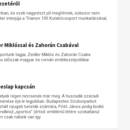
ezetéről
ban, és ezek nagyrészt jól megférnek, sokszor nem
éter interjúja a Trianon 100 Kutatócsoport munkatársával,
er Miklóssal és Zahorán Csabával
ortunk tagjai, Zeidler Miklós és Zahorán Csaba
s időszak magyar és román emlékezetpolitikai
peslap kapcsán
melyek régen nincsenek már meg. A huszadik századi
menése írja le legjobban. Budapesten Szoborparkot
lt nyugati turisták számára, Pótó János pedig kiváló
endkívül „sportos” (értsd: emlékmű létére szokatlanul
 csak nálunk van így.