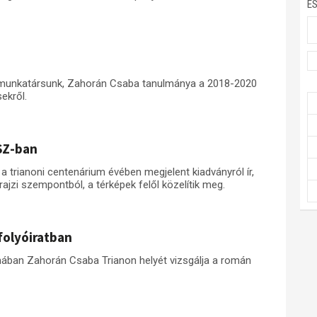
E
 munkatársunk, Zahorán Csaba tanulmánya a 2018-2020
ekről.
SZ-ban
trianoni centenárium évében megjelent kiadványról ír,
jzi szempontból, a térképek felől közelítik meg.
folyóiratban
mában Zahorán Csaba Trianon helyét vizsgálja a román