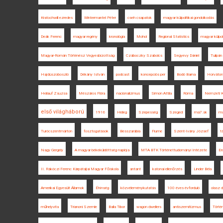
Kratochwill ezredes
Wintermantel Péter
cseh csapatok
magyar külpolitikai gondolkodás
Deák Ferenc
magyar regény
kronológia
Mohol
Regional Statistics
magyar külpol
Magyar-Román Történész Vegyesbizottság
Czáboczky Szabolcs
Segyevy Dániel
Tulipán
Hajdúszoboszló
Dékány István
podcast
koncepciós per
Bodó Barna
Horvátor
Heilauf Zsuzsa
Mészáros Flóra
nacionalizmus
Simon Attila
Róma
Nemzeti K
első világháború
1916
Hideg
Szepesség
Szeged
ma7.sk
ma
Turócszentmárton
fosztogatások
Besszarábia
Fiume
Szent-Ivány József
t
Nagy Gergely
A magyar békeküldöttség naplója
MTA BTK Történettudományi Intézete
Er
II. Rákóczi Ferenc Kárpátaljai Magyar Főiskola
antant
katonai ellenőrzés
Linder Béla
Amerikai Egyesült Államok
Éhínség
közvéleménykutatás
100 éves évforduló
olasz d
műhelyvita
Trianoni Szemle
Balla Tibor
wagon dwellers
antiszemitizmus
Törté