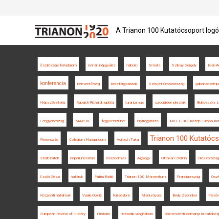
A Trianon 100 Kutatócsoport logó
őszirózsás forradalom
román népgyűlés
háború
Smuts
Szilvay Gergely
Ioan-A
konferencia
nemzetőrség
béketárgyalások
Szovjet-Oroszország
gabonacsemp
Népszövetség
Rapaich Richárd naplója
turanizmus
szociáldemokraták
Bukovszky L
Lengyelország
MAPIRE
fegyverszünet
Nyíregyháza
NKE EJKK Közép-Európa Kut
Trianon 100 Kutatóc
Finnország
Collegium Hungaricum
Vojtech Tuka
szerb iratok
impériumváltás
összeomlás
Algyógy
Ottokar Czernin
Oroszország
Csáth Géza
határok
Pátria Rádió
Trianon 100 Momentum
Franciaország
Oszt
Központi hatalmak
Vasile Goldiș
forradalom
Maniu Gyula
Bódy Zsombor
Felsőr
European Review of History
História
második világháború
Bölcsészettudományi Kutatóköz