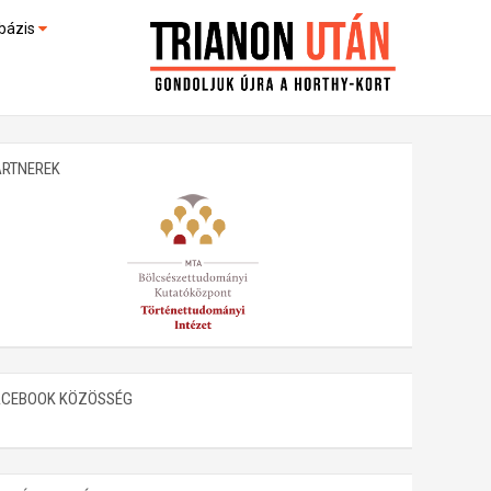
bázis
művek (feltöltés alatt)
kültek
ARTNEREK
ACEBOOK KÖZÖSSÉG