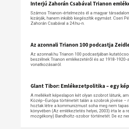
Interjú Zahorán Csabával Trianon emlék
Számos Trianon-értelmezés él a magyar társadalom
kizárják, hanem inkább kiegészítik egymást. Cseri P
Zahorán Csabával a 24.hu-n.
Az azonnali Trianon 100 podcastja Zeidl
Az azonnali.hu Trianon 100 podcastjában kutatócsop
beszélnek Trianon emlékezetéről és az 1918-1920-a
vonatkozásairól.
Glant Tibor: Emlékezetpolitika – egy ké
A mellékelt képeslapon két olyan szobrot látunk, a
Közép–Európa történetét talán a szobrok jövése – 
hoztak létre a kommunizmust soha meg nem tapaszta
könyvében (Az emlékeztetés helyei, 2003) írta le a r
mozgékony) Bandholtz-szobor történetét. De ez nem