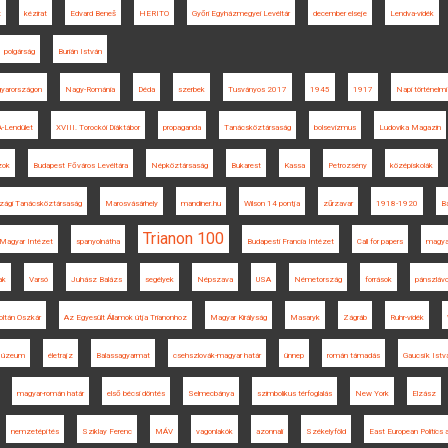
t
kézirat
Edvard Beneš
HERITO
Győri Egyházmegyei Levéltár
december elseje
Lendva-vidék
polgárság
Burián István
gyarországon
Nagy-Románia
Déda
szerbek
Tusványos 2017
1945
1917
Napi történelmi
-Lendület
XVIII. Torockói Diáktábor
propaganda
Tanácsköztársaság
bolsevizmus
Ludovika Magazin
zok
Budapest Főváros Levéltára
Népköztársaság
Bukarest
Kassa
Petrozsény
középiskolák
zági Tanácsköztársaság
Marosvásárhely
mandiner.hu
Wilson 14 pontja
zűrzavar
1918-1920
B
Trianon 100
 Magyar Intézet
spanyolnátha
Budapesti Francia Intézet
Call for papers
magyar
ak
Varsó
Juhász Balázs
segélyek
Népszava
USA
Németország
források
pánszláv
ltán Oszkár
Az Egyesült Államok útja Trianonhoz
Magyar Királyság
Masaryk
Zágráb
Ruhr-vidék
 Múzeum
életrajz
Balassagyarmat
csehszlovák-magyar határ
ünnep
román támadás
Gaucsík Istv
magyar-román határ
első bécsi döntés
Selmecbánya
szimbolikus térfoglalás
New York
Elzász
nemzetépítés
Sziklay Ferenc
MÁV
vagonlakók
azonnali
Székelyföld
East European Politics 