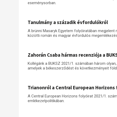
eseménysorban.
Tanulmány a századik évfordulókról
A brünni Masaryk Egyetem folyóiratában megjelent
közötti román és magyar évfordulós megemlékezés
Zahorán Csaba hármas recenziója a BUK
Kollégánk a BUKSZ 2021/1. számában három olyan, a 
amelyek a békeszerződést és következményeit földra
Trianonról a Central European Horizons 
A Central European Horizons folyóirat 2021/1. szá
emlékezetpolitikában.