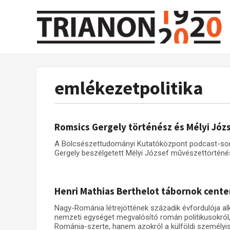
emlékezetpolitika
Romsics Gergely történész és Mélyi Jó
A Bölcsészettudományi Kutatóközpont podcast-so
Gergely beszélgetett Mélyi József művészettörténéss
Henri Mathias Berthelot tábornok cent
Nagy-Románia létrejöttének századik évfordulója a
nemzeti egységet megvalósító román politikusokról,
Románia-szerte, hanem azokról a külföldi személyisé