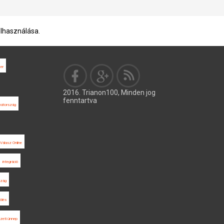
elhasználása.
er
2016. Trianon100, Minden jog
fenntartva
hátország
Válasz Online
integráció
szág
lölés
zeti ünnep