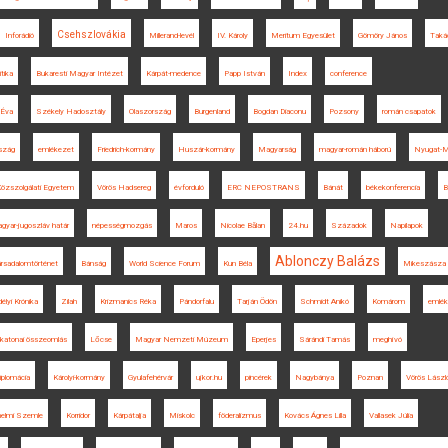
Csehszlovákia
Inforádió
Millerand-levél
IV. Károly
Meritum Egyesület
Gömöry János
Taká
itika
Bukaresti Magyar Intézet
Kárpát-medence
Papp István
Index
conference
 Éva
Székely Hadosztály
Olaszország
Burgenland
Bogdan Diaconu
Pozsony
román csapatok
szág
emlékezet
Friedrich-kormány
Huszár-kormány
Magyarság
magyar-román háború
Nyugat-M
özszolgálati Egyetem
Vörös Hadsereg
évforduló
ERC NEPOSTRANS
Bánát
békekonferencia
B
gyar-jugoszláv határ
népességmozgás
Maros
Nicolae Bălan
24.hu
Századok
Napilapok
Ablonczy Balázs
ársadalomtörténet
Bánság
World Science Forum
Kun Béla
Mikeszásza
délyi Krónika
Zilah
Krizmanics Réka
Pándorfalu
Tarján Ödön
Schmidt Anikó
Komárom
emlé
katonai összeomlás
Lőcse
Magyar Nemzeti Múzeum
Eperjes
Sárándi Tamás
meghívó
iplomácia
Károlyi-kormány
Gyulafehérvár
ujkor.hu
pincérek
Nagybánya
Poznan
Vörös Lászl
nelmi Szemle
Korridor
Kárpátalja
Miskolc
föderalizmus
Kovács Ágnes Lilla
Vallasek Júlia