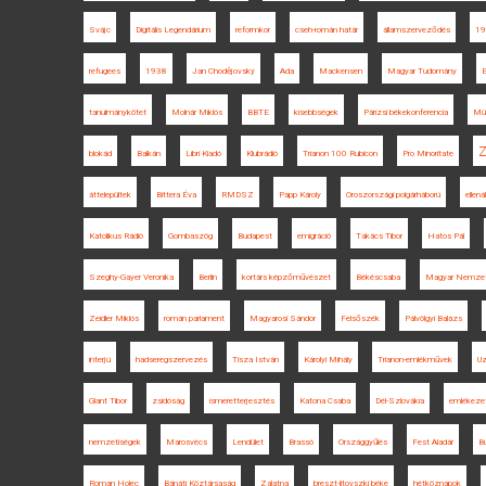
Svájc
Digitális Legendárium
reformkor
cseh-román határ
államszerveződés
19
refugees
1938
Jan Chodějovský
Ada
Mackensen
Magyar Tudomány
E
tanulmánykötet
Molnár Miklós
BBTE
kisebbségek
Párizsi békekonferencia
Mü
Z
blokád
Balkán
Libri Kiadó
Klubrádió
Trianon 100 Rubicon
Pro Minoritate
áttelepültek
Bittera Éva
RMDSZ
Papp Károly
Oroszországi polgárháború
ellená
Katolikus Rádió
Gombaszög
Budapest
emigráció
Takács Tibor
Hatos Pál
Szeghy-Gayer Veronika
Berlin
kortárs képzőművészet
Békéscsaba
Magyar Nemzeti
Zeidler Miklós
román parlament
Magyarosi Sándor
Felsőszék
Pálvölgyi Balázs
interjú
hadseregszervezés
Tisza István
Károlyi Mihály
Trianon-emlékművek
Uz
Glant Tibor
zsidóság
ismeretterjesztés
Katona Csaba
Dél-Szlovákia
emlékezet
nemzetiségek
Marosvécs
Lendület
Brassó
Országgyűlés
Fest Aladár
Bu
Roman Holec
Bánáti Köztársaság
Zalatna
breszt-litovszki béke
hétköznapok