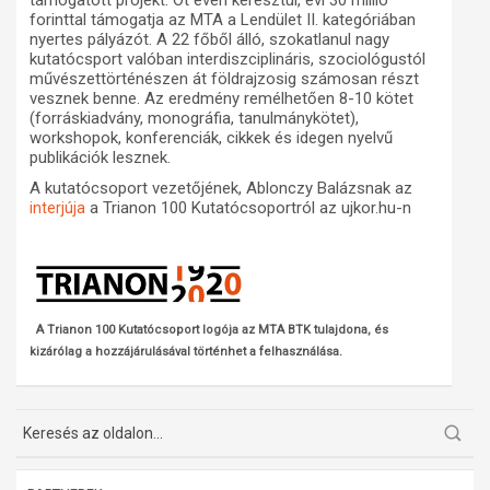
támogatott projekt. Öt éven keresztül, évi 30 millió
forinttal támogatja az MTA a Lendület II. kategóriában
Műhelymunkák
nyertes pályázót. A 22 főből álló, szokatlanul nagy
kutatócsport valóban interdiszciplináris, szociológustól
művészettörténészen át földrajzosig számosan részt
vesznek benne. Az eredmény remélhetően 8-10 kötet
(forráskiadvány, monográfia, tanulmánykötet),
workshopok, konferenciák, cikkek és idegen nyelvű
publikációk lesznek.
A kutatócsoport vezetőjének, Ablonczy Balázsnak az
a Trianon 100 Kutatócsoportról az ujkor.hu-n
interjúja
A Trianon 100 Kutatócsoport logója az MTA BTK tulajdona, és
kizárólag a hozzájárulásával történhet a felhasználása.