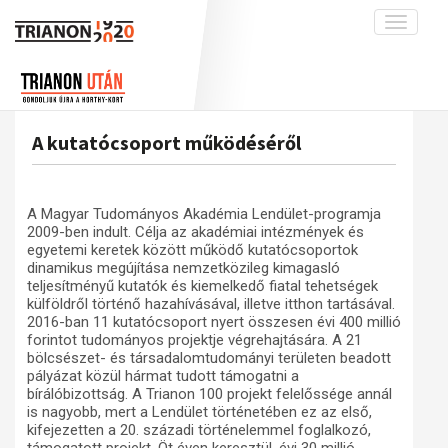
Toggle
navigati
Projekt
Rólunk
Előzmények
Hírek
A kutatócsoport működéséről
Nemzetközi kontextus: iratok és
A kutatócsoport működéséről
interpretációk
Blog
Munkatársaink
Az összeomlás és a magyar társadalom
Krónika
A Magyar Tudományos Akadémia Lendület-programja
A békerendszer megszilárdulása
Galéria
2009-ben indult. Célja az akadémiai intézmények és
Utókor és emlékezet
egyetemi keretek között működő kutatócsoportok
Adatbázis
dinamikus megújítása nemzetközileg kimagasló
Visszhang
Emlékművek (feltöltés alatt)
teljesítményű kutatók és kiemelkedő fiatal tehetségek
külföldről történő hazahívásával, illetve itthon tartásával.
Publikációk
Menekültek
2016-ban 11 kutatócsoport nyert összesen évi 400 millió
forintot tudományos projektje végrehajtására. A 21
Kapcsolat
bölcsészet- és társadalomtudományi területen beadott
pályázat közül hármat tudott támogatni a
Trianon-kommentár
bírálóbizottság. A Trianon 100 projekt felelőssége annál
is nagyobb, mert a Lendület történetében ez az első,
Dokumentumok
kifejezetten a 20. századi történelemmel foglalkozó,
A trianoni szerződés