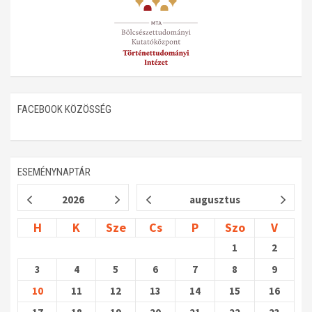
Műhelymunkák
FACEBOOK KÖZÖSSÉG
ESEMÉNYNAPTÁR
2026
augusztus
H
K
Sze
Cs
P
Szo
V
1
2
3
4
5
6
7
8
9
10
11
12
13
14
15
16