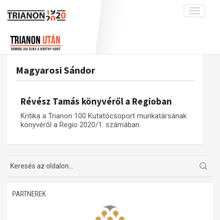
Toggle
navigati
Projekt
Rólunk
Előzmények
Hírek
A kutatócsoport működéséről
Nemzetközi kontextus: iratok és
Magyarosi Sándor
interpretációk
Blog
Munkatársaink
Az összeomlás és a magyar társadalom
Krónika
Révész Tamás könyvéről a Regioban
A békerendszer megszilárdulása
Galéria
Kritika a Trianon 100 Kutatócsoport munkatársának
Utókor és emlékezet
Adatbázis
könyvéről a Regio 2020/1. számában.
Visszhang
Emlékművek (feltöltés alatt)
Publikációk
Menekültek
Kapcsolat
Trianon-kommentár
PARTNEREK
Dokumentumok
A trianoni szerződés