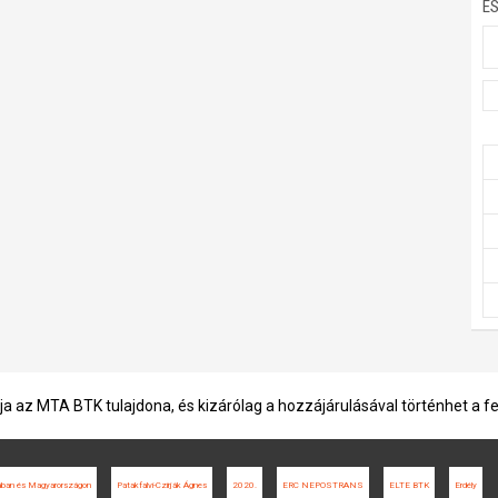
E
ja az MTA BTK tulajdona, és kizárólag a hozzájárulásával történhet a f
kiában és Magyarországon
Patakfalvi-Czirják Ágnes
2020.
ERC NEPOSTRANS
ELTE BTK
Erdély