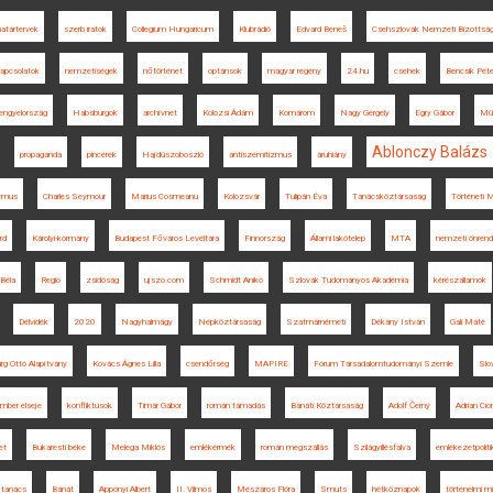
határtervek
szerb iratok
Collegium Hungaricum
Klubrádió
Edvard Beneš
Csehszlovák Nemzeti Bizottsá
kapcsolatok
nemzetiségek
nőtörténet
optánsok
magyar regény
24.hu
csehek
Bencsik Péte
engyelország
Habsburgok
archívnet
Kolozsi Ádám
Komárom
Nagy Gergely
Egry Gábor
Mül
Ablonczy Balázs
propaganda
pincérek
Hajdúszoboszló
antiszemitizmus
áruhiány
izmus
Charles Seymour
Marius Cosmeanu
Kolozsvár
Tulipán Éva
Tanácsköztársaság
Történeti 
rd
Károlyi-kormány
Budapest Főváros Levéltára
Finnország
Állami lakótelep
MTA
nemzeti önrend
 Béla
Regio
zsidóság
ujszo.com
Schmidt Anikó
Szlovák Tudományos Akadémia
kérészállamok
Délvidék
2020
Nagyhalmágy
Népköztársaság
Szatmárnémeti
Dékány István
Gali Máté
g Ottó Alapítvány
Kovács Ágnes Lilla
csendőrség
MAPIRE
Fórum Társadalomtudományi Szemle
Slo
mber elseje
konfliktusok
Timár Gábor
román támadás
Bánáti Köztársaság
Adolf Černý
Adrian Cio
et
Bukaresti béke
Melega Miklós
emlékérmék
román megszállás
Szilágyillésfalva
emlékezetpoliti
 tanács
Bánát
Apponyi Albert
II. Vilmos
Mészáros Flóra
Smuts
hétköznapok
történelmi m