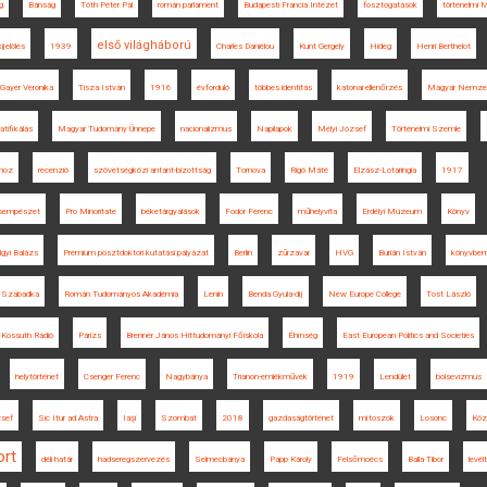
g
Bánság
Tóth Péter Pál
román parlament
Budapesti Francia Intézet
fosztogatások
történelmi 
első világháború
ijelölés
1939
Charles Daniélou
Kunt Gergely
Hideg
Henri Berthelot
Gayer Veronika
Tisza István
1916
évforduló
többes identitás
katonai ellenőrzés
Magyar Nemze
ratifikálás
Magyar Tudomány Ünnepe
nacionalizmus
Napilapok
Mélyi József
Történelmi Szemle
nhoz
recenzió
szövetségközi antant-bizottság
Tornova
Rigó Máté
Elzász-Lotaringia
1917
sempészet
Pro Minoritate
béketárgyalások
Fodor Ferenc
műhelyvita
Erdélyi Múzeum
Könyv
lgyi Balázs
Prémium posztdoktori kutatási pályázat
Berlin
zűrzavar
HVG
Burián István
könyvbem
Szabadka
Román Tudományos Akadémia
Lenin
Benda Gyula-díj
New Europe College
Tost László
Kossuth Rádió
Párizs
Brenner János Hittudományi Főiskola
Éhínség
East European Politics and Societies
helytörténet
Csenger Ferenc
Nagybánya
Trianon-emlékművek
1919
Lendület
bolsevizmus
zsef
Sic Itur ad Astra
Iaşi
Szombat
2018
gazdaságtörténet
mítoszok
Losonc
Köz
ort
déli határ
hadseregszervezés
Selmecbánya
Papp Károly
Felsőmoécs
Balla Tibor
levél