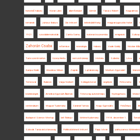
honvédő háború
Noran Libro
államfordulat
Gömör
Takács Róbert
Nagyalmás
románok
Juhász Balázs
Clio Intézet
békeküldöttség
magyar-jugoszláv határ
1921
szociáldemokraták
Csinta Samu
katonai összeomlás
emigráció
Szilvay
Zahorán Csaba
reformkor
kronológia
háború
Vasile Goldiș
Nicolae Băl
Turócszentmárton
Uzonyi Anita
nemzeti ünnep
História
Szibéria
Léva
a
Európa Rádió
Woodrow Wilson
Zágráb
Lajtabánság
Meritum Egyesület
triano
Temesvár
Rubicon
Varga Norbert
Szilágykövesd
segélyek
Petrozsény
kisebbségek
Amerikai Egyesült Államok
Tótország autonómiája
Nyíregyháza
Márai 
centenárium
Magyar Tudomány
Sárándi Tamás
Nagy Egyesülés
Felsőrépa
B
Budapest Science Meetup
brit földrajz
történettudomány
1918. december 1.
forra
Szlovák Tanácsköztársaság
Politikatörténeti Intézet
Papp István
párhuzamos történelem