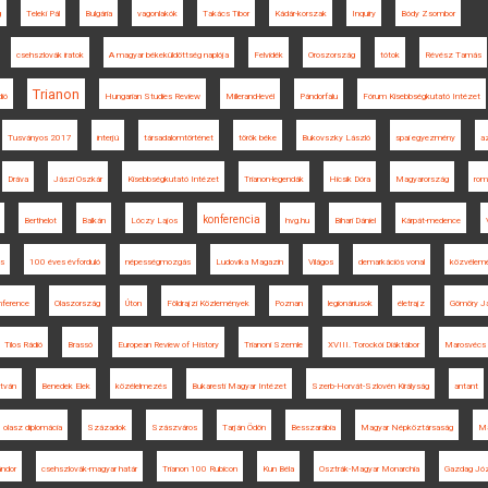
g
Teleki Pál
Bulgária
vagonlakók
Takács Tibor
Kádár-korszak
Inquiry
Bódy Zsombor
csehszlovák iratok
A magyar békeküldöttség naplója
Felvidék
Oroszország
tótok
Révész Tamás
Trianon
dió
Hungarian Studies Review
Millerand-levél
Pándorfalu
Fórum Kisebbségkutató Intézet
Tusványos 2017
interjú
társadalomtörténet
török béke
Bukovszky László
spai egyezmény
az
Dráva
Jászi Oszkár
Kisebbségkutató Intézet
Trianon-legendák
Hicsik Dóra
Magyarország
rom
konferencia
Berthelot
Balkán
Lóczy Lajos
hvg.hu
Bihari Dániel
Kárpát-medence
s
100 éves évforduló
népességmozgás
Ludovika Magazin
Világos
demarkációs vonal
közvélem
nference
Olaszország
Úton
Földrajzi Közlemények
Poznan
legionáriusok
életrajz
Gömöry J
Tilos Rádió
Brassó
European Review of History
Trianoni Szemle
XVIII. Torockói Diáktábor
Marosvécs
stván
Benedek Elek
közélelmezés
Bukaresti Magyar Intézet
Szerb-Horvát-Szlovén Királyság
antant
olasz diplomácia
Századok
Szászváros
Tarján Ödön
Besszarábia
Magyar Népköztársaság
Ma
ándor
csehszlovák-magyar határ
Trianon 100 Rubicon
Kun Béla
Osztrák-Magyar Monarchia
Gazdag Jó