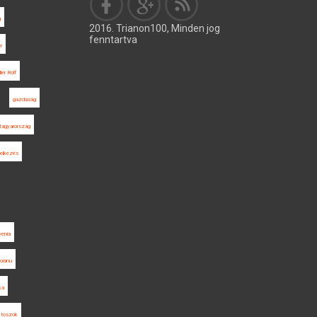
g
2016. Trianon100, Minden jog
fenntartva
r
ler Rolf
gazdaság
Magyarország
elkezés
venia
roianu
ka
ítoszok