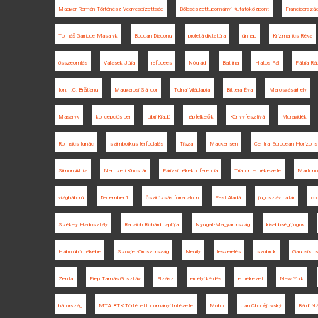
Magyar-Román Történész Vegyesbizottság
Bölcsészettudományi Kutatóközpont
Franciaorszá
Tomáš Garrigue Masaryk
Bogdan Diaconu
proletárdiktatúra
ünnep
Krizmanics Réka
összeomlás
Vallasek Júlia
refugees
Nógrád
Batrina
Hatos Pál
Pátria Rá
Ion. I.C. Brătianu
Magyarosi Sándor
Tolnai Világlapja
Bittera Éva
Marosvásárhely
Masaryk
koncepciós per
Libri Kiadó
népfelkelők
Könyvfesztivál
Muravidék
Romsics Ignác
szimbolikus térfoglalás
Tisza
Mackensen
Central European Horizons
Simon Attila
Nemzeti Kincstár
Párizsi békekonferencia
Trianon emlékezete
Martono
világháború
December 1
őszirózsás forradalom
Fest Aladár
jugoszláv határ
co
Székely Hadosztály
Rapaich Richárd naplója
Nyugat-Magyarország
kisebbségi jogok
Háborúból békébe
Szovjet-Oroszország
Neuilly
leszerelés
szobrok
Gaucsík I
Zenta
Filep Tamás Gusztáv
Elzász
erdélyi kérdés
emlékezet
New York
hátország
MTA BTK Történettudományi Intézete
Mohol
Jan Chodějovský
Bárdi N