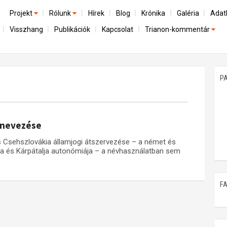
Projekt
Rólunk
Hírek
Blog
Krónika
Galéria
Adat
Visszhang
Publikációk
Kapcsolat
Trianon-kommentár
Előzmények
A kutatócsoport működéséről
Emlék
Dokumentumok
Nemzetközi kontextus: iratok és interpretációk
Munkatársaink
Mene
A trianoni szerződés
Az összeomlás és a magyar társadalom
P
Műhelymunkák
A békerendszer megszilárdulása
Utókor és emlékezet
lnevezése
 Csehszlovákia államjogi átszervezése – a német és
kia és Kárpátalja autonómiája – a névhasználatban sem
F