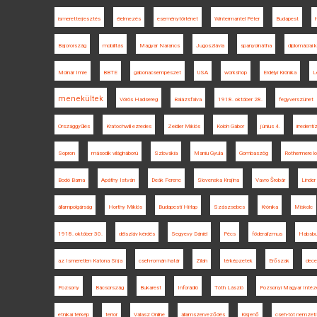
ismeretterjesztés
élelmezés
eseménytörténet
Wintermantel Péter
Budapest
Bajorország
mobilitás
Magyar Narancs
Jugoszlávia
spanyolnátha
diplomáciai 
Molnár Imre
BBTE
gabonacsempészet
USA
workshop
Erdélyi Krónika
L
menekültek
Vörös Hadsereg
Balázsfalva
1918. október 28.
fegyverszünet
Országgyűlés
Kratochwill ezredes
Zeidler Miklós
Koloh Gábor
június 4.
irredent
Sopron
második világháború
Szlovákia
Maniu Gyula
Gombaszög
Rothermere lo
Bodó Barna
Apáthy István
Deák Ferenc
Slovenska Krajina
Vavro Šrobár
Linder
állampolgárság
Horthy Miklós
Budapesti Hírlap
Szászsebes
Krónika
Miskolc
1918. október 30.
délszláv kérdés
Segyevy Dániel
Pécs
föderalizmus
Habsbur
az Ismeretlen Katona Sírja
cseh-román határ
Zilah
térképzetek
Erőszak
dece
Pozsony
Bácsország
Bukarest
Inforádió
Tóth László
Pozsonyi Magyar Intéz
etnikai térkép
terror
Válasz Online
államszerveződés
Kisjenő
cseh-tót nemzeti