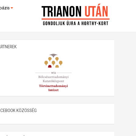
bázis
művek (feltöltés alatt)
kültek
ARTNEREK
ACEBOOK KÖZÖSSÉG