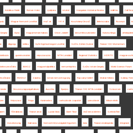
Katolikus Rádió
Roman Holec
Ljubljana
kézirat
Hungarian Historical Review
kiállítás
Call for 
Ipoly
Magyar Nemzeti Levéltár
ma7.sk
1914
Kosztolányi Dezső
Békéscsaba
Rozsnyó
k
 Gergely
Duna
magyar-román háború
Steve Jobbitt
breszt-litovszki béke
Katona Kinga
áttelepülte
an
Algyógy
kritika
Győri Egyházmegyei Levéltár
Szőts Zoltán Oszkár
Trianon 100 Momentum
datbázis
gyerekvonatok
népszavazás
MTA Lendület
Regional Statistics
HERITO
magyar-osztr
ni békeszerződés
BUKSZ
magyar külpolitika
nemzetépítés
Szűts István Gergely
World Science Forum
Mezőbánd
RMDSZ
Zalatna
román nemzeti egység
Rajcsányi Gellért
Molnár Miklós
Sziklay Fer
Sándor
Oroszországi polgárháború
Ausztria
Eperjes
Trianon 100 MTA-Lendület
Szászcsór
cseh
rünn
Népszava
Prága
Karánsebes
csehszlovák csapatok
pánszlávok
Wilson elnök
dalom
főreáliskola
Trianon árvái
Lucian Boia
Glant Tibor
első bécsi döntés
Székelyföld
Horvátország
Dalmácia
Nemzeti Közszolgálati Egyetem
Ada
Trianon enciklopédia
integráció