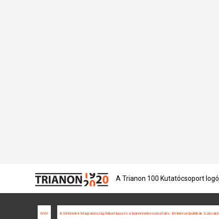
A Trianon 100 Kutatócsoport logó
WWI
A történelmi Magyarország felbomlása és a trianoni békeszerződés. Emlékezetpolitikák Szlová