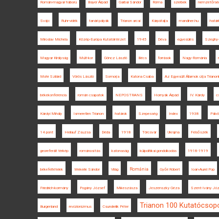
Román-magyar háború
Bayer Árpád
Garbai Sándor
Róma
szerbek
nemzetőrsé
Svájc
Ruhr-vidék
tanári pályák
Trianon arcai
Kárpátalja
mandiner.hu
határk
Miroslav Michela
Közép-Európa Kutatóintézet
1945
Déva
egyesülés
Szeghy-
Magyar Királyság
Múlt-kor
Göncz László
Bécs
források
Nagy-Románia
Mohr Szilárd
Vörös László
Somorja
Katona Csaba
Az Egyesült Államok útja Triano
békekonferencia
román csapatok
NEPOSTRANS
Hornyák Árpád
IV. Károly
c
Károlyi Mihály
Ismeretlen Trianon
határok
Szepesség
Index
1938
Pálvö
14 pont
Heilauf Zsuzsa
Déda
1918
Törcsvár
Ukrajna
Felsőszék
georeferált térkép
románosítás
katonaság
külpolitikai gondolkodás
1918-1919
Románia
békefeltételek
Wekerle Sándor
Világ
Győri Róbert
Ioan-Aurel Pop
Friedrich-kormány
Pogány József
Mikeszásza
Jeszenszky Géza
Szent-Ivány Jó
Trianon 100 Kutatócsop
Burgenland
revizionizmus
Csunderlik Péter