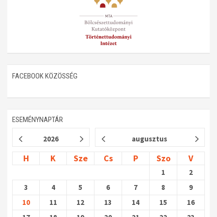
Műhelymunkák
FACEBOOK KÖZÖSSÉG
ESEMÉNYNAPTÁR
2026
augusztus
H
K
Sze
Cs
P
Szo
V
1
2
3
4
5
6
7
8
9
10
11
12
13
14
15
16