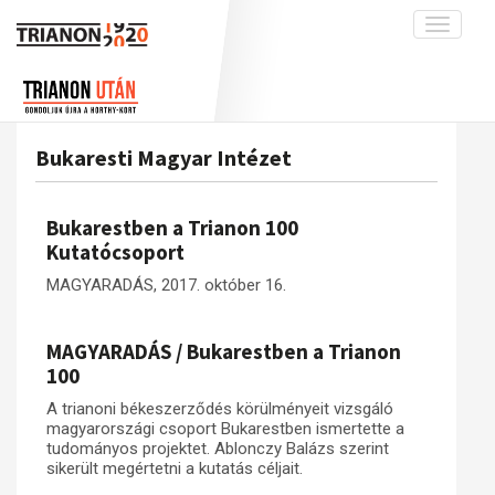
Toggle
navigati
Projekt
Rólunk
Előzmények
Hírek
A kutatócsoport működéséről
Nemzetközi kontextus: iratok és
Bukaresti Magyar Intézet
interpretációk
Blog
Munkatársaink
Az összeomlás és a magyar társadalom
Krónika
Bukarestben a Trianon 100
A békerendszer megszilárdulása
Galéria
Kutatócsoport
Utókor és emlékezet
Adatbázis
MAGYARADÁS, 2017. október 16.
Visszhang
Emlékművek (feltöltés alatt)
MAGYARADÁS / Bukarestben a Trianon
Publikációk
Menekültek
100
Kapcsolat
A trianoni békeszerződés körülményeit vizsgáló
Trianon-kommentár
magyarországi csoport Bukarestben ismertette a
tudományos projektet. Ablonczy Balázs szerint
Dokumentumok
sikerült megértetni a kutatás céljait.
A trianoni szerződés