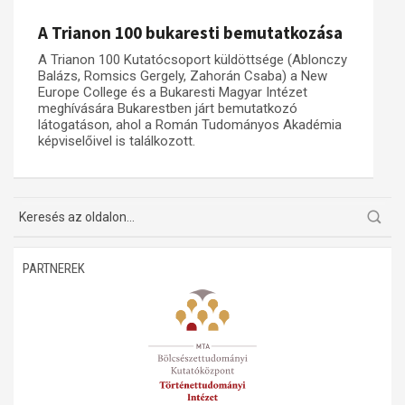
Műhelymunkák
A Trianon 100 bukaresti bemutatkozása
A Trianon 100 Kutatócsoport küldöttsége (Ablonczy
Balázs, Romsics Gergely, Zahorán Csaba) a New
Europe College és a Bukaresti Magyar Intézet
meghívására Bukarestben járt bemutatkozó
látogatáson, ahol a Román Tudományos Akadémia
képviselőivel is találkozott.
PARTNEREK