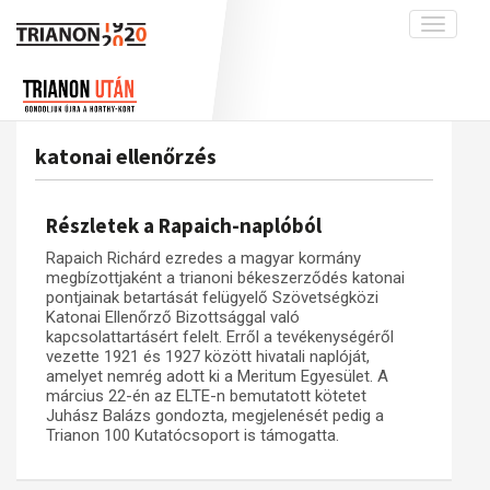
Toggle
navigati
Projekt
Rólunk
Előzmények
Hírek
A kutatócsoport működéséről
Nemzetközi kontextus: iratok és
katonai ellenőrzés
interpretációk
Blog
Munkatársaink
Az összeomlás és a magyar társadalom
Krónika
Részletek a Rapaich-naplóból
A békerendszer megszilárdulása
Galéria
Rapaich Richárd ezredes a magyar kormány
Utókor és emlékezet
Adatbázis
megbízottjaként a trianoni békeszerződés katonai
pontjainak betartását felügyelő Szövetségközi
Visszhang
Emlékművek (feltöltés alatt)
Katonai Ellenőrző Bizottsággal való
kapcsolattartásért felelt. Erről a tevékenységéről
Publikációk
Menekültek
vezette 1921 és 1927 között hivatali naplóját,
amelyet nemrég adott ki a Meritum Egyesület. A
Kapcsolat
március 22-én az ELTE-n bemutatott kötetet
Trianon-kommentár
Juhász Balázs gondozta, megjelenését pedig a
Trianon 100 Kutatócsoport is támogatta.
Dokumentumok
A trianoni szerződés