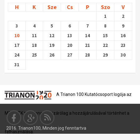
H
K
Sze
Cs
P
Szo
V
1
2
3
4
5
6
7
8
9
10
11
12
13
14
15
16
17
18
19
20
21
22
23
24
25
26
27
28
29
30
31
A Trianon 100 Kutatócsoport logója az
MTA BTK tulajdona, és kizárólag a hozzájárulásával történhet a
2016. Trianon100, Minden jog fenntartva
felhasználása.