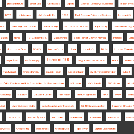
g
proletárdiktatúra
Linder Béla
Csáth Géza
Sopron
Szlovák Tudományos Akadémia
Trianon emlé
BBTE
hétköznapok
első bécsi döntés
1939
East European Politics and Societies
Lendva-vidék
határ
Kisebbségkutató Intézet
Ioan-Aurel Pop
nemzeti önrendelkezés
Bajorország
csehszlovák-magyar
Balkán
ünnep
1918. december 1.
Válasz Online
Szerb-Horvát-Szlovén Királyság
Inforádió
Berlin
š
Jeszenszky Géza
Délvidék
koncepciós per
interjú
Nagyalmás
Bártfa
Ludovika Magazin
Trianon 100
Bayer Árpád
Bödők Gergely
Magyar Nemzeti Múzeum
kritika
Trianoni
vasútvonalak
Charles Daniélou
Gaucsík István
jugoszláv határ
XVIII. Torockói Diáktábor
BUKSZ
eszerződés. Emlékezetpolitikák Szlovákiában és Magyarországon
hátország
Vörös László
BBC History
déli ha
mzetőrség
statárium
Jakubecz László
Fest Aladár
Meritum Egyesület
MÁV
1919
Budap
ellért
trianoni békeszerződés
szövetségközi antant-bizottság
SZTE Szabadegyetem
Hungarian Historical 
a
Jászi Oszkár
Jan Chodějovský
Koloh Gábor
Háromszék
Bodó Barna
Karánsebes
Révész
mánykötet
Oroszország
Besszarábia
Országgyűlés
Papp István
Digitális Legendárium