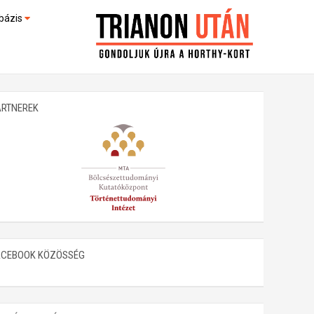
bázis
művek (feltöltés alatt)
kültek
ARTNEREK
ACEBOOK KÖZÖSSÉG