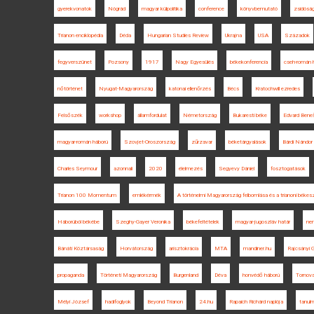
gyerekvonatok
Nógrád
magyar külpolitika
conference
könyvbemutató
zsidósá
Trianon enciklopédia
Déda
Hungarian Studies Review
Ukrajna
USA
Századok
fegyverszünet
Pozsony
1917
Nagy Egyesülés
békekonferencia
cseh-román 
nőtörténet
Nyugat-Magyarország
katonai ellenőrzés
Bécs
Kratochwill ezredes
Felsőszék
workshop
államfordulat
Németország
Bukaresti béke
Edvard Bene
magyar-román háború
Szovjet-Oroszország
zűrzavar
béketárgyalások
Bárdi Nándor
Charles Seymour
azonnali
2020
élelmezés
Segyevy Dániel
fosztogatások
Trianon 100 Momentum
emlékérmék
A történelmi Magyarország felbomlása és a trianoni bék
Háborúból békébe
Szeghy-Gayer Veronika
békefeltételek
magyar-jugoszláv határ
ne
Bánáti Köztársaság
Horvátország
arisztokrácia
MTA
mandiner.hu
Rajcsányi G
propaganda
Történeti Magyarország
Burgenland
Déva
honvédő háború
Tornov
Mélyi József
hadifoglyok
Beyond Trianon
24.hu
Rapaich Richárd naplója
tanul