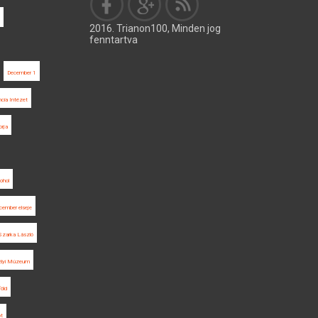
2016. Trianon100, Minden jog
fenntartva
December 1
ncia Intézet
rja
ohol
cember elseje
Szarka László
élyi Múzeum
öld
ot