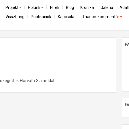
Projekt
Rólunk
Hírek
Blog
Krónika
Galéria
Adat
Visszhang
Publikációk
Kapcsolat
Trianon-kommentár
Előzmények
A kutatócsoport működéséről
Emlék
Dokumentumok
Nemzetközi kontextus: iratok és interpretációk
Munkatársaink
Mene
A trianoni szerződés
Az összeomlás és a magyar társadalom
P
Műhelymunkák
A békerendszer megszilárdulása
Utókor és emlékezet
szégettek Horváth Szilárddal.
F