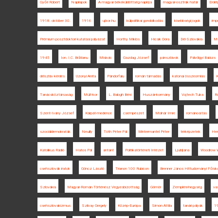
Győri Róbert
Napilapok
A magyar békeküldöttség naplója
magyar-osztrák határ
Erdél
1918. október 30.
1916
ujkor.hu
külpolitikai gondolkodás
kisebbségi jogok
imp
Prémium posztdoktori kutatási pályázat
Horthy Miklós
Hicsik Dóra
Dél-Szlovákia
Ma
1945
Ion. I.C. Brătianu
Miskolc
Gazdag József
pánszlávok
Pálvölgyi Balázs
délszláv kérdés
Uzonyi Anita
Pándorfalu
román támadás
katonai összeomlás
K
Tanácsköztársaság
Múlt-kor
L. Balogh Béni
Huszár-kormány
Vojtech Tuka
Ro
Szent-Ivány József
Kárpát-medence
csempészet
Molnár Imre
románosítás
szociáldemokraták
Neuilly
Tóth Péter Pál
Wintermantel Péter
térképzetek
Hen
Katolikus Rádió
Hatos Pál
antant
Politikatörténeti Intézet
Ljubljana
Woodrow W
csehszlovák iratok
Göncz László
Trianon 100 Rubicon
Brenner János Hittudományi Főisko
Szlovákia
Magyar-Román Történész Vegyesbizottság
Gömör
Zempléni-hegység
va
csehszlovakizmus
Szilvay Gergely
Közép-Európa
Simon Attila
tanári pályák
19