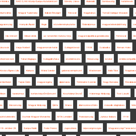
yi Krónika
NKE EJKK Közép-Európa Kutatóintézet
Gömöry János
Klubrádió
Gombaszög
határtervek
ériumváltás
Magyar Tudomány
Balkán-félsziget
Törcsvár
Nagybánya
Tomáš Garrigue Masaryk
L
gyarország
Hornyák Árpád
Regio
közvéleménykutatás
föderalizmus
magyar békeküldöttség
cs
Clio Intézet
Wilson elnök
az Ismeretlen Katona Sírja
magyar külpolitikai gondolkodás
Temesvár
Be
olozsvár
Varga Norbert
magyar-román határ
Szilágykövesd
1938
Szabadka
Roman Holec
thermere lord
Tolnai Világlapja
Szilágyillésfalva
közélelmezés
Finnország
kézirat
emlékezetpolitik
Kovács Ágnes Lilla
Kisinyov
Márai Sándor
gabonacsempészet
Mackensen
Balla Tibor
Nagybarc
ri Berthelot
Tarján Ödön
magyar regény
diplomácia
Történelmi Szemle
Nagy-Románia
főreáliskol
ilson
turanizmus
kortárs képzőművészet
Kosztolányi Dezső
Háromegy Királyság
Tost László
la
Bácsország
Magyar Királyság
Újléta
Maros
államszerveződés
második világháború
térk
súti közlekedés
Osztrák-Magyar Monarchia
MTA Lendület
Franciaország
Juhász Balázs
1918
18. október 28.
Európa Rádió
Fodor Ferenc
Jugoszlávia
népességmozgás
Magyarországi Tanácsköz