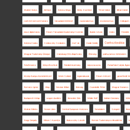
Murber Ibolya
életrajz
Katona Kinga
Bódy Zsombor
Timár Gábor
Bihari Dániel
cseh-tót nemzeti tanács
társadalomtörténet
nacionalizmus
revizionizmus
Collegium
olasz diplomácia
Fórum Társadalomtudományi Szemle
Burián István
Index
Felvidék
Csehszlovákia
Katona Csaba
Czáboczky Szabolcs
ma7.sk
Vasile Goldiș
Magyar Tudomány Ünnepe
Habsburg Ottó Alapítvány
Éhínség
párhuzamos történelem
Felsőmoécs
Könyvfesztivál
Friedrich-kormány
népszavazás
Patakfalvi-Czirják Ágne
Közép-Európa Kutatóintézet
Mohr Szilárd
legionáriusok
Fórum Intézet
georeferált t
Romsics Ignác
Világ
Nicolae Bălan
Bánság
Csunderlik Péter
Magyar Narancs
Budapesti Hírlap
wagon dwellers
Benedek Elek
Müller Rolf
Adrian Cioroianu
MA
Molnár Miklós
Noran Libro
Central European Horizons
forradalom
Szeged
Ara
Nagy Gergely
Wilson 14 pontja
Bukovszky László
Román Tudományos Akadémia
n