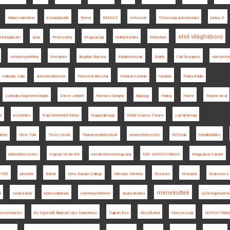
többes identitás
középiskolák
Róma
RMDSZ
mítoszok
Tótország autonómiája
június 4.
első világháború
 Hungaricum
Ipoly
Petrozsény
Magyarság
erdélyi kérdés
München
centrum-periféria
Komárom
Bogdan Diaconu
Kádár-korszak
Erdély
Call for papers
nemzetis
Vallasek Júlia
antiszemitizmus
Nemzeti Kincstár
Ottokar Czernin
határok
Pátria Rádió
Ludovika Egyetemi Kiadó
Steve Jobbitt
Romsics Gergely
Algyógy
Hideg
Fiume
Trianon arcai
s
leszerelés
Napi történelmi forrás
Nagyhalmágy
World Science Forum
Lajtabánság
érkép
New York
Tisza István
Trianon-emlékművek
ismeretterjesztés
Erőszak
határkijelölés
békeelőkészítés
Hajnal István Kör
román nemzeti egység
ERC NEPOSTRANS
Magyarosi Sándor
PIRE
pincérek
Bánát
New Europe College
Miroslav Michela
Rozsnyó
Masaryk
Marosvécs
menekültek
d
szerb iratok
kérészállamok
eseménytörténet
spanyolnátha
Győri Egyházmeg
emzetépítés
Az Egyesült Államok útja Trianonhoz
Tulipán Éva
Mezőbánd
Olaszország
NEPOSTRA