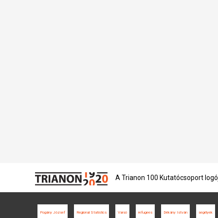
A Trianon 100 Kutatócsoport logó
Pogány József
Regional Statistics
Varsó
refugees
Dékány István
segélyek