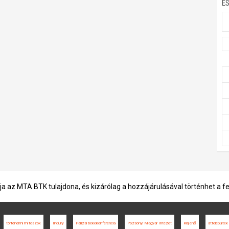
E
ja az MTA BTK tulajdona, és kizárólag a hozzájárulásával történhet a f
történelmi mítoszok
Inquiry
Párizsi békekonferencia
Pozsonyi Magyar Intézet
Kisjenő
áttelepültek