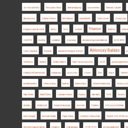
Sic Itur ad Astra
Mészáros Flóra
állampolgárság
összeomlás
Wekerle Sándor
Beregszász
Sziklay Ferenc
brit földrajz
népfelkelők
Tóth István
Szászcsór
Trianon
magyar-szlovák határ
Könyv
Pécs
szobrok
Rubicon
etnikai
HERITO
levéltár
mobilitás
Szombat
Amerikai Egyesült Államok
ELTE BTK
Ablonczy Balázs
cseh csapatok
források
Bukaresti Magyar Intézet
h
Martonos
Batrina
Zeidler Miklós
Filep Tamás Gusztáv
2018
gazdaságtörténe
Földrajzi Közlemények
polgárság
ujszo.com
Losonc
Úton
Dráva
Trianon 
határincindens
Csinta Samu
blokád
Balázsfalva
történettudomány
Elzász-Lota
Rigó Máté
Adolf Černý
Csenger Ferenc
hvg.hu
ellenállás
HVG
Smuts
Krónika
emlékezet
Népköztársaság
recenzió
Zalatna
100 éves évforduló
Kunt Gergely
Kossuth Rádió
Papp Károly
Székely Hadosztály
Trianon 100 MTA-Len
Román-magyar háború
meghívó
Habsburgok
1918-1919
román parlament
Ba