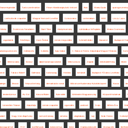
Trianon-legendák
Turócszentmárton
Fórum Kisebbségkutató Intézet
Ada
Maniu Gyula
spai egyezmény
csehszlovák csapatok
Magyar Nemzeti Levéltár
Szászváros
centenárium
WWI
Lóczy Lajos
 térkép
őszirózsás forradalom
Glant Tibor
Károlyi-kormány
szimbolikus térfoglalás
Marius Cosmeanu
vagonlakók
Felsőrépa
Vavro Šrobár
román megszállás
Schmidt Anikó
Bukarest
Budapesti Fra
adseregszervezés
műhelyvita
Szibéria
Egry Gábor
II. Rákóczi Ferenc Kárpátaljai Magyar Főiskola
Somo
t
Békéscsaba
Elzász
diplomáciai kapcsolatok
Mikeszásza
Zágráb
békeküldöttség
Brünn
árvái
Takács Róbert
Dalmácia
katonaság
História
románok
Budapest Főváros Levéltára
M
ringia
Brassó
Népszövetség
demarkációs vonal
Bölcsészettudományi Kutatóközpont
Kassa
de
irredentizmus
Az Est
Kolozsi Ádám
Ruhr-vidék
történelmi Magyarország
Központi hatalmak
Ismeretlen Trianon
Kárpátalja
román csapatok
egyesülés
podcast
Svájc
Bittera Éva
Erd
dület
Nagy Imre Alapítvány
nemzeti ünnep
oktatás
világháború
Iaşi
Deák Ferenc
Székelyf
lassagyarmat
1921
konfliktusok
bolsevizmus
terror
Hajdúszoboszló
Vix-jegyzék
Berthel