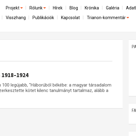
Projekt
Rólunk
Hírek
Blog
Krónika
Galéria
Adat
Visszhang
Publikációk
Kapcsolat
Trianon-kommentár
Előzmények
A kutatócsoport működéséről
Emlék
Dokumentumok
Nemzetközi kontextus: iratok és interpretációk
Munkatársaink
Mene
A trianoni szerződés
Az összeomlás és a magyar társadalom
P
Műhelymunkák
A békerendszer megszilárdulása
Utókor és emlékezet
m 1918–1924
on 100 legújabb, "Háborúból békébe: a magyar társadalom
rkesztette kötet kilenc tanulmányt tartalmaz, alább a
F