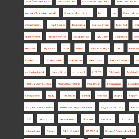
Patakfalvi-Czirják Ágnes
Miroslav Michela
csehszlovák-magyar határ
Trianon 100 Rubicon
magyar külpolitikai gondolkodás
Bukaresti Magyar Intézet
hvg.hu
Iaşi
Kratochwill ezr
Adrian Cioroianu
Heilauf Zsuzsa
Nagybarcsa
spai egyezmény
Müller Rolf
júniu
gyerekvonatok
Hajnal István Kör
Szilágyillésfalva
Egry Gábor
Szepesség
Worl
mítoszok
Jugoszlávia
Mohol
kiállítás
Elzász-Lotaringia
interjú
Pátria Rá
Gombaszög
Trianoni Szemle
mandiner.hu
Burián István
Regional Statistics
19
csehszlovák iratok
Katona Kinga
helytörténet
HERITO
Felsőszék
Fest Aladár
Történeti Magyarország
Napi történelmi forrás
Papp István
irredentizmus
Németors
kérészállamok
Inquiry
Tisza István
Bánság
Felsőrépa
Ukrajna
14 pont
Hungarian Studies Review
Fórum Kisebbségkutató Intézet
Nagy Imre Alapítvány
Balla Tib
1916
Lóczy Lajos
tanulmánykötet
New York
Kunt Gergely
Noran Libro
Románia
Kolozsi Ádám
Szeged
Balkán-félsziget
Budapest Főváros Levéltára