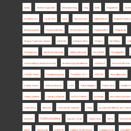
ünnep
Meritum Egyesület
békeküldöttség
Világ
Berlin
Nagyalmás
Múlt-k
közélelmezés
Hicsik Dóra
terror
népszavazás
Millerand-levél
Magyar Narancs
Benda Gyula-díj
vasúti közlekedés
ismeretterjesztés
határincindens
Magyarság
Magyar Tudomány Ünnepe
Gali Máté
impériumváltás
refugees
brit földrajz
Hab
Nyíregyháza
Bánáti Köztársaság
Népköztársaság
Mezőbánd
Országgyűlés
szövetségközi antant-bizottság
Amerikai Egyesült Államok
conference
Nemzeti Kincstár
Csenger Ferenc
Zempléni-hegység
Tusványos 2017
MAPIRE
olasz diplomácia
Sziklay Ferenc
antiszemitizmus
HVG
Tolnai Világlapja
Trianon arcai
Katolikus 
Charles Daniélou
Ludovika Magazin
NEPOSTRANS
kronológia
breszt-litovszki béke
Csáth Géza
déli határ
csehszlovák csapatok
Hideg
Az Egyesült Államok útja Triano
Csehszlovákia
München
Gaucsík István
Trianon árvái
Róma
nemzeti ü
Könyv
Finnország
emlékmű
Földrajzi Közlemények
Szilágykövesd
szociálde