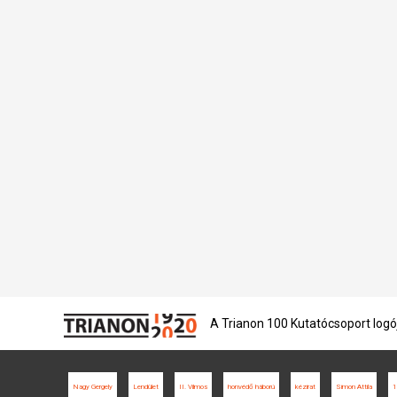
A Trianon 100 Kutatócsoport logó
Nagy Gergely
Lendület
II. Vilmos
honvédő háború
kézirat
Simon Attila
1