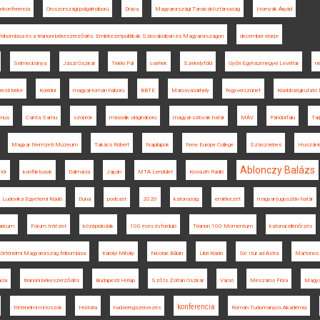
kekonferencia
Oroszországi polgárháború
Dráva
Magyarországi Tanácsköztársaság
Hornyák Árpád
felbomlása és a trianoni békeszerződés. Emlékezetpolitikák Szlovákiában és Magyarországon
december elseje
Selmecbánya
Jászi Oszkár
Teleki Pál
csehek
Székelyföld
Győri Egyházmegyei Levéltár
né
resti béke
Korridor
magyar-román háború
BBTE
Marosvásárhely
fegyverszünet
Kisebbségkutató 
zmus
Csinta Samu
szobrok
második világháború
magyar-szlovák határ
MÁV
Pándorfalu
Tar
Magyar Nemzeti Múzeum
Takács Róbert
Napilapok
New Europe College
Szászsebes
Huszár-
Ablonczy Balázs
mör
konfliktusok
Dalmácia
Japán
MTA Lendület
Kossuth Rádió
Ludovika Egyetemi Kiadó
Duna
podcast
2020
katonaság
emlékezet
magyar-jugoszláv határ
aricum
Fórum Intézet
középiskolák
100 éves évforduló
Trianon 100 Momentum
katonai ellenőrzés
történelmi Magyarország felbomlása
Károlyi Mihály
Nicolae Bălan
Libri Kiadó
Sic Itur ad Astra
Martonos
cia
trianoni békeszerződés
Budapesti Hírlap
Szőts Zoltán Oszkár
Varsó
Mészáros Flóra
Magyar
konferencia
történelmi mítoszok
História
hadseregszervezés
Román Tudományos Akadémia