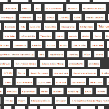
külkapcsolatok
workshop
Brünn
Tanácsköztársaság
térképzetek
Pozsonyi Magyar Intézet
román népgyűlés
Pro Minoritate
Léva
évforduló
Linder Béla
Rubicon
magyar-osztrák határ
Trianon
Bayer Árpád
Déda
Wilson elnök
határkijelölés
Balassagyarmat
Pálvölgyi Balázs
Mohr Szilárd
első bécsi döntés
Válasz Online
Kisinyov
gazdaság
Algyógy
Eperjes
Mur
ők Gergely
Lengyelország
Tulipán Éva
Kolozsvár
recenzió
centrum-periféria
Garbai Sándor
gyar-Román Történész Vegyesbizottság
Zenta
Kárpát-medence
csendőrség
Zalatna
optánsok
-emlékművek
XVIII. Torockói Diáktábor
Budapest Science Meetup
emlékezetpolitika
arisztokrácia
ELTE BTK
Törcsvár
Szovjet-Oroszország
cseh-román határ
Osztrák-Magyar Monarchia
Bihari Dán
Szibéria
Központi hatalmak
román támadás
tanári pályák
könyvbemutató
Dékány István
H
áb
Koloh Gábor
Rajcsányi Gellért
ellenállás
Bittera Éva
Közép-Európa
BUKSZ
török béke
ratifikálás
Masaryk
Politikatörténeti Intézet
centenárium
II. Rákóczi Ferenc Kárpátaljai Magyar Főiskol