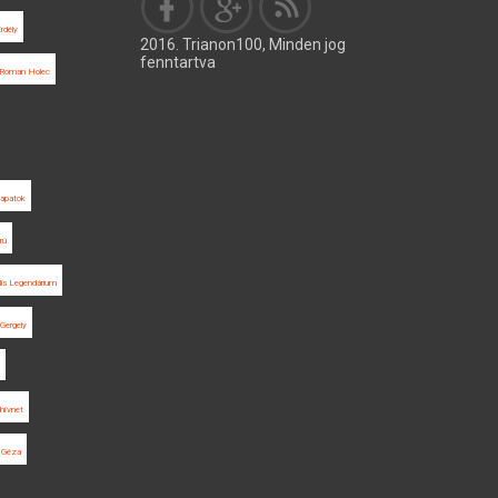
rdély
2016. Trianon100, Minden jog
fenntartva
Roman Holec
sapatok
rú
ális Legendárium
 Gergely
chívnet
 Géza