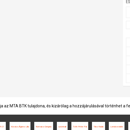
E
ja az MTA BTK tulajdona, és kizárólag a hozzájárulásával történhet a f
921
Kovács Ágnes Lilla
Romsics Gergely
azonnali
Tóth Péter Pál
Tilos Rádió
Lendva-vidék