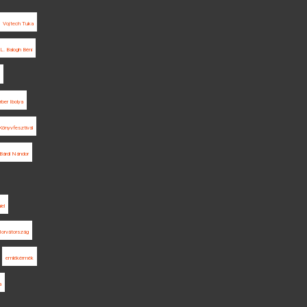
Vojtech Tuka
L. Balogh Béni
ber Ibolya
Könyvfesztivál
Bárdi Nándor
iel
orvátország
emlékérmék
a