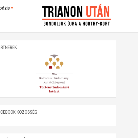
bázis
művek (feltöltés alatt)
kültek
ARTNEREK
ACEBOOK KÖZÖSSÉG