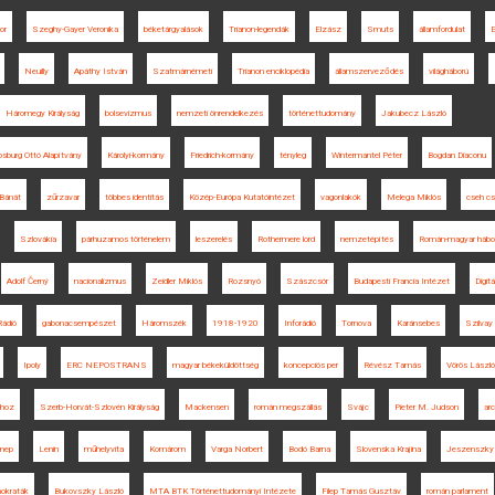
or
Szeghy-Gayer Veronika
béketárgyalások
Trianon-legendák
Elzász
Smuts
államfordulat
E
Neuilly
Apáthy István
Szatmárnémeti
Trianon enciklopédia
államszerveződés
világháború
Háromegy Királyság
bolsevizmus
nemzeti önrendelkezés
történettudomány
Jakubecz László
sburg Ottó Alapítvány
Károlyi-kormány
Friedrich-kormány
tényleg
Wintermantel Péter
Bogdan Diaconu
Bánát
zűrzavar
többes identitás
Közép-Európa Kutatóintézet
vagonlakók
Melega Miklós
cseh c
Szlovákia
párhuzamos történelem
leszerelés
Rothermere lord
nemzetépítés
Román-magyar hábo
Adolf Černý
nacionalizmus
Zeidler Miklós
Rozsnyó
Szászcsór
Budapesti Francia Intézet
Digit
Rádió
gabonacsempészet
Háromszék
1918-1920
Inforádió
Tornova
Karánsebes
Szilvay
Ipoly
ERC NEPOSTRANS
magyar békeküldöttség
koncepciós per
Révész Tamás
Vörös László
nhoz
Szerb-Horvát-Szlovén Királyság
Mackensen
román megszállás
Svájc
Pieter M. Judson
ar
nnep
Lenin
műhelyvita
Komárom
Varga Norbert
Bodó Barna
Slovenska Krajina
Jeszenszky
mokraták
Bukovszky László
MTA BTK Történettudományi Intézete
Filep Tamás Gusztáv
román parlament