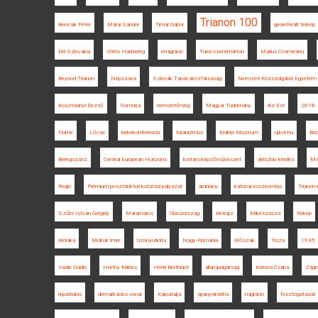
Trianon 100
Bencsik Péter
Márai Sándor
Timár Gábor
georeferált térkép
Dél-Szlovákia
Vörös Hadsereg
emigráció
Turócszentmárton
Marius Cosmeanu
Beyond Trianon
Népszava
Szlovák Tanácsköztársaság
Nemzeti Közszolgálati Egyetem
Kosztolányi Dezső
Somorja
nemzetőrség
Magyar Tudomány
Az Est
2018
Fiume
Lőcse
békekonferencia
turanizmus
Erdélyi Múzeum
ujkor.hu
Böd
Beregszász
Central European Horizons
kortárs képzőművészet
délszláv kérdés
Ma
Regio
Prémium posztdoktori kutatási pályázat
áruhiány
katonai összeomlás
Trianon
Szűts István Gergely
Máramaros
Olaszország
életrajz
Mikeszásza
térkép
Krónika
Molnár Imre
Uzonyi Anita
Nagy-Románia
Erőszak
Tisza
1945
Vasile Goldiș
Horthy Miklós
Henri Berthelot
állampolgárság
Katona Csaba
Zágr
repatriálás
demarkációs vonal
Kárpátalja
spanyolnátha
migráció
fosztogatások