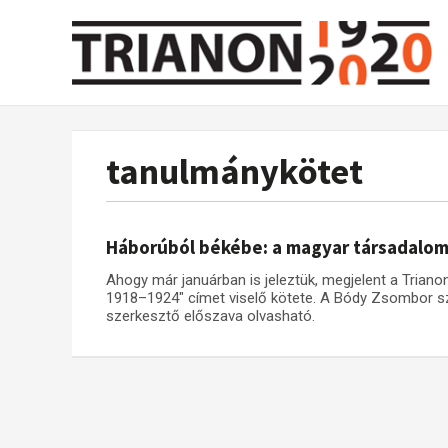
tanulmánykötet
Háborúból békébe: a magyar társadalo
Ahogy már januárban is jeleztük, megjelent a Trian
1918–1924" címet viselő kötete. A Bódy Zsombor sze
szerkesztő előszava olvasható.