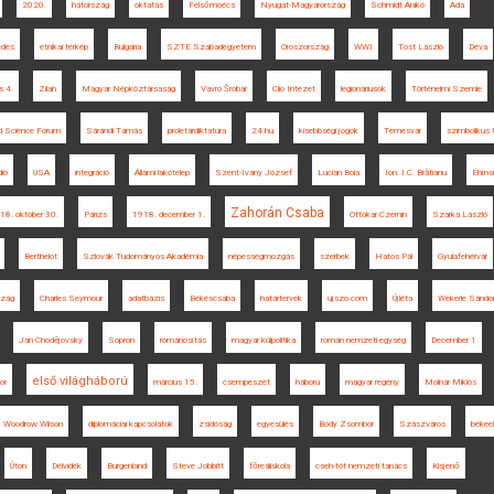
2020.
hátország
oktatás
Felsőmoécs
Nyugat-Magyarország
Schmidt Anikó
Ada
edes
etnikai térkép
Bulgária
SZTE Szabadegyetem
Oroszország
WWI
Tost László
Déva
s 4.
Zilah
Magyar Népköztársaság
Vavro Šrobár
Clio Intézet
legionáriusok
Történelmi Szemle
d Science Forum
Sárándi Tamás
proletárdiktatúra
24.hu
kisebbségi jogok
Temesvár
szimbolikus t
dió
USA
integráció
Állami lakótelep
Szent-Ivány József
Lucian Boia
Ion. I.C. Brătianu
Éhíns
Zahorán Csaba
18. október 30.
Párizs
1918. december 1.
Ottokar Czernin
Szarka László
Berthelot
Szlovák Tudományos Akadémia
népességmozgás
szerbek
Hatos Pál
Gyulafehérvár
zág
Charles Seymour
adatbázis
Békéscsaba
határtervek
ujszo.com
Újléta
Wekerle Sándo
Jan Chodějovský
Sopron
románosítás
magyar külpolitika
román nemzeti egység
December 1
első világháború
or
március 15.
csempészet
háború
magyar regény
Molnár Miklós
Woodrow Wilson
diplomáciai kapcsolatok
zsidóság
egyesülés
Bódy Zsombor
Szászváros
békee
Úton
Délvidék
Burgenland
Steve Jobbitt
főreáliskola
cseh-tót nemzeti tanács
Kisjenő