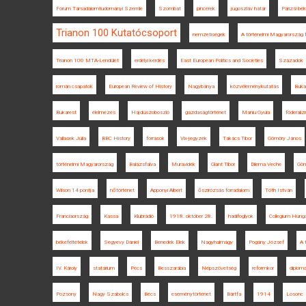
Fórum Társadalomtudományi Szemle
Szombat
pincérek
jugoszláv határ
Párizsi bé
Trianon 100 Kutatócsoport
nemzetiségek
A történelmi Magyarország 
Trianon 100 MTA-Lendület
erdélyi kérdés
East European Politics and Societies
Századok
román csapatok
European Review of History
Nagybánya
közvéleménykutatás
Buka
Bukarest
élelmezés
Hajdúszoboszló
gazdaságtörténet
Maniu Gyula
föderali
Vallasek Júlia
BBC History
források
Vix-jegyzék
Takács Tibor
Gömöry János
történelmi Magyarország
Balázsfalva
Muravidék
Glant Tibor
Dilema Veche
Gö
Wilson 14 pontja
nőtörténet
Apponyi Albert
őszirózsás forradalom
Tóth István
Franciaország
Kassa
Klubrádió
1918. október 28.
hadifoglyok
Collegium Hung
békefeltételek
Segyevy Dániel
Benedek Elek
Nagyhalmágy
Pogány József
A 
IV. Károly
statárium
Pécs
Besszarábia
Népszövetség
reformkor
diplomá
Pozsony
Nagy Szabolcs
Bécs
eseménytörténet
Bártfa
1914
Losonc