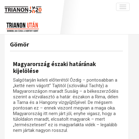
Toggle
navigati
Projekt
Rólunk
Előzmények
Hírek
A kutatócsoport működéséről
Nemzetközi kontextus: iratok és
Gömör
interpretációk
Blog
Munkatársaink
Az összeomlás és a magyar társadalom
Krónika
Magyarország északi határának
A békerendszer megszilárdulása
Galéria
kijelölése
Utókor és emlékezet
Adatbázis
Salgótarján keleti előterétól Ózdig – pontosabban a
„ketté nem vágott” Tajtitól (szlovákul Tachty) a
Visszhang
Emlékművek (feltöltés alatt)
Magyarországon maradt Susáig – a békeszerződés
szerint a vízválasztó a határ: északon a Rima, délen
Publikációk
Menekültek
a Tarna és a Hangony vízgyűjtőjével. De mégsem
Kapcsolat
pontosan ez – ennek viszont megvan a maga oka.
Magyarország itt nem járt jól, enyhe vigasz, hogy a
Trianon-kommentár
túloldalon maradt, elcsatolt magyarok – mert
„természetesen” ez is magyarlakta vidék – legalább
Dokumentumok
nem jártak nagyon rosszul.
A trianoni szerződés