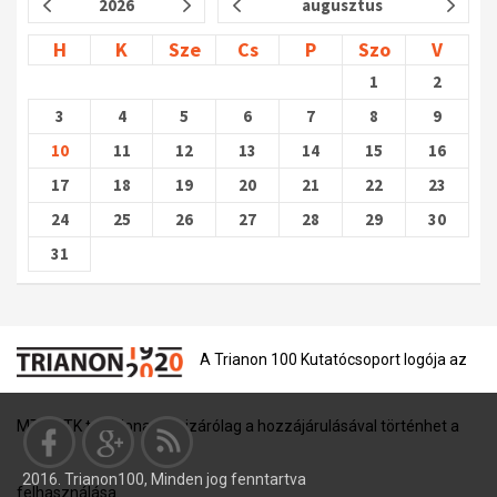
2026
augusztus
H
K
Sze
Cs
P
Szo
V
1
2
3
4
5
6
7
8
9
10
11
12
13
14
15
16
17
18
19
20
21
22
23
24
25
26
27
28
29
30
31
A Trianon 100 Kutatócsoport logója az
MTA BTK tulajdona, és kizárólag a hozzájárulásával történhet a
2016. Trianon100, Minden jog fenntartva
felhasználása.