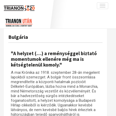
Toggle
navigati
Projekt
Rólunk
Előzmények
Hírek
A kutatócsoport működéséről
Nemzetközi kontextus: iratok és
Bulgária
interpretációk
Blog
Munkatársaink
Az összeomlás és a magyar társadalom
Krónika
"A helyzet (…) a reménységgel biztató
A békerendszer megszilárdulása
Galéria
momentumok ellenére még ma is
kétségtelenül komoly."
Utókor és emlékezet
Adatbázis
A mai Krónika az 1918. szeptember 28-án megjelent
Visszhang
Emlékművek (feltöltés alatt)
lapokból szemezget. A bolgár front összeomlása
Publikációk
megrendítette a központi hatalmak pozícióit
Menekültek
Délkelet-Európában, lázba hozva mind a Monarchia,
Kapcsolat
mind Németország vezetőit és közvéleményét. És
bár a hadvezetőség sürgős intézkedéseket
Trianon-kommentár
foganatosított, a helyzet komolysága a Budapesti
Hírlap cikkeiből is kiérződik. Ugyanakkor kevésbé
Dokumentumok
látványos, de nem kevésbé baljós hírek érkeztek a
hátországban terjedő spanyolnátháról is.
A trianoni szerződés